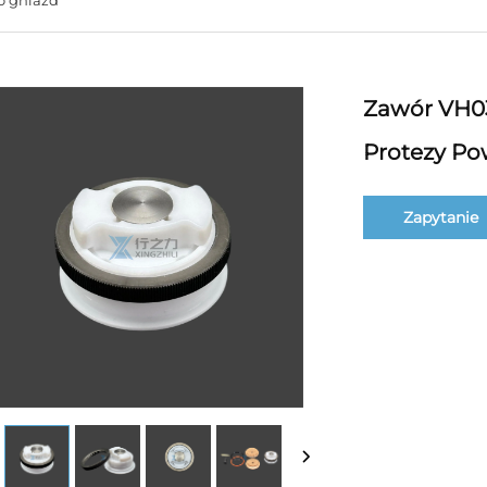
Zawór VH03
Protezy Po
Zapytanie