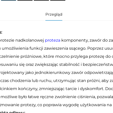
Przegląd
s:
rotezie nadkolanowej
proteza
komponenty, zawór do za
u umożliwienia funkcji zawieszenia ssącego. Poprzez us
czelnienie próżniowe, które mocno przylega protezę do 
esuwaniu się oraz zwiększając stabilność i bezpieczeńst
rojektowany jako jednokierunkowy zawór odpowietrzają
czas chodzenia lub ruchu, utrzymując stan próżni, aby
dcinkiem kończyny, zmniejszając tarcie i dyskomfort. Do
 możliwe było łatwe ręczne zwolnienie ciśnienia, pozwa
jmowanie protezy, co poprawia wygodę użytkowania na 
ekta odlewu: