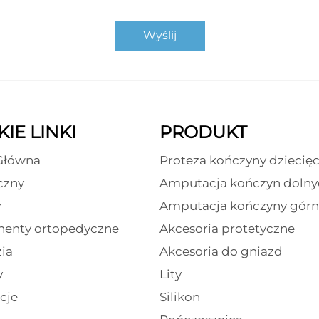
Wyślij
IE LINKI
PRODUKT
Główna
Proteza kończyny dziecięc
czny
Amputacja kończyn dolny
ł
Amputacja kończyny górn
enty ortopedyczne
Akcesoria protetyczne
ia
Akcesoria do gniazd
y
Lity
cje
Silikon