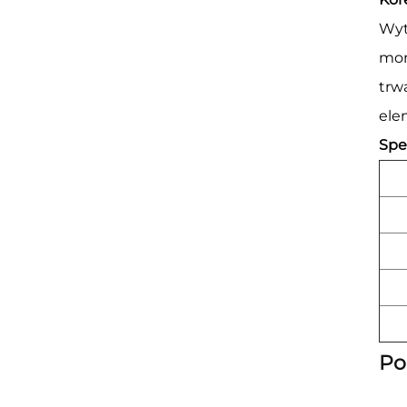
Wyt
mon
trw
ele
Spe
Po