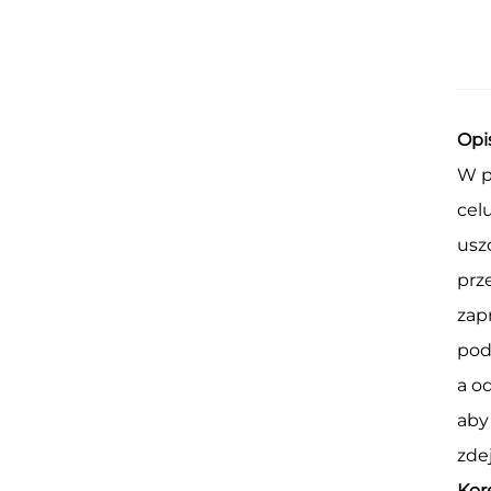
Opi
W p
cel
usz
prz
zap
pod
a o
aby
zde
Kor