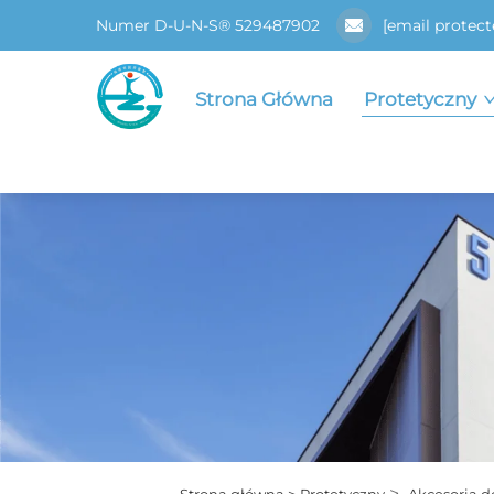
Numer D-U-N-S® 529487902
[email protect
Strona Główna
Protetyczny
>
Strona główna >
Protetyczny
Akcesoria d