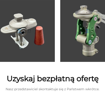
Uzyskaj bezpłatną ofertę
Nasz przedstawiciel skontaktuje się z Państwem wkrótce.