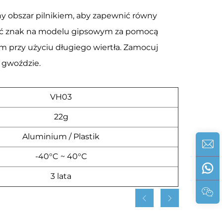
y obszar pilnikiem, aby zapewnić równy
ć znak na modelu gipsowym za pomocą
 przy użyciu długiego wiertła. Zamocuj
 gwoździe.
VH03
22g
Aluminium / Plastik
-40°C ~ 40°C
3 lata