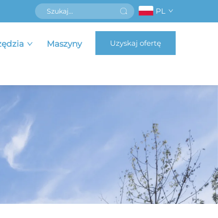
PL
Uzyskaj ofertę
zędzia
Maszyny