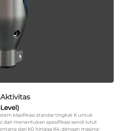
Aktivitas
Level)
em klasifikasi standar tingkat K untuk
 dan menentukan spesifikasi sendi lutut
rentang dari K0 hingga K4, dengan masing-