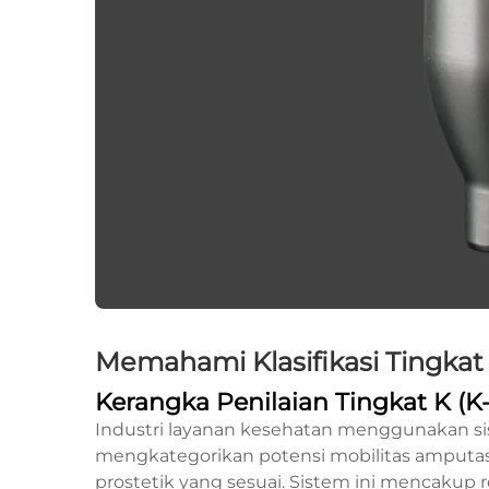
Memahami Klasifikasi Tingkat 
Kerangka Penilaian Tingkat K (K-
Industri layanan kesehatan menggunakan sist
mengkategorikan potensi mobilitas amputasi
prostetik yang sesuai. Sistem ini mencakup 