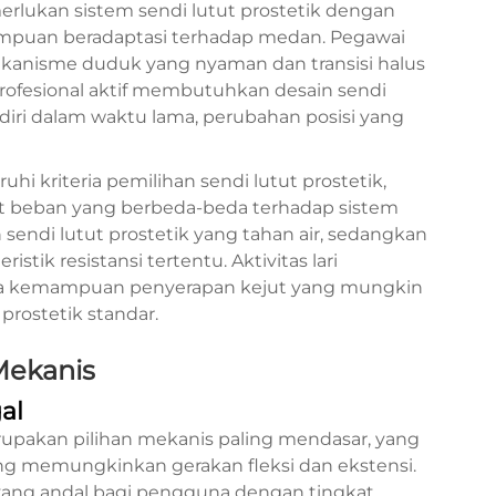
erlukan sistem sendi lutut prostetik dengan
emampuan beradaptasi terhadap medan. Pegawai
anisme duduk yang nyaman dan transisi halus
profesional aktif membutuhkan desain sendi
iri dalam waktu lama, perubahan posisi yang
uhi kriteria pemilihan sendi lutut prostetik,
t beban yang berbeda-beda terhadap sistem
ndi lutut prostetik yang tahan air, sedangkan
tik resistansi tertentu. Aktivitas lari
rta kemampuan penyerapan kejut yang mungkin
prostetik standar.
 Mekanis
al
rupakan pilihan mekanis paling mendasar, yang
g memungkinkan gerakan fleksi dan ekstensi.
 yang andal bagi pengguna dengan tingkat