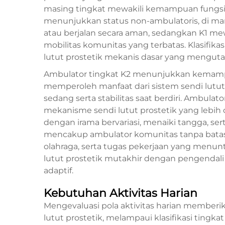
masing tingkat mewakili kemampuan fungsio
menunjukkan status non-ambulatoris, di ma
atau berjalan secara aman, sedangkan K1 m
mobilitas komunitas yang terbatas. Klasifik
lutut prostetik mekanis dasar yang menguta
Ambulator tingkat K2 menunjukkan kemampu
memperoleh manfaat dari sistem sendi lutut
sedang serta stabilitas saat berdiri. Ambul
mekanisme sendi lutut prostetik yang lebi
dengan irama bervariasi, menaiki tangga, serta 
mencakup ambulator komunitas tanpa batas y
olahraga, serta tugas pekerjaan yang men
lutut prostetik mutakhir dengan pengenda
adaptif.
Kebutuhan Aktivitas Harian
Mengevaluasi pola aktivitas harian member
lutut prostetik, melampaui klasifikasi tingk