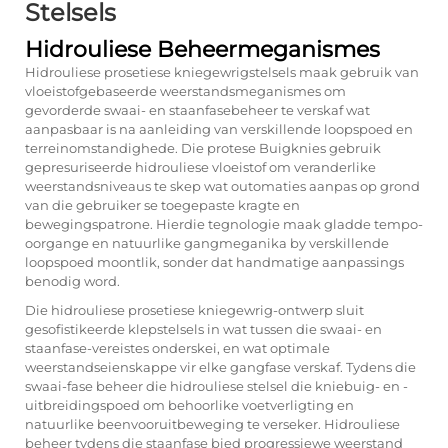
Stelsels
Hidrouliese Beheermeganismes
Hidrouliese prosetiese kniegewrigstelsels maak gebruik van
vloeistofgebaseerde weerstandsmeganismes om
gevorderde swaai- en staanfasebeheer te verskaf wat
aanpasbaar is na aanleiding van verskillende loopspoed en
terreinomstandighede. Die
protese Buigknies
gebruik
gepresuriseerde hidrouliese vloeistof om veranderlike
weerstandsniveaus te skep wat outomaties aanpas op grond
van die gebruiker se toegepaste kragte en
bewegingspatrone. Hierdie tegnologie maak gladde tempo-
oorgange en natuurlike gangmeganika by verskillende
loopspoed moontlik, sonder dat handmatige aanpassings
benodig word.
Die hidrouliese prosetiese kniegewrig-ontwerp sluit
gesofistikeerde klepstelsels in wat tussen die swaai- en
staanfase-vereistes onderskei, en wat optimale
weerstandseienskappe vir elke gangfase verskaf. Tydens die
swaai-fase beheer die hidrouliese stelsel die kniebuig- en -
uitbreidingspoed om behoorlike voetverligting en
natuurlike beenvooruitbeweging te verseker. Hidrouliese
beheer tydens die staanfase bied progressiewe weerstand