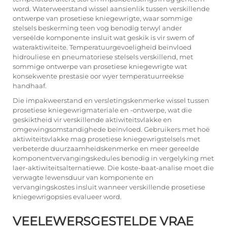
word. Waterweerstand wissel aansienlik tussen verskillende
ontwerpe van prosetiese kniegewrigte, waar sommige
stelsels beskerming teen vog benodig terwyl ander
verseëlde komponente insluit wat geskik is vir swem of
wateraktiwiteite. Temperatuurgevoeligheid beïnvloed
hidrouliese en pneumatoriese stelsels verskillend, met
sommige ontwerpe van prosetiese kniegewrigte wat
konsekwente prestasie oor wyer temperatuurreekse
handhaaf.
Die impakweerstand en versletingskenmerke wissel tussen
prosetiese kniegewrigmateriale en -ontwerpe, wat die
geskiktheid vir verskillende aktiwiteitsvlakke en
omgewingsomstandighede beïnvloed. Gebruikers met hoë
aktiwiteitsvlakke mag prosetiese kniegewrigstelsels met
verbeterde duurzaamheidskenmerke en meer gereelde
komponentvervangingskedules benodig in vergelyking met
laer-aktiwiteitsalternatiewe. Die koste-baat-analise moet die
verwagte lewensduur van komponente en
vervangingskostes insluit wanneer verskillende prosetiese
kniegewrigopsies evalueer word.
VEELEWERSGESTELDE VRAE