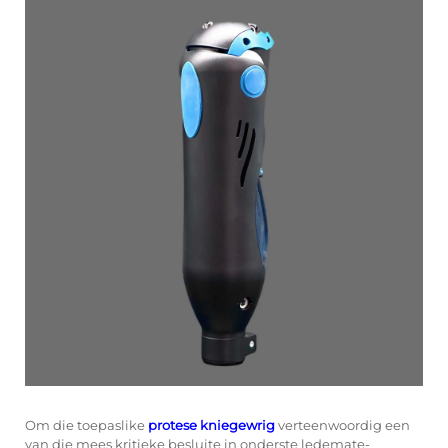
Om die toepaslike
protese
kniegewrig
verteenwoordig een
van die mees kritieke besluite in onderste ledemate-