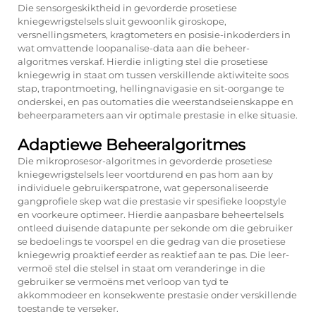
Die sensorgeskiktheid in gevorderde prosetiese
kniegewrigstelsels sluit gewoonlik giroskope,
versnellingsmeters, kragtometers en posisie-inkoderders in
wat omvattende loopanalise-data aan die beheer-
algoritmes verskaf. Hierdie inligting stel die prosetiese
kniegewrig in staat om tussen verskillende aktiwiteite soos
stap, trapontmoeting, hellingnavigasie en sit-oorgange te
onderskei, en pas outomaties die weerstandseienskappe en
beheerparameters aan vir optimale prestasie in elke situasie.
Adaptiewe Beheeralgoritmes
Die mikroprosesor-algoritmes in gevorderde prosetiese
kniegewrigstelsels leer voortdurend en pas hom aan by
individuele gebruikerspatrone, wat gepersonaliseerde
gangprofiele skep wat die prestasie vir spesifieke loopstyle
en voorkeure optimeer. Hierdie aanpasbare beheertelsels
ontleed duisende datapunte per sekonde om die gebruiker
se bedoelings te voorspel en die gedrag van die prosetiese
kniegewrig proaktief eerder as reaktief aan te pas. Die leer-
vermoë stel die stelsel in staat om veranderinge in die
gebruiker se vermoëns met verloop van tyd te
akkommodeer en konsekwente prestasie onder verskillende
toestande te verseker.