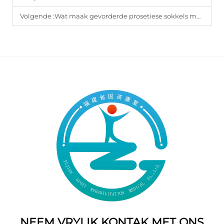
Volgende :
Wat maak gevorderde prosetiese sokkels meer gerieflik vir daaglikse dra?
NEEM VRYLIK KONTAK MET ONS