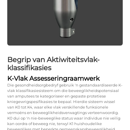
Begrip van Aktiwiteitsvlak-
klassifikasies
K-Vlak Assesseringraamwerk
Die gesondheidsorgbedryf gebruik 'n gestandaardiseerde K-
vlak klassifikasiesisteem om die beweeglikheidspotensiaal
van amputees te kategoriseer en gepaste protetiese
kniegewrigspesifikasies te bepaal. Hierdie sisteem wissel
van K0 tot K4, waar elke vlak verskillende funksionele
vermoëns en beweeglikheidsverwagtings verteenwoordig.
K0 dui op 'n nie-beweeglike status waar individue nie veilig
kan oordra of beweeg nie, terwyl K1 huishoudelike
beweeglikes met beperkte gemeenskapsbeweeglikheid