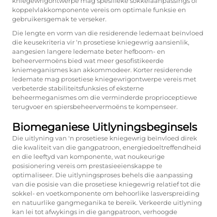
kniegewrigontwerpe mag spesifieke sokkelaanpassings of
koppelvlakkomponente vereis om optimale funksie en
gebruikersgemak te verseker.
Die lengte en vorm van die residerende ledemaat beïnvloed
die keusekriteria vir ‘n prosetiese kniegewrig aansienlik,
aangesien langere ledemate beter hefboom- en
beheervermoëns bied wat meer gesofistikeerde
kniemeganismes kan akkommodeer. Korter residerende
ledemate mag prosetiese kniegewrigontwerpe vereis met
verbeterde stabiliteitsfunksies of eksterne
beheermeganismes om die verminderde proprioceptiewe
terugvoer en spiersbeheervermoëns te kompenseer.
Biomeganiese Uitlyningsbeginsels
Die uitlyning van 'n prosetiese kniegewrig beïnvloed direk
die kwaliteit van die gangpatroon, energiedoeltreffendheid
en die leeftyd van komponente, wat noukeurige
posisionering vereis om prestasieeienskappe te
optimaliseer. Die uitlyningsproses behels die aanpassing
van die posisie van die prosetiese kniegewrig relatief tot die
sokkel- en voetkomponente om behoorlike lasverspreiding
en natuurlike gangmeganika te bereik. Verkeerde uitlyning
kan lei tot afwykings in die gangpatroon, verhoogde