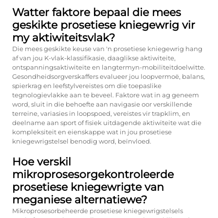
Watter faktore bepaal die mees
geskikte prosetiese kniegewrig vir
my aktiwiteitsvlak?
Die mees geskikte keuse van 'n prosetiese kniegewrig hang
af van jou K-vlak-klassifikasie, daaglikse aktiwiteite,
ontspanningsaktiwiteite en langtermyn-mobiliteitdoelwitte.
Gesondheidsorgverskaffers evalueer jou loopvermoë, balans,
spierkrag en leefstylvereistes om die toepaslike
tegnologievlakke aan te beveel. Faktore wat in ag geneem
word, sluit in die behoefte aan navigasie oor verskillende
terreine, variasies in loopspoed, vereistes vir trapklim, en
deelname aan sport of fisiek uitdagende aktiwiteite wat die
kompleksiteit en eienskappe wat in jou prosetiese
kniegewrigstelsel benodig word, beïnvloed.
Hoe verskil
mikroprosesorgekontroleerde
prosetiese kniegewrigte van
meganiese alternatiewe?
Mikroprosesorbeheerde prosetiese kniegewrigstelsels