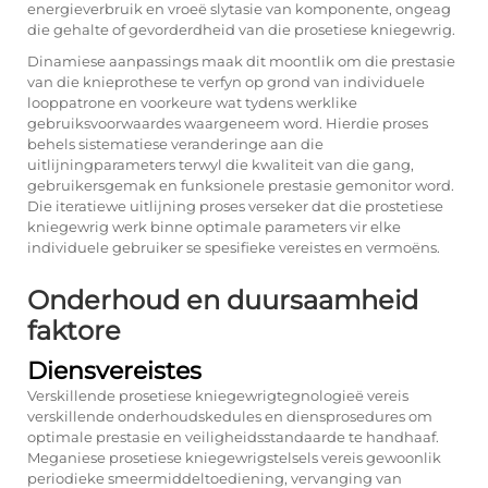
energieverbruik en vroeë slytasie van komponente, ongeag
die gehalte of gevorderdheid van die prosetiese kniegewrig.
Dinamiese aanpassings maak dit moontlik om die prestasie
van die knieprothese te verfyn op grond van individuele
looppatrone en voorkeure wat tydens werklike
gebruiksvoorwaardes waargeneem word. Hierdie proses
behels sistematiese veranderinge aan die
uitlijningparameters terwyl die kwaliteit van die gang,
gebruikersgemak en funksionele prestasie gemonitor word.
Die iteratiewe uitlijning proses verseker dat die prostetiese
kniegewrig werk binne optimale parameters vir elke
individuele gebruiker se spesifieke vereistes en vermoëns.
Onderhoud en duursaamheid
faktore
Diensvereistes
Verskillende prosetiese kniegewrigtegnologieë vereis
verskillende onderhoudskedules en diensprosedures om
optimale prestasie en veiligheidsstandaarde te handhaaf.
Meganiese prosetiese kniegewrigstelsels vereis gewoonlik
periodieke smeermiddeltoediening, vervanging van