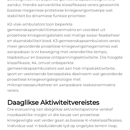
aandui. Hierdie aanvanklike klassifikasies vereis gewoonlik
basiese meganiese protetiese kniegewrigontwerpe wat
stabiliteit bo dinamiese funksie prioriteer.
K2-vlak-ambulators toon beperkte
gemeenskapsmobilitietsevermoëns en voordeel uit
prosetiese kniegewrigstelsels wat matige swaai-fasebeheer
en staanstabiliteit bied. K3-gemeenskapsambulators vereis
meer gevorderde prosetiese kniegewrigsmeganismes wat
aanpasbaar is vir beweging met veranderlike tempo,
trapbestuur en basiese ontspanningsaktiwiteite. Die hoogste
klassifikasie, K4, omvat onbeperkte
gemeenskapsambulators wat aan hoë-impakaktiwiteite,
sport en veeleisende beroepstake deelneem wat gevorderde
prosetiese kniegewrigstegnologie met
mikroprosesseurbeheer en aanpasbare reaksievermoëns
vereis.
Daaglikse Aktiwiteitvereistes
Die evaluering van daaglikse aktiwiteitspatrone verskaf
noodsaaklike insigte vir die keuse van prosetiese
kniegewrigte wat verder gaan as basiese K-vlakklassifikasies.
Individue wat 'n beduidende tyd op ongelyke terrein loop,