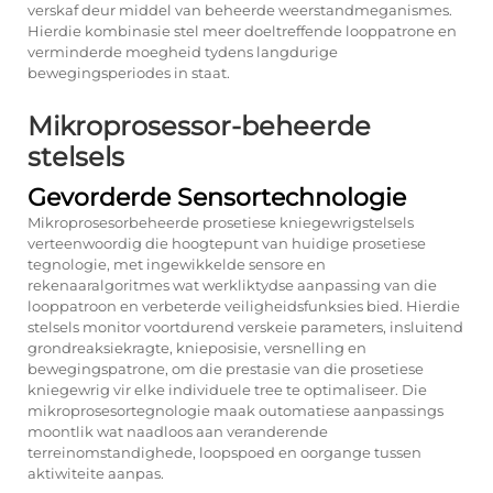
verskaf deur middel van beheerde weerstandmeganismes.
Hierdie kombinasie stel meer doeltreffende looppatrone en
verminderde moegheid tydens langdurige
bewegingsperiodes in staat.
Mikroprosessor-beheerde
stelsels
Gevorderde Sensortechnologie
Mikroprosesorbeheerde prosetiese kniegewrigstelsels
verteenwoordig die hoogtepunt van huidige prosetiese
tegnologie, met ingewikkelde sensore en
rekenaaralgoritmes wat werkliktydse aanpassing van die
looppatroon en verbeterde veiligheidsfunksies bied. Hierdie
stelsels monitor voortdurend verskeie parameters, insluitend
grondreaksiekragte, knieposisie, versnelling en
bewegingspatrone, om die prestasie van die prosetiese
kniegewrig vir elke individuele tree te optimaliseer. Die
mikroprosesortegnologie maak outomatiese aanpassings
moontlik wat naadloos aan veranderende
terreinomstandighede, loopspoed en oorgange tussen
aktiwiteite aanpas.