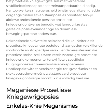
het prosetiese kniegewrigstelsels met verbeterde
stabiliteitseienskappe en terreinaanpasbaarheid nodig.
Kantoorwerkers mag gerusheid by sitmeganika en gladde
oorgange tussen sit- en staanposisies prioriteer, terwyl
aktiewe professionele persone prosetiese
kniegewrigontwerpe benodig wat langdurige staan,
gereelde posisieveranderinge en dinamiese
bewegingspatrone ondersteun.
Rekreasionele aktiwiteite beïnvloed die keurkriteria vir
prosetiese kniegewrigte beduidend, aangesien verskillende
sportsoorte en stokperdjies verskillende vereistes aan die
prosetiese stelsel stel. Swem vereis waterdigte prosetiese
kniegewrigkomponente, terwyl fietsry spesifieke
buigingshoeke en weerstandseienskappe vereis.
Hardloopaktiwiteite vereis energie-terugvoerfunksies en
skokabsorpsievermoëns wat standaard prosetiese
kniegewrigontwerpe moontlik nie volledig bied nie.
Meganiese Prosetiese
Kniegewrigopsies
Enkelas-Knie Meganismes