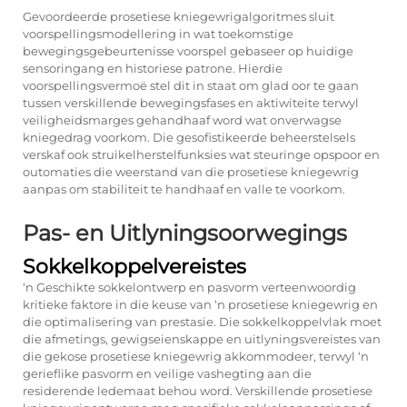
Gevoordeerde prosetiese kniegewrigalgoritmes sluit
voorspellingsmodellering in wat toekomstige
bewegingsgebeurtenisse voorspel gebaseer op huidige
sensoringang en historiese patrone. Hierdie
voorspellingsvermoë stel dit in staat om glad oor te gaan
tussen verskillende bewegingsfases en aktiwiteite terwyl
veiligheidsmarges gehandhaaf word wat onverwagse
kniegedrag voorkom. Die gesofistikeerde beheerstelsels
verskaf ook struikelherstelfunksies wat steuringe opspoor en
outomaties die weerstand van die prosetiese kniegewrig
aanpas om stabiliteit te handhaaf en valle te voorkom.
Pas- en Uitlyningsoorwegings
Sokkelkoppelvereistes
‘n Geschikte sokkelontwerp en pasvorm verteenwoordig
kritieke faktore in die keuse van ‘n prosetiese kniegewrig en
die optimalisering van prestasie. Die sokkelkoppelvlak moet
die afmetings, gewigseienskappe en uitlyningsvereistes van
die gekose prosetiese kniegewrig akkommodeer, terwyl ‘n
gerieflike pasvorm en veilige vashegting aan die
residerende ledemaat behou word. Verskillende prosetiese