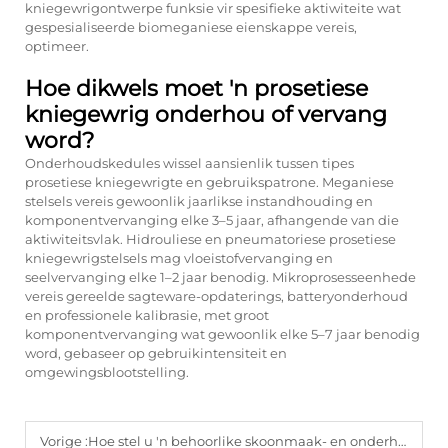
kniegewrigontwerpe funksie vir spesifieke aktiwiteite wat
gespesialiseerde biomeganiese eienskappe vereis,
optimeer.
Hoe dikwels moet 'n prosetiese
kniegewrig onderhou of vervang
word?
Onderhoudskedules wissel aansienlik tussen tipes
prosetiese kniegewrigte en gebruikspatrone. Meganiese
stelsels vereis gewoonlik jaarlikse instandhouding en
komponentvervanging elke 3–5 jaar, afhangende van die
aktiwiteitsvlak. Hidrouliese en pneumatoriese prosetiese
kniegewrigstelsels mag vloeistofvervanging en
seelvervanging elke 1–2 jaar benodig. Mikroprosesseenhede
vereis gereelde sagteware-opdaterings, batteryonderhoud
en professionele kalibrasie, met groot
komponentvervanging wat gewoonlik elke 5–7 jaar benodig
word, gebaseer op gebruikintensiteit en
omgewingsblootstelling.
Vorige :
Hoe stel u 'n behoorlike skoonmaak- en onderhoudsroetine vir u prosetiese toestel op?