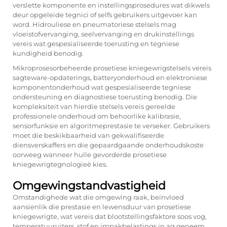
verslette komponente en instellingsprosedures wat dikwels
deur opgeleide tegnici of selfs gebruikers uitgevoer kan
word. Hidrouliese en pneumatoriese stelsels mag
vloeistofvervanging, seelvervanging en drukinstellings
vereis wat gespesialiseerde toerusting en tegniese
kundigheid benodig.
Mikroprosesorbeheerde prosetiese kniegewrigstelsels vereis
sagteware-opdaterings, batteryonderhoud en elektroniese
komponentonderhoud wat gespesialiseerde tegniese
ondersteuning en diagnostiese toerusting benodig. Die
kompleksiteit van hierdie stelsels vereis gereelde
professionele onderhoud om behoorlike kalibrasie,
sensorfunksie en algoritmeprestasie te verseker. Gebruikers
moet die beskikbaarheid van gekwalifiseerde
diensverskaffers en die gepaardgaande onderhoudskoste
oorweeg wanneer hulle gevorderde prosetiese
kniegewrigtegnologieë kies.
Omgewingstandvastigheid
Omstandighede wat die omgewing raak, beïnvloed
aansienlik die prestasie en lewensduur van prosetiese
kniegewrigte, wat vereis dat blootstellingsfaktore soos vog,
temperatuuruiters, stof en impakbelastings in ag geneem