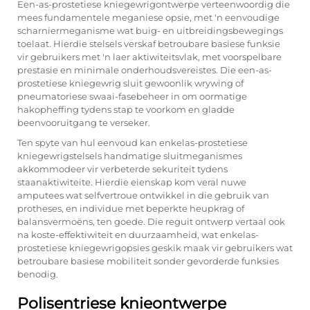
Een-as-prostetiese kniegewrigontwerpe verteenwoordig die
mees fundamentele meganiese opsie, met 'n eenvoudige
scharniermeganisme wat buig- en uitbreidingsbewegings
toelaat. Hierdie stelsels verskaf betroubare basiese funksie
vir gebruikers met 'n laer aktiwiteitsvlak, met voorspelbare
prestasie en minimale onderhoudsvereistes. Die een-as-
prostetiese kniegewrig sluit gewoonlik wrywing of
pneumatoriese swaai-fasebeheer in om oormatige
hakopheffing tydens stap te voorkom en gladde
beenvooruitgang te verseker.
Ten spyte van hul eenvoud kan enkelas-prostetiese
kniegewrigstelsels handmatige sluitmeganismes
akkommodeer vir verbeterde sekuriteit tydens
staanaktiwiteite. Hierdie eienskap kom veral nuwe
amputees wat selfvertroue ontwikkel in die gebruik van
protheses, en individue met beperkte heupkrag of
balansvermoëns, ten goede. Die reguit ontwerp vertaal ook
na koste-effektiwiteit en duurzaamheid, wat enkelas-
prostetiese kniegewrigopsies geskik maak vir gebruikers wat
betroubare basiese mobiliteit sonder gevorderde funksies
benodig.
Polisentriese knieontwerpe