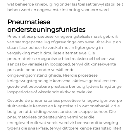
wat beheerde kniebuiging onder las toelaat terwyl stabiliteit
behou word en ongewenste instorting voorkom word.
Pneumatiese
ondersteuningsfunksies
Pneumatiese prosetiese kniegewrigstelsels maak gebruik
van saamgeperste lug of gasveringe om swaai-fase-hulp en
staan-fase-beheer te verskaf met 'n ligter gewig in
vergelyking met hidrouliese alternatiewe. Die
pneumatoriese meganisme bied reaksiesnel beheer wat
aanpas by variasies in loopspoed, terwyl dit konsekwente
prestasie behou onder verskillende
omgewingsomstandighede. Hierdie prosetiese
kniegewrigstegnologie kom veral aktiewe gebruikers ten
goede wat betroubare prestasie benodig tydens langdurige
loopperiodes of wisselende aktiwiteitsvlakke.
Gevorderde pneumatoriese prosetiese kniegewrigontwerpe
sluit verskeie kamers en klepstelsels in wat onafhanklik die
buig- en uitbreidingsweerstandseienskappe beheer. Die
pneumatoriese ondersteuning verminder die
energieverbruik wat vereis word vir beenvooruitbeweging
tydens die swaai-fase, terwyl dit toereikende staanstabiliteit