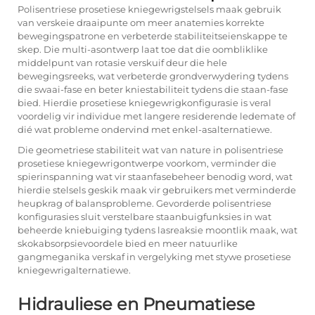
Polisentriese prosetiese kniegewrigstelsels maak gebruik
van verskeie draaipunte om meer anatemies korrekte
bewegingspatrone en verbeterde stabiliteitseienskappe te
skep. Die multi-asontwerp laat toe dat die oombliklike
middelpunt van rotasie verskuif deur die hele
bewegingsreeks, wat verbeterde grondverwydering tydens
die swaai-fase en beter kniestabiliteit tydens die staan-fase
bied. Hierdie prosetiese kniegewrigkonfigurasie is veral
voordelig vir individue met langere residerende ledemate of
dié wat probleme ondervind met enkel-asalternatiewe.
Die geometriese stabiliteit wat van nature in polisentriese
prosetiese kniegewrigontwerpe voorkom, verminder die
spierinspanning wat vir staanfasebeheer benodig word, wat
hierdie stelsels geskik maak vir gebruikers met verminderde
heupkrag of balansprobleme. Gevorderde polisentriese
konfigurasies sluit verstelbare staanbuigfunksies in wat
beheerde kniebuiging tydens lasreaksie moontlik maak, wat
skokabsorpsievoordele bied en meer natuurlike
gangmeganika verskaf in vergelyking met stywe prosetiese
kniegewrigalternatiewe.
Hidrauliese en Pneumatiese