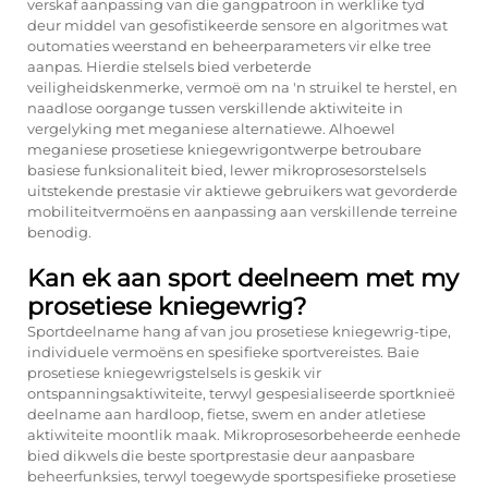
verskaf aanpassing van die gangpatroon in werklike tyd
deur middel van gesofistikeerde sensore en algoritmes wat
outomaties weerstand en beheerparameters vir elke tree
aanpas. Hierdie stelsels bied verbeterde
veiligheidskenmerke, vermoë om na 'n struikel te herstel, en
naadlose oorgange tussen verskillende aktiwiteite in
vergelyking met meganiese alternatiewe. Alhoewel
meganiese prosetiese kniegewrigontwerpe betroubare
basiese funksionaliteit bied, lewer mikroprosesorstelsels
uitstekende prestasie vir aktiewe gebruikers wat gevorderde
mobiliteitvermoëns en aanpassing aan verskillende terreine
benodig.
Kan ek aan sport deelneem met my
prosetiese kniegewrig?
Sportdeelname hang af van jou prosetiese kniegewrig-tipe,
individuele vermoëns en spesifieke sportvereistes. Baie
prosetiese kniegewrigstelsels is geskik vir
ontspanningsaktiwiteite, terwyl gespesialiseerde sportknieë
deelname aan hardloop, fietse, swem en ander atletiese
aktiwiteite moontlik maak. Mikroprosesorbeheerde eenhede
bied dikwels die beste sportprestasie deur aanpasbare
beheerfunksies, terwyl toegewyde sportspesifieke prosetiese