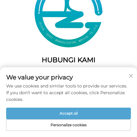
HUBUNGI KAMI
Add: 50 Gaofeng South Lane, Pintu Barat Fuzhou, Fujian,
We value your privacy
Tiongkok
We use cookies and similar tools to provide our services.
Telp:
+86-19859128239
If you don't want to accept all cookies, click Personalize
E-Mail:
[email protected]
cookies.
Accept all
Hak Cipta © 2025 Fujian Guozi Rehabilitation Medical Co.,Ltd
Semua Hak Dilindungi Undang-undang -
Kebijakan Privasi
Personalize cookies