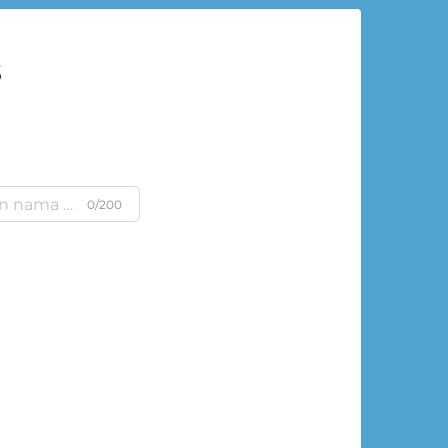
s
0/200