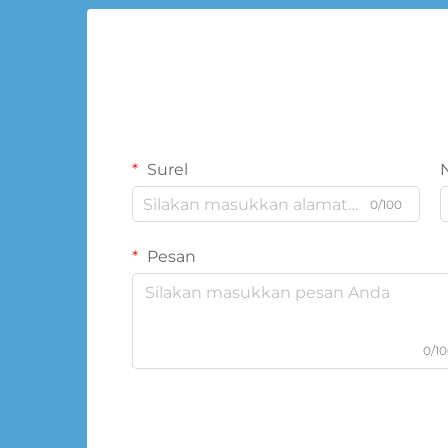
Surel
0/100
Pesan
0/1