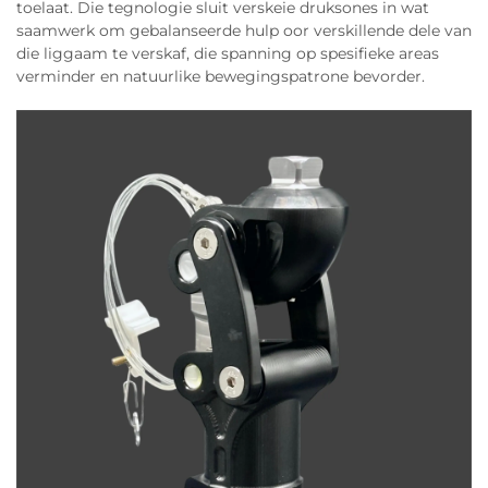
toelaat. Die tegnologie sluit verskeie druksones in wat
saamwerk om gebalanseerde hulp oor verskillende dele van
die liggaam te verskaf, die spanning op spesifieke areas
verminder en natuurlike bewegingspatrone bevorder.