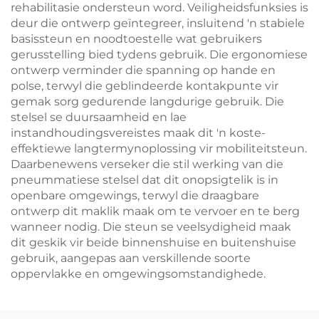
rehabilitasie ondersteun word. Veiligheidsfunksies is
deur die ontwerp geïntegreer, insluitend 'n stabiele
basissteun en noodtoestelle wat gebruikers
gerusstelling bied tydens gebruik. Die ergonomiese
ontwerp verminder die spanning op hande en
polse, terwyl die geblindeerde kontakpunte vir
gemak sorg gedurende langdurige gebruik. Die
stelsel se duursaamheid en lae
instandhoudingsvereistes maak dit 'n koste-
effektiewe langtermynoplossing vir mobiliteitsteun.
Daarbenewens verseker die stil werking van die
pneummatiese stelsel dat dit onopsigtelik is in
openbare omgewings, terwyl die draagbare
ontwerp dit maklik maak om te vervoer en te berg
wanneer nodig. Die steun se veelsydigheid maak
dit geskik vir beide binnenshuise en buitenshuise
gebruik, aangepas aan verskillende soorte
oppervlakke en omgewingsomstandighede.