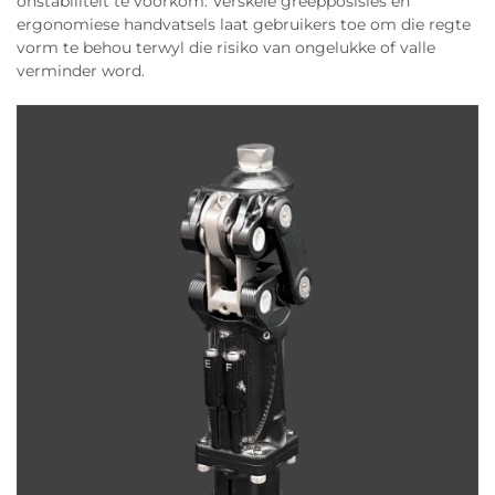
onstabiliteit te voorkom. Verskeie greepposisies en
ergonomiese handvatsels laat gebruikers toe om die regte
vorm te behou terwyl die risiko van ongelukke of valle
verminder word.