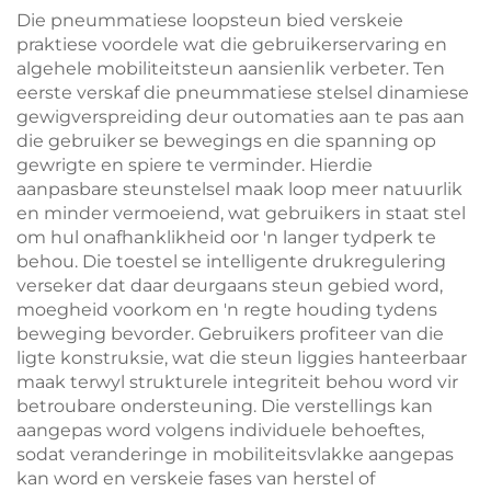
Die pneummatiese loopsteun bied verskeie
praktiese voordele wat die gebruikerservaring en
algehele mobiliteitsteun aansienlik verbeter. Ten
eerste verskaf die pneummatiese stelsel dinamiese
gewigverspreiding deur outomaties aan te pas aan
die gebruiker se bewegings en die spanning op
gewrigte en spiere te verminder. Hierdie
aanpasbare steunstelsel maak loop meer natuurlik
en minder vermoeiend, wat gebruikers in staat stel
om hul onafhanklikheid oor 'n langer tydperk te
behou. Die toestel se intelligente drukregulering
verseker dat daar deurgaans steun gebied word,
moegheid voorkom en 'n regte houding tydens
beweging bevorder. Gebruikers profiteer van die
ligte konstruksie, wat die steun liggies hanteerbaar
maak terwyl strukturele integriteit behou word vir
betroubare ondersteuning. Die verstellings kan
aangepas word volgens individuele behoeftes,
sodat veranderinge in mobiliteitsvlakke aangepas
kan word en verskeie fases van herstel of