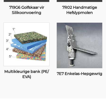
719G6 Golfskaar vir
7R02 Handmatige
Silikoonvoering
Hefslypmolen
Multikleurige bank (PE/
7E7 Enkelas-Hepgewrig
EVA)