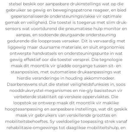
stelsel beskik oor aanpasbare drukinstellings wat op die
gebruiker se gewig en bewegingspatrone reageer, en bied
gepersonaliseerde ondersteuningsvlakke vir optimale
gemak en veiligheid. Die toestel is toegerus met slim druk-
sensors wat voortdurend die pneumatiese hulp monitor en
aanpas, en sodoende deurgaande ondersteuning
gedurende die loopproses verseker. Dit is vervaardig met
liggewig maar duursame materiale, en sluit ergonomies
ontwerpte handvatsels en ondersteuningspunte in wat
gewig effektief oor die toestel versprei. Die tegnologie
maak dit moontlik vir gladde oorgange tussen sit- en
staanposisies, met outomatiese drukaanpassings wat
hierdie veranderinge in houding akkommodeer.
Daarbenewens sluit die stelsel veiligheidsfunksies in, soos
nooddrukvrystel-meganismes en nie-gly basissteun vir
verbeterde stabiliteit op verskeie oppervlaktes. Die
loopstok se ontwerp maak dit moontlik vir maklike
hoogteaanpassing en aanpasbare instellings, wat dit geskik
maak vir gebruikers van verskillende groottes en
mobiliteitsbehoeftes. Sy veeldoelige toepassing strek vanaf
rehabilitasie-omgewings tot daaglikse mobiliteitshulp, en