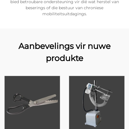
bied betroubare ondersteuning vir dié wat herstel van
beserings of die bestuur van chroniese
mobiliteitsuitdagings.
Aanbevelings vir nuwe
produkte