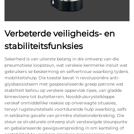
Verbeterde veiligheids- en
stabiliteitsfunksies
Sekerheid is van uiterste belang in die ontwerp van die
pneumotiese loopsteun, wat verskeie kenmerke insluit wat
gebruikers se beskerming en selfvertroue waarborg tydens
mobiliteitshulp. Die toestel bevat 'n revolusionêre anti-
glysbasisisteem met gespesialiseerde greep patrone wat
stabiliteit behou op verskeie oppervlak tipes, van gladde
binnevloere tot buitelterrein. Nooddrukvrystelkleppe
verskaf onmiddellike reaksie op onverwagte situasies,
terwyl rugsteunstelsels voortdurende hulp waarborg, selfs
in seldsame gevalle van primêre stelselonderbreking. Die
steun se strukturele ontwerp sluit verstewigde steunpunte
en gebalanseerde gewigsverspreiding in om kanteling of