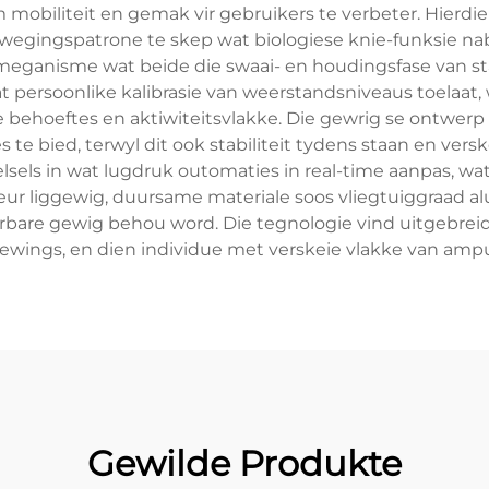
 mobiliteit en gemak vir gebruikers te verbeter. Hierd
wegingspatrone te skep wat biologiese knie-funksie nab
rmeganisme wat beide die swaai- en houdingsfase van s
at persoonlike kalibrasie van weerstandsniveaus toelaat,
 behoeftes en aktiwiteitsvlakke. Die gewrig se ontwerp
e bied, terwyl dit ook stabiliteit tydens staan en versk
lsels in wat lugdruk outomaties in real-time aanpas, wa
deur liggewig, duursame materiale soos vliegtuiggraad a
rbare gewig behou word. Die tegnologie vind uitgebreid
ewings, en dien individue met verskeie vlakke van amput
Gewilde Produkte