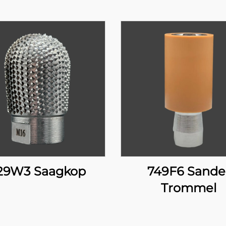
29W3 Saagkop
749F6 Sande
Trommel