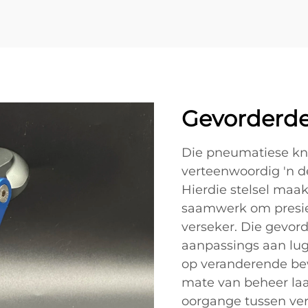
Gevorderde
Die pneumatiese kni
verteenwoordig 'n de
Hierdie stelsel maa
saamwerk om presie
verseker. Die gevor
aanpassings aan lug
op veranderende be
mate van beheer laa
oorgange tussen vers