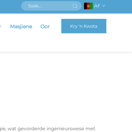
AF
Kry 'n Kwota
Masjiene
Oor
gie, wat gevorderde ingenieurswese met