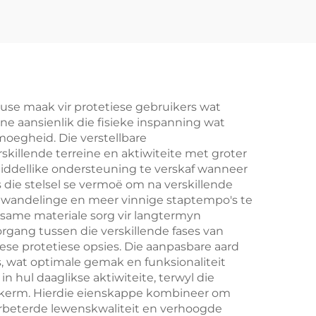
use maak vir protetiese gebruikers wat
ne aansienlik die fisieke inspanning wat
 moegheid. Die verstellbare
illende terreine en aktiwiteite met groter
middellike ondersteuning te verskaf wanneer
is die stelsel se vermoë om na verskillende
e wandelinge en meer vinnige staptempo's te
rsame materiale sorg vir langtermyn
gang tussen die verskillende fases van
se protetiese opsies. Die aanpasbare aard
s, wat optimale gemak en funksionaliteit
in hul daaglikse aktiwiteite, terwyl die
skerm. Hierdie eienskappe kombineer om
 verbeterde lewenskwaliteit en verhoogde