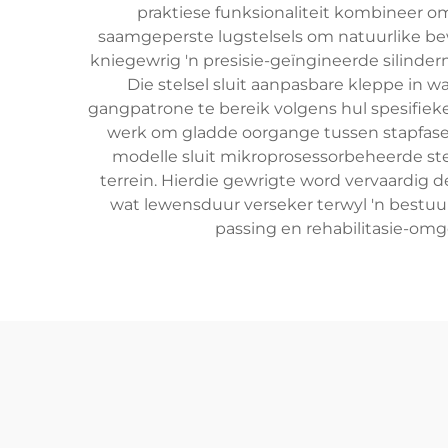
praktiese funksionaliteit kombineer om
saamgeperste lugstelsels om natuurlike be
kniegewrig 'n presisie-geïngineerde silinde
Die stelsel sluit aanpasbare kleppe in w
gangpatrone te bereik volgens hul spesifieke
werk om gladde oorgange tussen stapfases t
modelle sluit mikroprosessorbeheerde ste
terrein. Hierdie gewrigte word vervaardig 
wat lewensduur verseker terwyl 'n bestuu
passing en rehabilitasie-omg