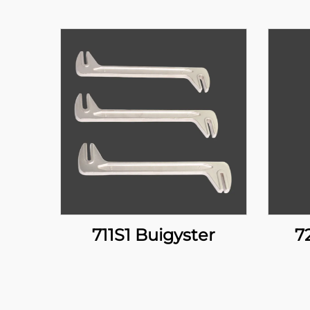
711S1 Buigyster
7