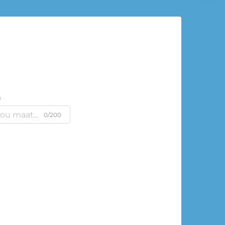
m
0/200