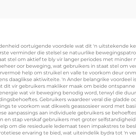
denheid oortuigende voordele wat dit 'n uitstekende ke
ste verminder die stelsel se natuurlike bewegingspatro
aat stel om aktief te bly vir langer periodes met minder
er oor beweging, wat gebruikers in staat stel om versk
geervermoë help om struikel en valle te voorkom deur on
ydens daaglikse aktiwiteite. 'n Ander belangrike voordeel 
at dit vir gebruikers makliker maak om beide ontspann
e energie wat vir beweging benodig word, terwyl die duu
ngsbehoeftes. Gebruikers waardeer veral die gladde oor
ngs te voorkom wat dikwels geassosieer word met basie
siese aanpassings aan individuele gebruikers se behoefte
an en stap verskaf gebruikers met groter selfstandigheid 
lp om die resieduele ledemaat teen impakstres te be
rotetiese ervaring te bied, wat uiteindelik bydra tot 'n