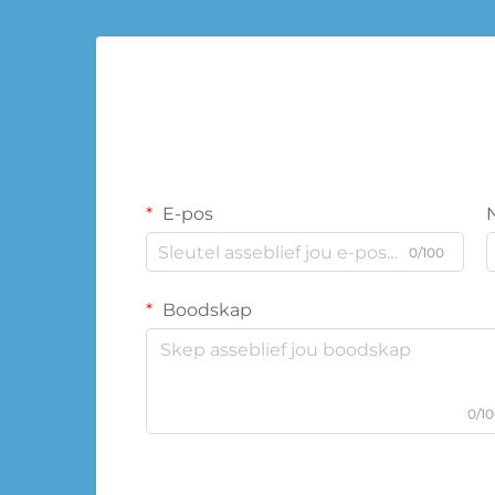
E-pos
0/100
Boodskap
0/1