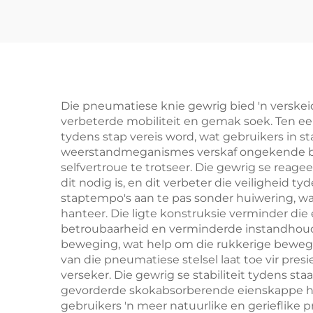
Die pneumatiese knie gewrig bied 'n verskei
verbeterde mobiliteit en gemak soek. Ten eer
tydens stap vereis word, wat gebruikers in st
weerstandmeganismes verskaf ongekende behe
selfvertroue te trotseer. Die gewrig se rea
dit nodig is, en dit verbeter die veiligheid t
staptempo's aan te pas sonder huiwering, w
hanteer. Die ligte konstruksie verminder di
betroubaarheid en verminderde instandhoudi
beweging, wat help om die rukkerige bewegi
van die pneumatiese stelsel laat toe vir pre
verseker. Die gewrig se stabiliteit tydens sta
gevorderde skokabsorberende eienskappe he
gebruikers 'n meer natuurlike en gerieflike p