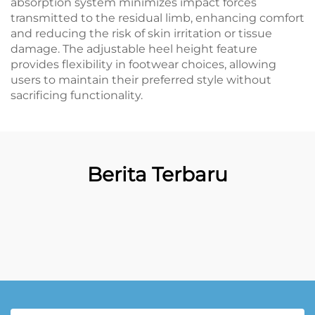
absorption system minimizes impact forces
transmitted to the residual limb, enhancing comfort
and reducing the risk of skin irritation or tissue
damage. The adjustable heel height feature
provides flexibility in footwear choices, allowing
users to maintain their preferred style without
sacrificing functionality.
Berita Terbaru