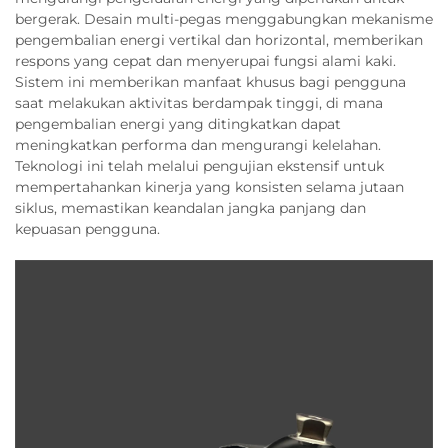
bergerak. Desain multi-pegas menggabungkan mekanisme
pengembalian energi vertikal dan horizontal, memberikan
respons yang cepat dan menyerupai fungsi alami kaki.
Sistem ini memberikan manfaat khusus bagi pengguna
saat melakukan aktivitas berdampak tinggi, di mana
pengembalian energi yang ditingkatkan dapat
meningkatkan performa dan mengurangi kelelahan.
Teknologi ini telah melalui pengujian ekstensif untuk
mempertahankan kinerja yang konsisten selama jutaan
siklus, memastikan keandalan jangka panjang dan
kepuasan pengguna.