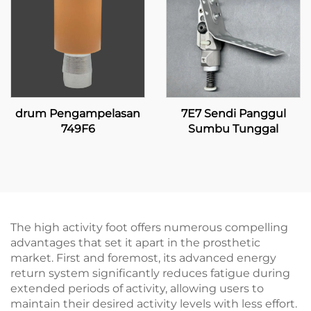
drum Pengampelasan
7E7 Sendi Panggul
749F6
Sumbu Tunggal
The high activity foot offers numerous compelling
advantages that set it apart in the prosthetic
market. First and foremost, its advanced energy
return system significantly reduces fatigue during
extended periods of activity, allowing users to
maintain their desired activity levels with less effort.