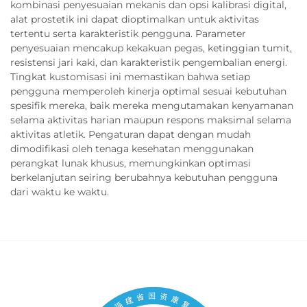
kombinasi penyesuaian mekanis dan opsi kalibrasi digital,
alat prostetik ini dapat dioptimalkan untuk aktivitas
tertentu serta karakteristik pengguna. Parameter
penyesuaian mencakup kekakuan pegas, ketinggian tumit,
resistensi jari kaki, dan karakteristik pengembalian energi.
Tingkat kustomisasi ini memastikan bahwa setiap
pengguna memperoleh kinerja optimal sesuai kebutuhan
spesifik mereka, baik mereka mengutamakan kenyamanan
selama aktivitas harian maupun respons maksimal selama
aktivitas atletik. Pengaturan dapat dengan mudah
dimodifikasi oleh tenaga kesehatan menggunakan
perangkat lunak khusus, memungkinkan optimasi
berkelanjutan seiring berubahnya kebutuhan pengguna
dari waktu ke waktu.