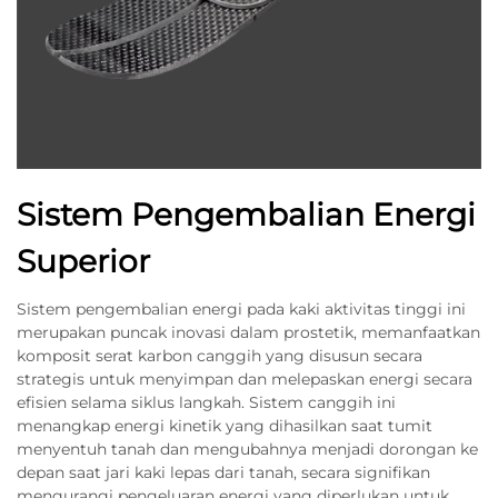
Sistem Pengembalian Energi
Superior
Sistem pengembalian energi pada kaki aktivitas tinggi ini
merupakan puncak inovasi dalam prostetik, memanfaatkan
komposit serat karbon canggih yang disusun secara
strategis untuk menyimpan dan melepaskan energi secara
efisien selama siklus langkah. Sistem canggih ini
menangkap energi kinetik yang dihasilkan saat tumit
menyentuh tanah dan mengubahnya menjadi dorongan ke
depan saat jari kaki lepas dari tanah, secara signifikan
mengurangi pengeluaran energi yang diperlukan untuk