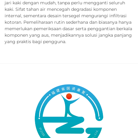
jari kaki dengan mudah, tanpa perlu mengganti seluruh
kaki. Sifat tahan air mencegah degradasi komponen
internal, sementara desain tersegel mengurangi infiltrasi
kotoran. Pemeliharaan rutin sederhana dan biasanya hanya
memerlukan pemeriksaan dasar serta penggantian berkala
komponen yang aus, menjadikannya solusi jangka panjang
yang praktis bagi pengguna.