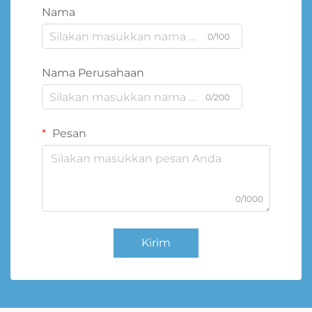
Nama
0/100
Nama Perusahaan
0/200
Pesan
0/1000
Kirim