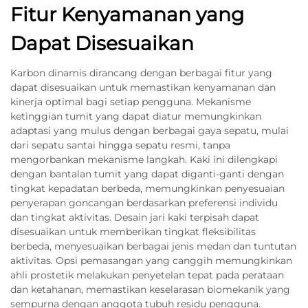
Fitur Kenyamanan yang
Dapat Disesuaikan
Karbon dinamis dirancang dengan berbagai fitur yang
dapat disesuaikan untuk memastikan kenyamanan dan
kinerja optimal bagi setiap pengguna. Mekanisme
ketinggian tumit yang dapat diatur memungkinkan
adaptasi yang mulus dengan berbagai gaya sepatu, mulai
dari sepatu santai hingga sepatu resmi, tanpa
mengorbankan mekanisme langkah. Kaki ini dilengkapi
dengan bantalan tumit yang dapat diganti-ganti dengan
tingkat kepadatan berbeda, memungkinkan penyesuaian
penyerapan goncangan berdasarkan preferensi individu
dan tingkat aktivitas. Desain jari kaki terpisah dapat
disesuaikan untuk memberikan tingkat fleksibilitas
berbeda, menyesuaikan berbagai jenis medan dan tuntutan
aktivitas. Opsi pemasangan yang canggih memungkinkan
ahli prostetik melakukan penyetelan tepat pada perataan
dan ketahanan, memastikan keselarasan biomekanik yang
sempurna dengan anggota tubuh residu pengguna.