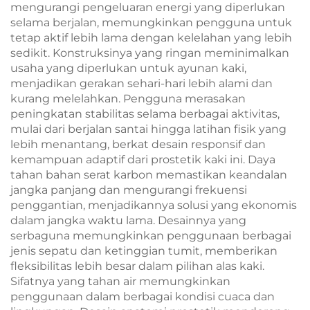
mengurangi pengeluaran energi yang diperlukan
selama berjalan, memungkinkan pengguna untuk
tetap aktif lebih lama dengan kelelahan yang lebih
sedikit. Konstruksinya yang ringan meminimalkan
usaha yang diperlukan untuk ayunan kaki,
menjadikan gerakan sehari-hari lebih alami dan
kurang melelahkan. Pengguna merasakan
peningkatan stabilitas selama berbagai aktivitas,
mulai dari berjalan santai hingga latihan fisik yang
lebih menantang, berkat desain responsif dan
kemampuan adaptif dari prostetik kaki ini. Daya
tahan bahan serat karbon memastikan keandalan
jangka panjang dan mengurangi frekuensi
penggantian, menjadikannya solusi yang ekonomis
dalam jangka waktu lama. Desainnya yang
serbaguna memungkinkan penggunaan berbagai
jenis sepatu dan ketinggian tumit, memberikan
fleksibilitas lebih besar dalam pilihan alas kaki.
Sifatnya yang tahan air memungkinkan
penggunaan dalam berbagai kondisi cuaca dan