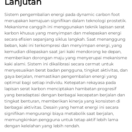
Lanjutan
Sistem pengembalian energi pada dynamic carbon foot
merupakan kemajuan signifikan dalam teknologi prostetik.
Mekanisme canggih ini menggunakan teknik lapisan serat
karbon khusus yang menyimpan dan melepaskan energi
secara efisien sepanjang siklus langkah. Saat menanggung
beban, kaki ini terkompresi dan menyimpan energi, yang
kemudian dilepaskan saat jari kaki mendorong ke depan,
memberikan dorongan maju yang menyerupai mekanisme
kaki alami. Sistem ini dikalibrasi secara cermat untuk
menyesuaikan berat badan pengguna, tingkat aktivitas, dan
gaya berjalan, memastikan pengembalian energi yang
optimal bagi setiap individu. Ketepatan rekayasa pada
lapisan serat karbon menciptakan hambatan progresif
yang beradaptasi dengan berbagai kecepatan berjalan dan
tingkat benturan, memberikan kinerja yang konsisten di
berbagai aktivitas. Desain yang hemat energi ini secara
signifikan mengurangi biaya metabolik saat berjalan,
memungkinkan pengguna untuk tetap aktif lebih lama
dengan kelelahan yang lebih rendah.