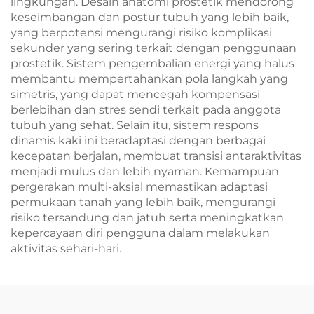
lingkungan. Desain anatomi prostetik mendorong
keseimbangan dan postur tubuh yang lebih baik,
yang berpotensi mengurangi risiko komplikasi
sekunder yang sering terkait dengan penggunaan
prostetik. Sistem pengembalian energi yang halus
membantu mempertahankan pola langkah yang
simetris, yang dapat mencegah kompensasi
berlebihan dan stres sendi terkait pada anggota
tubuh yang sehat. Selain itu, sistem respons
dinamis kaki ini beradaptasi dengan berbagai
kecepatan berjalan, membuat transisi antaraktivitas
menjadi mulus dan lebih nyaman. Kemampuan
pergerakan multi-aksial memastikan adaptasi
permukaan tanah yang lebih baik, mengurangi
risiko tersandung dan jatuh serta meningkatkan
kepercayaan diri pengguna dalam melakukan
aktivitas sehari-hari.