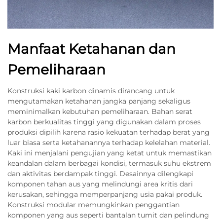
Manfaat Ketahanan dan
Pemeliharaan
Konstruksi kaki karbon dinamis dirancang untuk
mengutamakan ketahanan jangka panjang sekaligus
meminimalkan kebutuhan pemeliharaan. Bahan serat
karbon berkualitas tinggi yang digunakan dalam proses
produksi dipilih karena rasio kekuatan terhadap berat yang
luar biasa serta ketahanannya terhadap kelelahan material.
Kaki ini menjalani pengujian yang ketat untuk memastikan
keandalan dalam berbagai kondisi, termasuk suhu ekstrem
dan aktivitas berdampak tinggi. Desainnya dilengkapi
komponen tahan aus yang melindungi area kritis dari
kerusakan, sehingga memperpanjang usia pakai produk.
Konstruksi modular memungkinkan penggantian
komponen yang aus seperti bantalan tumit dan pelindung