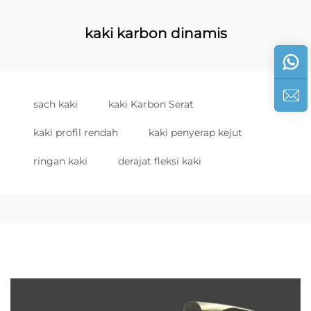
kaki karbon dinamis
sach kaki
kaki Karbon Serat
kaki profil rendah
kaki penyerap kejut
ringan kaki
derajat fleksi kaki