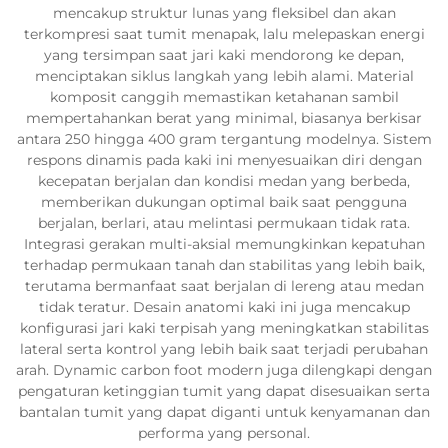
mencakup struktur lunas yang fleksibel dan akan
terkompresi saat tumit menapak, lalu melepaskan energi
yang tersimpan saat jari kaki mendorong ke depan,
menciptakan siklus langkah yang lebih alami. Material
komposit canggih memastikan ketahanan sambil
mempertahankan berat yang minimal, biasanya berkisar
antara 250 hingga 400 gram tergantung modelnya. Sistem
respons dinamis pada kaki ini menyesuaikan diri dengan
kecepatan berjalan dan kondisi medan yang berbeda,
memberikan dukungan optimal baik saat pengguna
berjalan, berlari, atau melintasi permukaan tidak rata.
Integrasi gerakan multi-aksial memungkinkan kepatuhan
terhadap permukaan tanah dan stabilitas yang lebih baik,
terutama bermanfaat saat berjalan di lereng atau medan
tidak teratur. Desain anatomi kaki ini juga mencakup
konfigurasi jari kaki terpisah yang meningkatkan stabilitas
lateral serta kontrol yang lebih baik saat terjadi perubahan
arah. Dynamic carbon foot modern juga dilengkapi dengan
pengaturan ketinggian tumit yang dapat disesuaikan serta
bantalan tumit yang dapat diganti untuk kenyamanan dan
performa yang personal.