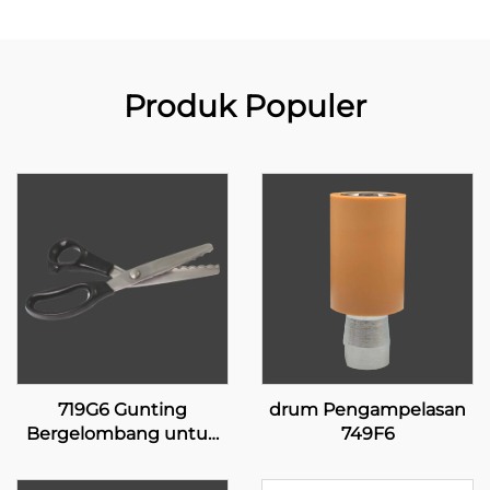
Produk Populer
719G6 Gunting
drum Pengampelasan
Bergelombang untuk
749F6
Pelapis Silikon