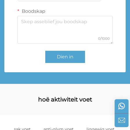
Boodskap
0/1000
Dien in
hoë aktiwiteit voet
sak voet
anti-glym voet
liggewig voet