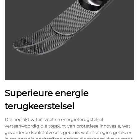
Superieure energie
terugkeerstelsel
Die hoë aktiwiteit voet se energieterugstelsel
verteenwoordig die toppunt van protetiese innovasie, wat
gevorderde koolstofvesels gebruik wat strategies gelakeer