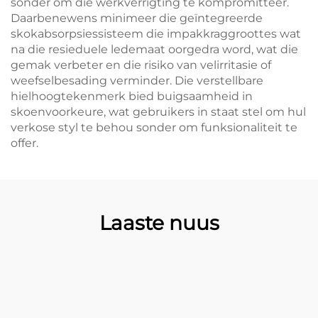
sonder om die werkverrigting te kompromitteer.
Daarbenewens minimeer die geïntegreerde
skokabsorpsiessisteem die impakkraggroottes wat
na die resieduele ledemaat oorgedra word, wat die
gemak verbeter en die risiko van velirritasie of
weefselbesading verminder. Die verstellbare
hielhoogtekenmerk bied buigsaamheid in
skoenvoorkeure, wat gebruikers in staat stel om hul
verkose styl te behou sonder om funksionaliteit te
offer.
Laaste nuus