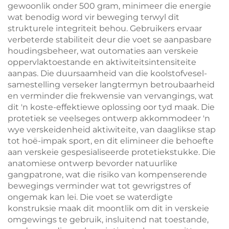
gewoonlik onder 500 gram, minimeer die energie
wat benodig word vir beweging terwyl dit
strukturele integriteit behou. Gebruikers ervaar
verbeterde stabiliteit deur die voet se aanpasbare
houdingsbeheer, wat outomaties aan verskeie
oppervlaktoestande en aktiwiteitsintensiteite
aanpas. Die duursaamheid van die koolstofvesel-
samestelling verseker langtermyn betroubaarheid
en verminder die frekwensie van vervangings, wat
dit 'n koste-effektiewe oplossing oor tyd maak. Die
protetiek se veelseges ontwerp akkommodeer 'n
wye verskeidenheid aktiwiteite, van daaglikse stap
tot hoë-impak sport, en dit elimineer die behoefte
aan verskeie gespesialiseerde protetiekstukke. Die
anatomiese ontwerp bevorder natuurlike
gangpatrone, wat die risiko van kompenserende
bewegings verminder wat tot gewrigstres of
ongemak kan lei. Die voet se waterdigte
konstruksie maak dit moontlik om dit in verskeie
omgewings te gebruik, insluitend nat toestande,