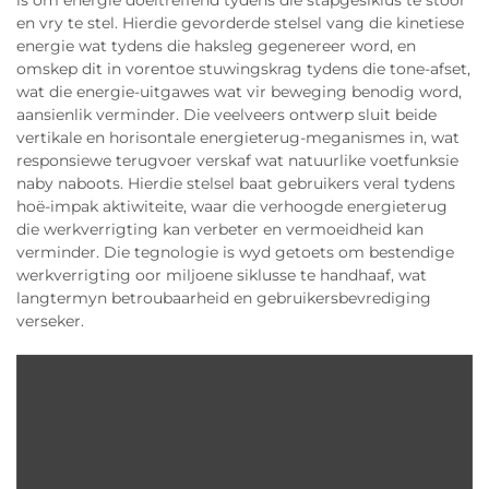
is om energie doeltreffend tydens die stapgesiklus te stoor
en vry te stel. Hierdie gevorderde stelsel vang die kinetiese
energie wat tydens die haksleg gegenereer word, en
omskep dit in vorentoe stuwingskrag tydens die tone-afset,
wat die energie-uitgawes wat vir beweging benodig word,
aansienlik verminder. Die veelveers ontwerp sluit beide
vertikale en horisontale energieterug-meganismes in, wat
responsiewe terugvoer verskaf wat natuurlike voetfunksie
naby naboots. Hierdie stelsel baat gebruikers veral tydens
hoë-impak aktiwiteite, waar die verhoogde energieterug
die werkverrigting kan verbeter en vermoeidheid kan
verminder. Die tegnologie is wyd getoets om bestendige
werkverrigting oor miljoene siklusse te handhaaf, wat
langtermyn betroubaarheid en gebruikersbevrediging
verseker.