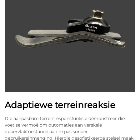
Adaptiewe terreinreaksie
Die aanpasbare terreinresponsfunksie demonstreer die
voet se vermoë om outomaties aan verskeie
oppervlaktoestande aan te pas sonder
gebruikersinmenging. Hierdie gesofistikeerde stelsel maak