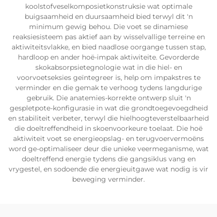
koolstofveselkomposietkonstruksie wat optimale
buigsaamheid en duursaamheid bied terwyl dit 'n
minimum gewig behou. Die voet se dinamiese
reaksiesisteem pas aktief aan by wisselvallige terreine en
aktiwiteitsvlakke, en bied naadlose oorgange tussen stap,
hardloop en ander hoë-impak aktiwiteite. Gevorderde
skokabsorpsietegnologie wat in die hiel- en
voorvoetseksies geïntegreer is, help om impakstres te
verminder en die gemak te verhoog tydens langdurige
gebruik. Die anatemies-korrekte ontwerp sluit 'n
gespletpote-konfigurasie in wat die grondtoegevoegdheid
en stabiliteit verbeter, terwyl die hielhoogteverstelbaarheid
die doeltreffendheid in skoenvoorkeure toelaat. Die hoë
aktiwiteit voet se energieopslag- en terugvoervermoëns
word ge-optimaliseer deur die unieke veermeganisme, wat
doeltreffend energie tydens die gangsiklus vang en
vrygestel, en sodoende die energieuitgawe wat nodig is vir
beweging verminder.