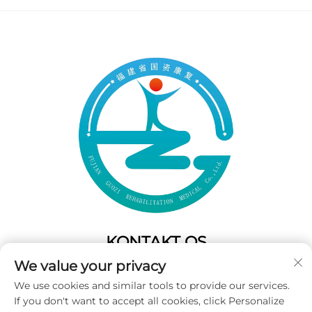
KONTAKT OS
We value your privacy
Add: 50 Gaofeng South Lane,West GateFuzhou,Fujian,Kina
We use cookies and similar tools to provide our services.
Tlf.:
+86-19859128239
If you don't want to accept all cookies, click Personalize
E-mail:
[email protected]