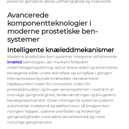
personer genopnår deres uafhængighed og livskvalitet.
Avancerede
komponentteknologier i
moderne prostetiske ben-
systemer
Intelligente knæleddmekanismer
Moderne prostetiske ben-systemer integrerer sofistikerede
knæled
teknologier, der markant forbedrer
mobilitetsgenopretning ved at levere stabil og kontrolleret
bevægelse både under standfase og svingfase i gangen.
Mikroprocessorstyrede knæledder repræsenterer
højdepunktet inden for innovation inden for
proteselårsudstyr og bruger sensorsystemer i realtid til at
overvåge ganghastighed, terrænændringer og brugerens
bevægelsesmønstre. Disse intelligente systemer justerer
automatisk modstand og støtteniveau, så brugere kan
navigere trapper, ujævne overflader og forskellige
ganghastigheder med større selvsikkerhed og mere
naturlige gangmønstre.