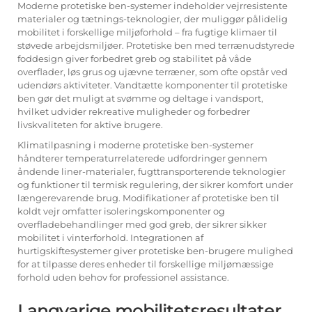
Moderne protetiske ben-systemer indeholder vejrresistente
materialer og tætnings-teknologier, der muliggør pålidelig
mobilitet i forskellige miljøforhold – fra fugtige klimaer til
støvede arbejdsmiljøer. Protetiske ben med terrænudstyrede
foddesign giver forbedret greb og stabilitet på våde
overflader, løs grus og ujævne terræner, som ofte opstår ved
udendørs aktiviteter. Vandtætte komponenter til protetiske
ben gør det muligt at svømme og deltage i vandsport,
hvilket udvider rekreative muligheder og forbedrer
livskvaliteten for aktive brugere.
Klimatilpasning i moderne protetiske ben-systemer
håndterer temperaturrelaterede udfordringer gennem
åndende liner-materialer, fugttransporterende teknologier
og funktioner til termisk regulering, der sikrer komfort under
længerevarende brug. Modifikationer af protetiske ben til
koldt vejr omfatter isoleringskomponenter og
overfladebehandlinger med god greb, der sikrer sikker
mobilitet i vinterforhold. Integrationen af
hurtigskiftesystemer giver protetiske ben-brugere mulighed
for at tilpasse deres enheder til forskellige miljømæssige
forhold uden behov for professionel assistance.
Langvarige mobilitetsresultater