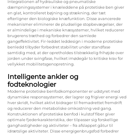
Integrationen af hydrauliske og pneumatiske
dæmpningssystemer i knæleddene på protetiske ben giver
en glat, kontrolleret bøjning og strækning, der tæt
efterligner den biologiske knæfunktion. Disse avancerede
mekanismer eliminerer de pludselige stopbevægelser, der
er almindelige i mekaniske knæsystemer, hvilket reducerer
brugerens træthed og forbedrer den samlede
gangeffektivitet. Fir-leddet leddesign i moderne protetiske
benledd tilbyder forbedret stabilitet under standfase
samtidig med, at der opretholdes tilstrækkelig frihøjde over
jorden under svingfase, hvilket imødegår to kritiske krav for
vellykket mobilitetsgenopretning.
Intelligente ankler og
fodteknologier
Moderne protetiske benfodkomponenter er udstyret med
dynamiske responssystemer, der lagrer og frigiver energi ved
hver skridt, hvilket aktivt bidrager til fremadrettet fremdrift
og reducerer den metaboliske omkostning ved gang.
Konstruktionen af protetiske benfod i kulstof fiber giver
optimale fjederkarakteristika, der tilpasser sig forskellige
ganghastigheder og aktiviteter – fra afslappet gåtur til
idrætslige aktiviteter. Disse energigenbrugsfod forbedrer