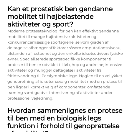
Kan et prostetisk ben gendanne
mobilitet til højbelastende
aktiviteter og sport?
Moderne proteseteknologi for ben kan effektivt gendanne
mobilitet til mange højintensive aktiviteter og
konkurrencemæssige sportsgrene, selvom graden af
deltagelse afhænger af faktorer såsom amputationsniveau,
tilstanden af restbenet og den enkelte idrætsudøvers fysiske
evner. Specialiserede sportsspecifikke komponenter til
proteser til ben er udviklet til løb, hop og andre højintensive
aktiviteter og muliggør deltagelse i aktiviteter fra
fritidsvandring til Paralympiske lege. Nøglen til en vellykket
genopretning af idrætsmæssig mobilitet med en protese til
ben ligger i korrekt valg af komponenter, omfattende
træning samt gradvis intensivering af aktiviteter under
professionel vejledning.
Hvordan sammenlignes en protese
til ben med en biologisk legs
funktion i forhold til genoprettelse