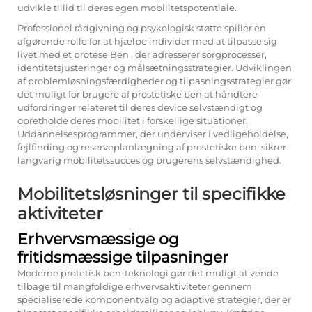
udvikle tillid til deres egen mobilitetspotentiale.
Professionel rådgivning og psykologisk støtte spiller en
afgørende rolle for at hjælpe individer med at tilpasse sig
livet med et
protese Ben
, der adresserer sorgprocesser,
identitetsjusteringer og målsætningsstrategier. Udviklingen
af problemløsningsfærdigheder og tilpasningsstrategier gør
det muligt for brugere af prostetiske ben at håndtere
udfordringer relateret til deres device selvstændigt og
opretholde deres mobilitet i forskellige situationer.
Uddannelsesprogrammer, der underviser i vedligeholdelse,
fejlfinding og reserveplanlægning af prostetiske ben, sikrer
langvarig mobilitetssucces og brugerens selvstændighed.
Mobilitetsløsninger til specifikke
aktiviteter
Erhvervsmæssige og
fritidsmæssige tilpasninger
Moderne protetisk ben-teknologi gør det muligt at vende
tilbage til mangfoldige erhvervsaktiviteter gennem
specialiserede komponentvalg og adaptive strategier, der er