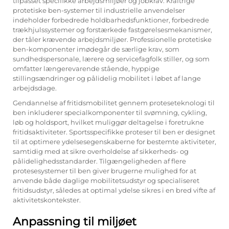
tilpasset specifikke arbejdsmiljøer og jobkrav. Kraftrige
protetiske ben-systemer til industrielle anvendelser
indeholder forbedrede holdbarhedsfunktioner, forbedrede
trækhjulssystemer og forstærkede fastgørelsesmekanismer,
der tåler krævende arbejdsmiljøer. Professionelle protetiske
ben-komponenter imødegår de særlige krav, som
sundhedspersonale, lærere og servicefagfolk stiller, og som
omfatter længerevarende stående, hyppige
stillingsændringer og pålidelig mobilitet i løbet af lange
arbejdsdage.
Gendannelse af fritidsmobilitet gennem proteseteknologi til
ben inkluderer specialkomponenter til svømning, cykling,
løb og holdsport, hvilket muliggør deltagelse i foretrukne
fritidsaktiviteter. Sportsspecifikke proteser til ben er designet
til at optimere ydelsesegenskaberne for bestemte aktiviteter,
samtidig med at sikre overholdelse af sikkerheds- og
pålidelighedsstandarder. Tilgængeligheden af flere
protesesystemer til ben giver brugerne mulighed for at
anvende både daglige mobilitetsudstyr og specialiseret
fritidsudstyr, således at optimal ydelse sikres i en bred vifte af
aktivitetskontekster.
Anpassning til miljøet