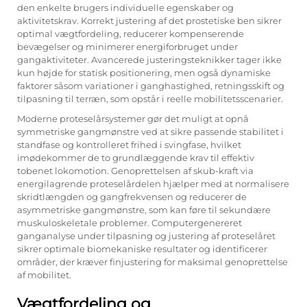
den enkelte brugers individuelle egenskaber og
aktivitetskrav. Korrekt justering af det prostetiske ben sikrer
optimal vægtfordeling, reducerer kompenserende
bevægelser og minimerer energiforbruget under
gangaktiviteter. Avancerede justeringsteknikker tager ikke
kun højde for statisk positionering, men også dynamiske
faktorer såsom variationer i ganghastighed, retningsskift og
tilpasning til terræn, som opstår i reelle mobilitetsscenarier.
Moderne proteselårsystemer gør det muligt at opnå
symmetriske gangmønstre ved at sikre passende stabilitet i
standfase og kontrolleret frihed i svingfase, hvilket
imødekommer de to grundlæggende krav til effektiv
tobenet lokomotion. Genoprettelsen af skub-kraft via
energilagrende proteselårdelen hjælper med at normalisere
skridtlængden og gangfrekvensen og reducerer de
asymmetriske gangmønstre, som kan føre til sekundære
muskuloskeletale problemer. Computergenereret
ganganalyse under tilpasning og justering af proteselåret
sikrer optimale biomekaniske resultater og identificerer
områder, der kræver finjustering for maksimal genoprettelse
af mobilitet.
Vægtfordeling og