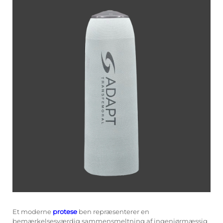
Et moderne
protese
ben repræsenterer en
bemærkelsesværdig sammensmeltning af ingeniørmæssig