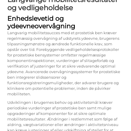
og vedligeholdelse
Enhedslevetid og
ydeevneovervågning
Langvarig mobilitetssucces med et prostetisk ben kræver
regelmæssig overvågning af udstyrets ydeevne, brugerens
tilpasningsmønstre og ændrede funktionelle krav, som
opstår over tid. Forebyggende vedligeholdelsesprotokoller
for prostetiske bensystemer omfatter regelmæssige
komponentinspektioner, vurderinger af slitageforløb og
verifikation af justeringer for at sikre vedvarende optimal
ydeevne. Avancerede overvågningssystemer for prostetiske
ben integrerer slidssensorer og
funktionsregistreringsmuligheder, der advarer brugere og
klinikere om potentielle problemer, inden de påvirker
mobiliteten.
Udviklingen i brugernes behov og aktivitetsmål kræver
periodiske vurderinger af prostetiske ben samt mulige
opgraderinger af komponenter for at sikre optimale
mobilitetsresultater. Ændringer i restlemmet som følge af
aldring, vægtvariationer eller ændringer i aktivitetsniveau
kan kræve justeringer af eller udskiftning af stellet for at