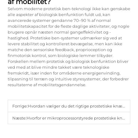
af mobilitet?
Selvom moderne protetisk ben-teknologi ikke kan genskabe
alle aspekter af biologisk benfunktion fuldt ud, kan
avancerede systemer gendanne 70–90 % af normal
mobilitetskapacitet for de fleste daglige aktiviteter, og nogle
brugere opnår næsten normal gangeffektivitet og -
hastighed. Protetiske ben-systemer udmærker sig ved at
levere stabilitet og kontrolleret bevægelse, men kan ikke
matche den sensoriske feedback, proprioception og
finmotorisk kontrol, som biologiske lemmer tilbyder.
Forskellen mellem protetisk og biologisk benfunktion bliver
ved med at blive mindre takket være teknologiske
fremskridt, især inden for områderne energigenvinding,
tilpasning til terræn og intuitive styresystemer, der forbedrer
resultaterne af mobilitetsgendannelse.
Forrige:
Hvordan vælger du det rigtige prostetiske knæled for din specifikke aktivitetsniveau?
Næste:
Hvorfor er mikroprocessorstyrede prostetiske knæ ideelle for aktive brugere?