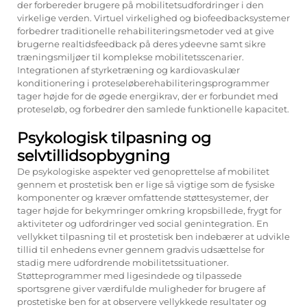
der forbereder brugere på mobilitetsudfordringer i den
virkelige verden. Virtuel virkelighed og biofeedbacksystemer
forbedrer traditionelle rehabiliteringsmetoder ved at give
brugerne realtidsfeedback på deres ydeevne samt sikre
træningsmiljøer til komplekse mobilitetsscenarier.
Integrationen af styrketræning og kardiovaskulær
konditionering i proteseløberehabiliteringsprogrammer
tager højde for de øgede energikrav, der er forbundet med
proteseløb, og forbedrer den samlede funktionelle kapacitet.
Psykologisk tilpasning og
selvtillidsopbygning
De psykologiske aspekter ved genoprettelse af mobilitet
gennem et prostetisk ben er lige så vigtige som de fysiske
komponenter og kræver omfattende støttesystemer, der
tager højde for bekymringer omkring kropsbillede, frygt for
aktiviteter og udfordringer ved social genintegration. En
vellykket tilpasning til et prostetisk ben indebærer at udvikle
tillid til enhedens evner gennem gradvis udsættelse for
stadig mere udfordrende mobilitetssituationer.
Støtteprogrammer med ligesindede og tilpassede
sportsgrene giver værdifulde muligheder for brugere af
prostetiske ben for at observere vellykkede resultater og