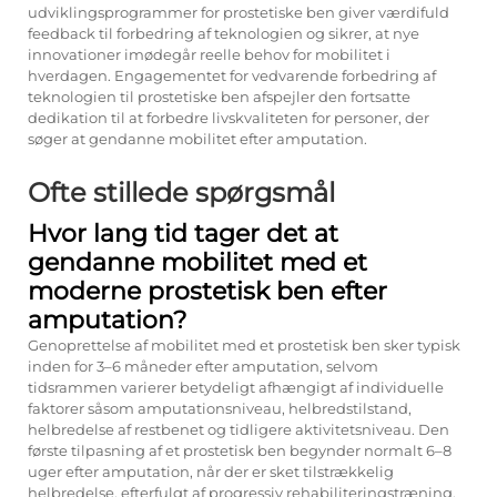
udviklingsprogrammer for prostetiske ben giver værdifuld
feedback til forbedring af teknologien og sikrer, at nye
innovationer imødegår reelle behov for mobilitet i
hverdagen. Engagementet for vedvarende forbedring af
teknologien til prostetiske ben afspejler den fortsatte
dedikation til at forbedre livskvaliteten for personer, der
søger at gendanne mobilitet efter amputation.
Ofte stillede spørgsmål
Hvor lang tid tager det at
gendanne mobilitet med et
moderne prostetisk ben efter
amputation?
Genoprettelse af mobilitet med et prostetisk ben sker typisk
inden for 3–6 måneder efter amputation, selvom
tidsrammen varierer betydeligt afhængigt af individuelle
faktorer såsom amputationsniveau, helbredstilstand,
helbredelse af restbenet og tidligere aktivitetsniveau. Den
første tilpasning af et prostetisk ben begynder normalt 6–8
uger efter amputation, når der er sket tilstrækkelig
helbredelse, efterfulgt af progressiv rehabiliteringstræning,