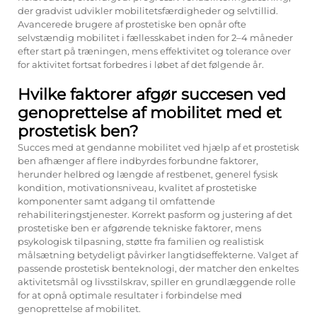
der gradvist udvikler mobilitetsfærdigheder og selvtillid.
Avancerede brugere af prostetiske ben opnår ofte
selvstændig mobilitet i fællesskabet inden for 2–4 måneder
efter start på træningen, mens effektivitet og tolerance over
for aktivitet fortsat forbedres i løbet af det følgende år.
Hvilke faktorer afgør succesen ved
genoprettelse af mobilitet med et
prostetisk ben?
Succes med at gendanne mobilitet ved hjælp af et prostetisk
ben afhænger af flere indbyrdes forbundne faktorer,
herunder helbred og længde af restbenet, generel fysisk
kondition, motivationsniveau, kvalitet af prostetiske
komponenter samt adgang til omfattende
rehabiliteringstjenester. Korrekt pasform og justering af det
prostetiske ben er afgørende tekniske faktorer, mens
psykologisk tilpasning, støtte fra familien og realistisk
målsætning betydeligt påvirker langtidseffekterne. Valget af
passende prostetisk benteknologi, der matcher den enkeltes
aktivitetsmål og livsstilskrav, spiller en grundlæggende rolle
for at opnå optimale resultater i forbindelse med
genoprettelse af mobilitet.