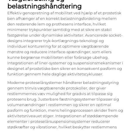
belastningshåndtering
Effektiv genopretning af mobilitet ved hjælp af et prostetisk
ben afhænger af en korrekt belastningsfordeling mellem
den resterende lem og prothesens interface, hvilket
minimerer trykpunkter samtidig med at sikre en stabil
fastgørelse under dynamiske aktiviteter. Avancerede socket-
designs integrerer tryk-kortlægnings-teknologi og
individuel konturering for at optimere vægtbærende
mønstre og reducere interface-spændinger, som ellers
kunne begrænse mobiliteten eller forårsage ubehag.
Integrationen af liner-systemer og suspensionsmekanismer i
designet af prostetiske ben sikrer en konsekvent pasform og
funktion gennem hele daglige aktivitetscyklusser.
Moderne proteselårsystemer håndterer belastningsstyring
gennem trinvis vægtbærende protokoller, der giver
restlemmernes væv mulighed for gradvis at tilpasse sig
protesens brug. Justerbare fæstningssystemer tilpasser sig
volumenændringer i restlemmen og sikrer en optimal
pasform og funktion, mens helingsprocessen skrider frem og
aktivitetsniveauet stiger. Integrationen af støddæmpende
elementer i proteselårsuspensionssystemer reducerer
stødkræfter og vibrationer, hvilket beskytter restlemmens