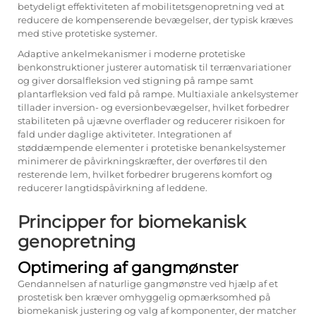
betydeligt effektiviteten af mobilitetsgenopretning ved at
reducere de kompenserende bevægelser, der typisk kræves
med stive protetiske systemer.
Adaptive ankelmekanismer i moderne protetiske
benkonstruktioner justerer automatisk til terrænvariationer
og giver dorsalfleksion ved stigning på rampe samt
plantarfleksion ved fald på rampe. Multiaxiale ankelsystemer
tillader inversion- og eversionbevægelser, hvilket forbedrer
stabiliteten på ujævne overflader og reducerer risikoen for
fald under daglige aktiviteter. Integrationen af
støddæmpende elementer i protetiske benankelsystemer
minimerer de påvirkningskræfter, der overføres til den
resterende lem, hvilket forbedrer brugerens komfort og
reducerer langtidspåvirkning af leddene.
Principper for biomekanisk
genopretning
Optimering af gangmønster
Gendannelsen af naturlige gangmønstre ved hjælp af et
prostetisk ben kræver omhyggelig opmærksomhed på
biomekanisk justering og valg af komponenter, der matcher