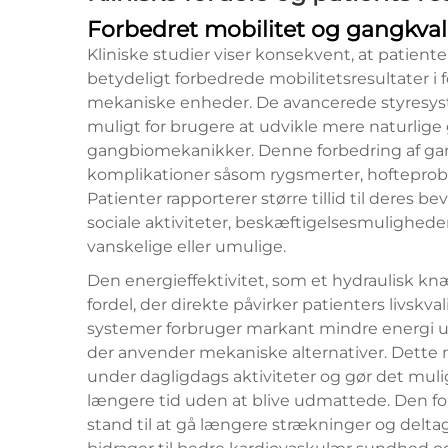
Forbedret mobilitet og gangkval
Kliniske studier viser konsekvent, at patien
betydeligt forbedrede mobilitetsresultater i 
mekaniske enheder. De avancerede styresyst
muligt for brugere at udvikle mere naturli
gangbiomekanikker. Denne forbedring af gan
komplikationer såsom rygsmerter, hofteprob
Patienter rapporterer større tillid til deres be
sociale aktiviteter, beskæftigelsesmuligheder
vanskelige eller umulige.
Den energieffektivitet, som et hydraulisk kn
fordel, der direkte påvirker patienters livskval
systemer forbruger markant mindre energi 
der anvender mekaniske alternativer. Dette
under dagligdags aktiviteter og gør det muligt 
længere tid uden at blive udmattede. Den fo
stand til at gå længere strækninger og deltag