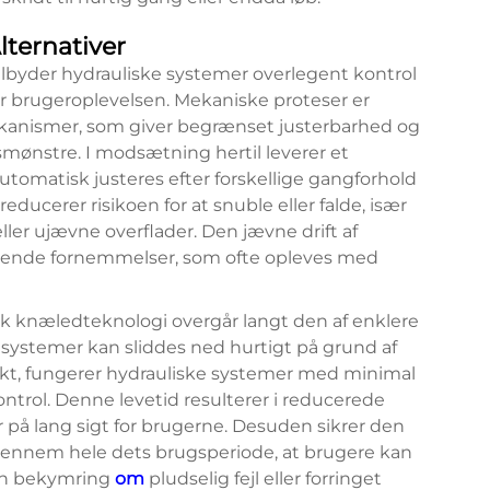
lternativer
 tilbyder hydrauliske systemer overlegent kontrol
er brugeroplevelsen. Mekaniske proteser er
emekanismer, som giver begrænset justerbarhed og
smønstre. I modsætning hertil leverer et
tomatisk justeres efter forskellige gangforhold
ucerer risikoen for at snuble eller falde, især
ler ujævne overflader. Den jævne drift af
stende fornemmelser, som ofte opleves med
k knæledteknologi overgår langt den af enklere
ystemer kan sliddes ned hurtigt på grund af
kt, fungerer hydrauliske systemer med minimal
rol. Denne levetid resulterer i reducerede
 på lang sigt for brugerne. Desuden sikrer den
gennem hele dets brugsperiode, at brugere kan
uden bekymring
om
pludselig fejl eller forringet