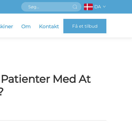
DA
Få et tilbud
kiner
Om
Kontakt
Patienter Med At
?