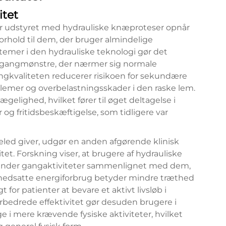
itet
ter udstyret med hydrauliske knæproteser opnår
forhold til dem, der bruger almindelige
emer i den hydrauliske teknologi gør det
ge gangmønstre, der nærmer sig normale
gkvaliteten reducerer risikoen for sekundære
lemer og overbelastningsskader i den raske lem.
vægelighed, hvilket fører til øget deltagelse i
 og fritidsbeskæftigelse, som tidligere var
æled giver, udgør en anden afgørende klinisk
itet. Forskning viser, at brugere af hydrauliske
under gangaktiviteter sammenlignet med dem,
 nedsatte energiforbrug betyder mindre træthed
for patienter at bevare et aktivt livsløb i
rbedrede effektivitet gør desuden brugere i
e i mere krævende fysiske aktiviteter, hvilket