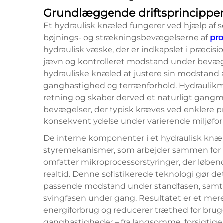
Grundlæggende driftsprincippe
Et hydraulisk knæled fungerer ved hjælp af s
bøjnings- og strækningsbevægelserne af
pr
hydraulisk væske, der er indkapslet i præcisio
jævn og kontrolleret modstand under bevæge
hydrauliske knæled at justere sin modstand 
ganghastighed og terrænforhold. Hydraulikm
retning og skaber derved et naturligt gan
bevægelser, der typisk kræves ved enklere 
konsekvent ydelse under varierende miljøforh
De interne komponenter i et hydraulisk knæle
styremekanismer, som arbejder sammen for a
omfatter mikroprocessorstyringer, der løbend
realtid. Denne sofistikerede teknologi gør de
passende modstand under standfasen, samtid
svingfasen under gang. Resultatet er et mer
energiforbrug og reducerer træthed for bruger
ganghastigheder – fra langsomme, forsigtige s