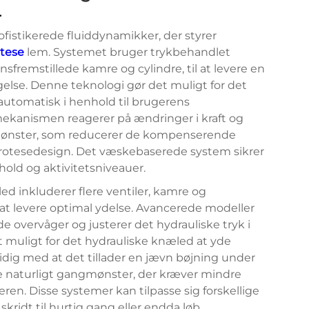
r
ofistikerede fluiddynamikker, der styrer
otese
lem. Systemet bruger trykbehandlet
nsfremstillede kamre og cylindre, til at levere en
lse. Denne teknologi gør det muligt for det
automatisk i henhold til brugerens
ekanismen reagerer på ændringer i kraft og
gmønster, som reducerer de kompenserende
protesedesign. Det væskebaserede system sikrer
old og aktivitetsniveauer.
d inkluderer flere ventiler, kamre og
t levere optimal ydelse. Avancerede modeller
e overvåger og justerer det hydrauliske tryk i
t muligt for det hydrauliske knæled at yde
ig med at det tillader en jævn bøjning under
e naturligt gangmønster, der kræver mindre
en. Disse systemer kan tilpasse sig forskellige
kridt til hurtig gang eller endda løb.