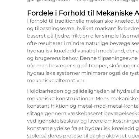
Fordele i Forhold til Mekaniske A
I forhold til traditionelle mekaniske knæled,
og tilpasningsevne, hvilket markant forbedr
baseret på fjedre, friktion eller simple lås
ofte resulterer i mindre naturlige bevægelse
hydraulisk knæledd variabel modstand, der au
og brugerens behov. Denne tilpasningsevne red
når man bevæger sig på trapper, skråninger el
hydrauliske systemer minimerer også de ry
mekaniske alternativer.
Holdbarheden og pålideligheden af hydraulis
mekaniske konstruktioner. Mens mekaniske s
konstant friktion og metal-mod-metal-konta
slitage gennem væskebaseret bevægelseskont
vedligeholdelseskrav og lavere omkostninger
konstante ydelse fra et hydraulisk knæledd 
stole på deres protese til daglig aktivitet 