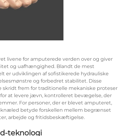
ret livene for amputerede verden over og giver
ilitet og uafhængighed. Blandt de mest
lt er udviklingen af sofistikerede hydrauliske
lsesmønstre og forbedret stabilitet. Disse
kridt frem for traditionelle mekaniske proteser
or at levere jævn, kontrolleret bevægelse, der
lemmer. For personer, der er blevet amputeret,
isk knæled betyde forskellen mellem begrænset
ter, arbejde og fritidsbeskæftigelse.
ed-teknologi