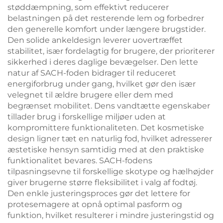
støddæmpning, som effektivt reducerer
belastningen på det resterende lem og forbedrer
den generelle komfort under længere brugstider.
Den solide ankeldesign leverer uovertræffet
stabilitet, især fordelagtig for brugere, der prioriterer
sikkerhed i deres daglige bevægelser. Den lette
natur af SACH-foden bidrager til reduceret
energiforbrug under gang, hvilket gør den især
velegnet til ældre brugere eller dem med
begrænset mobilitet. Dens vandtætte egenskaber
tillader brug i forskellige miljøer uden at
kompromittere funktionaliteten. Det kosmetiske
design ligner tæt en naturlig fod, hvilket adresserer
æstetiske hensyn samtidig med at den praktiske
funktionalitet bevares. SACH-fodens
tilpasningsevne til forskellige skotype og hælhøjder
giver brugerne større fleksibilitet i valg af fodtøj.
Den enkle justeringsproces gør det lettere for
protesemagere at opnå optimal pasform og
funktion, hvilket resulterer i mindre justeringstid og