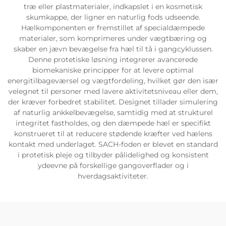
træ eller plastmaterialer, indkapslet i en kosmetisk
skumkappe, der ligner en naturlig fods udseende.
Hælkomponenten er fremstillet af specialdæmpede
materialer, som komprimeres under vægtbæring og
skaber en jævn bevægelse fra hæl til tå i gangcyklussen.
Denne protetiske løsning integrerer avancerede
biomekaniske principper for at levere optimal
energitilbageværsel og vægtfordeling, hvilket gør den især
velegnet til personer med lavere aktivitetsniveau eller dem,
der kræver forbedret stabilitet. Designet tillader simulering
af naturlig ankkelbevægelse, samtidig med at strukturel
integritet fastholdes, og den dæmpede hæl er specifikt
konstrueret til at reducere stødende kræfter ved hælens
kontakt med underlaget. SACH-foden er blevet en standard
i protetisk pleje og tilbyder pålidelighed og konsistent
ydeevne på forskellige gangoverflader og i
hverdagsaktiviteter.