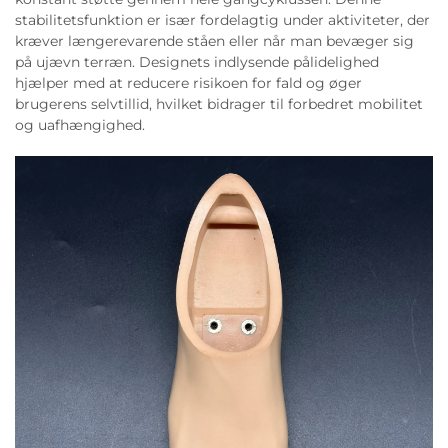
stabilitetsfunktion er især fordelagtig under aktiviteter, der
kræver længerevarende ståen eller når man bevæger sig
på ujævn terræn. Designets indlysende pålidelighed
hjælper med at reducere risikoen for fald og øger
brugerens selvtillid, hvilket bidrager til forbedret mobilitet
og uafhængighed.