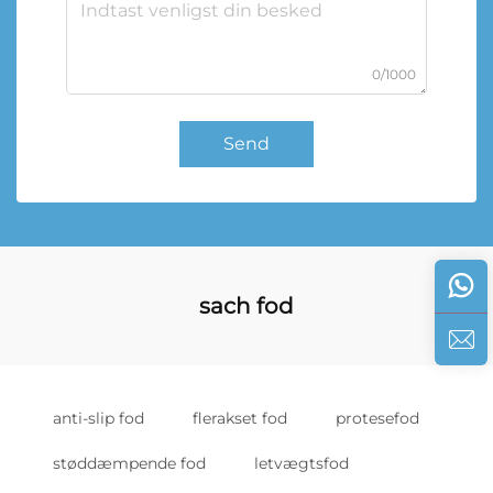
0/1000
Send
sach fod
anti-slip fod
flerakset fod
protesefod
støddæmpende fod
letvægtsfod