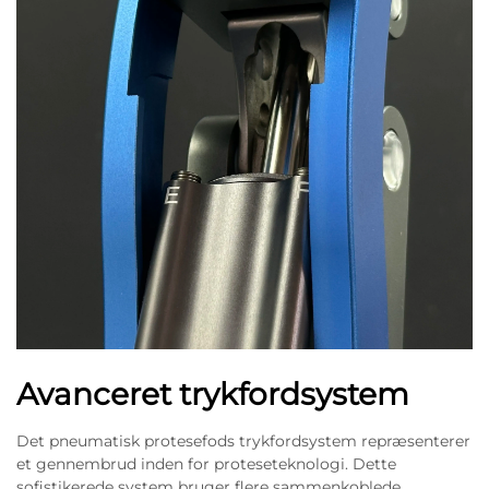
Avanceret trykfordsystem
Det pneumatisk protesefods trykfordsystem repræsenterer
et gennembrud inden for proteseteknologi. Dette
sofistikerede system bruger flere sammenkoblede