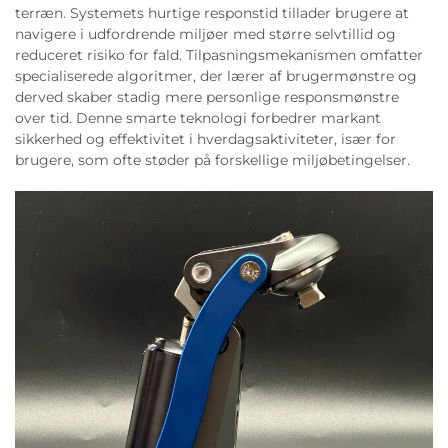
terræn. Systemets hurtige responstid tillader brugere at
navigere i udfordrende miljøer med større selvtillid og
reduceret risiko for fald. Tilpasningsmekanismen omfatter
specialiserede algoritmer, der lærer af brugermønstre og
derved skaber stadig mere personlige responsmønstre
over tid. Denne smarte teknologi forbedrer markant
sikkerhed og effektivitet i hverdagsaktiviteter, især for
brugere, som ofte støder på forskellige miljøbetingelser.