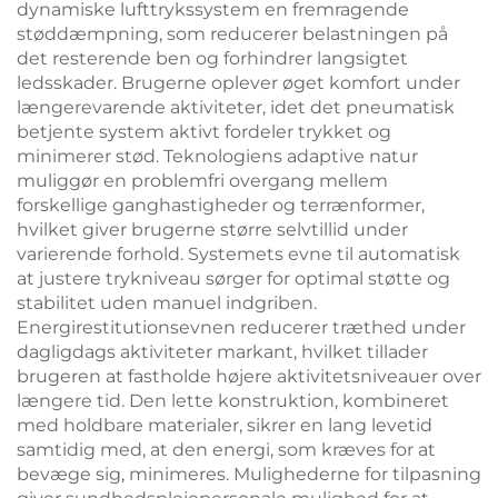
dynamiske lufttrykssystem en fremragende
støddæmpning, som reducerer belastningen på
det resterende ben og forhindrer langsigtet
ledsskader. Brugerne oplever øget komfort under
længerevarende aktiviteter, idet det pneumatisk
betjente system aktivt fordeler trykket og
minimerer stød. Teknologiens adaptive natur
muliggør en problemfri overgang mellem
forskellige ganghastigheder og terrænformer,
hvilket giver brugerne større selvtillid under
varierende forhold. Systemets evne til automatisk
at justere trykniveau sørger for optimal støtte og
stabilitet uden manuel indgriben.
Energirestitutionsevnen reducerer træthed under
dagligdags aktiviteter markant, hvilket tillader
brugeren at fastholde højere aktivitetsniveauer over
længere tid. Den lette konstruktion, kombineret
med holdbare materialer, sikrer en lang levetid
samtidig med, at den energi, som kræves for at
bevæge sig, minimeres. Mulighederne for tilpasning