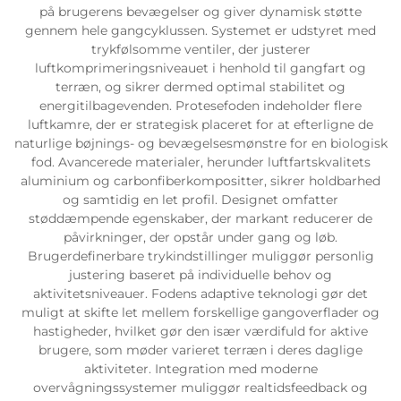
på brugerens bevægelser og giver dynamisk støtte
gennem hele gangcyklussen. Systemet er udstyret med
trykfølsomme ventiler, der justerer
luftkomprimeringsniveauet i henhold til gangfart og
terræn, og sikrer dermed optimal stabilitet og
energitilbagevenden. Protesefoden indeholder flere
luftkamre, der er strategisk placeret for at efterligne de
naturlige bøjnings- og bevægelsesmønstre for en biologisk
fod. Avancerede materialer, herunder luftfartskvalitets
aluminium og carbonfiberkompositter, sikrer holdbarhed
og samtidig en let profil. Designet omfatter
støddæmpende egenskaber, der markant reducerer de
påvirkninger, der opstår under gang og løb.
Brugerdefinerbare trykindstillinger muliggør personlig
justering baseret på individuelle behov og
aktivitetsniveauer. Fodens adaptive teknologi gør det
muligt at skifte let mellem forskellige gangoverflader og
hastigheder, hvilket gør den især værdifuld for aktive
brugere, som møder varieret terræn i deres daglige
aktiviteter. Integration med moderne
overvågningssystemer muliggør realtidsfeedback og