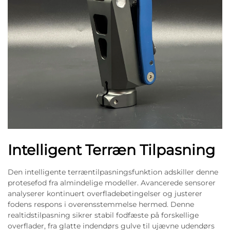
Intelligent Terræn Tilpasning
Den intelligente terræntilpasningsfunktion adskiller denne
protesefod fra almindelige modeller. Avancerede sensorer
analyserer kontinuert overfladebetingelser og justerer
fodens respons i overensstemmelse hermed. Denne
realtidstilpasning sikrer stabil fodfæste på forskellige
overflader, fra glatte indendørs gulve til ujævne udendørs