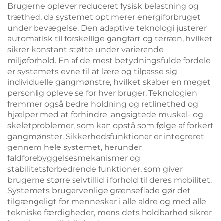
Brugerne oplever reduceret fysisk belastning og
træthed, da systemet optimerer energiforbruget
under bevægelse. Den adaptive teknologi justerer
automatisk til forskellige gangfart og terræn, hvilket
sikrer konstant støtte under varierende
miljøforhold. En af de mest betydningsfulde fordele
er systemets evne til at lære og tilpasse sig
individuelle gangmønstre, hvilket skaber en meget
personlig oplevelse for hver bruger. Teknologien
fremmer også bedre holdning og retlinethed og
hjælper med at forhindre langsigtede muskel- og
skeletproblemer, som kan opstå som følge af forkert
gangmønster. Sikkerhedsfunktioner er integreret
gennem hele systemet, herunder
faldforebyggelsesmekanismer og
stabilitetsforbedrende funktioner, som giver
brugerne større selvtillid i forhold til deres mobilitet.
Systemets brugervenlige grænseflade gør det
tilgængeligt for mennesker i alle aldre og med alle
tekniske færdigheder, mens dets holdbarhed sikrer