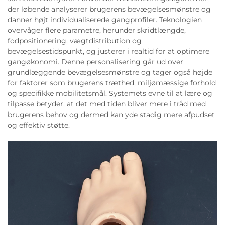
der løbende analyserer brugerens bevægelsesmønstre og
danner højt individualiserede gangprofiler. Teknologien
overvåger flere parametre, herunder skridtlængde,
fodpositionering, vægtdistribution og
bevægelsestidspunkt, og justerer i realtid for at optimere
gangøkonomi. Denne personalisering går ud over
grundlæggende bevægelsesmønstre og tager også højde
for faktorer som brugerens træthed, miljømæssige forhold
og specifikke mobilitetsmål. Systemets evne til at lære og
tilpasse betyder, at det med tiden bliver mere i tråd med
brugerens behov og dermed kan yde stadig mere afpudset
og effektiv støtte.