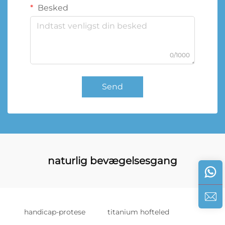
Besked
0/1000
Send
naturlig bevægelsesgang
handicap-protese
titanium hofteled