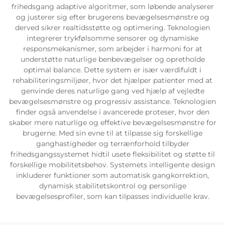
frihedsgang adaptive algoritmer, som løbende analyserer
og justerer sig efter brugerens bevægelsesmønstre og
derved sikrer realtidsstøtte og optimering. Teknologien
integrerer trykfølsomme sensorer og dynamiske
responsmekanismer, som arbejder i harmoni for at
understøtte naturlige benbevægelser og opretholde
optimal balance. Dette system er især værdifuldt i
rehabiliteringsmiljøer, hvor det hjælper patienter med at
genvinde deres naturlige gang ved hjælp af vejledte
bevægelsesmønstre og progressiv assistance. Teknologien
finder også anvendelse i avancerede proteser, hvor den
skaber mere naturlige og effektive bevægelsesmønstre for
brugerne. Med sin evne til at tilpasse sig forskellige
ganghastigheder og terrænforhold tilbyder
frihedsgangssystemet hidtil usete fleksibilitet og støtte til
forskellige mobilitetsbehov. Systemets intelligente design
inkluderer funktioner som automatisk gangkorrektion,
dynamisk stabilitetskontrol og personlige
bevægelsesprofiler, som kan tilpasses individuelle krav.