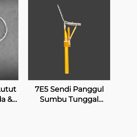
utut
7E5 Sendi Panggul
a &
Sumbu Tunggal
nual
dengan Penguncian
Manual