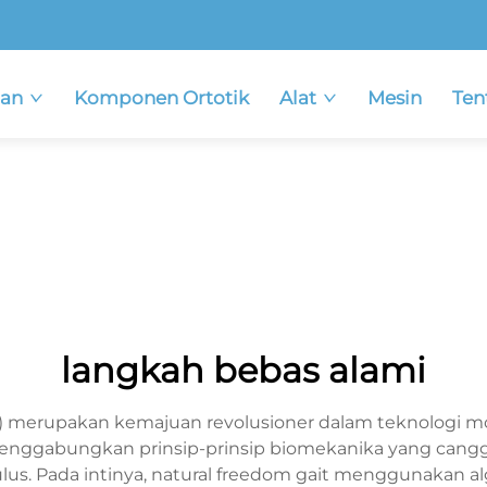
an
Komponen Ortotik
Alat
Mesin
Ten
langkah bebas alami
it) merupakan kemajuan revolusioner dalam teknologi mob
i menggabungkan prinsip-prinsip biomekanika yang can
s. Pada intinya, natural freedom gait menggunakan alg