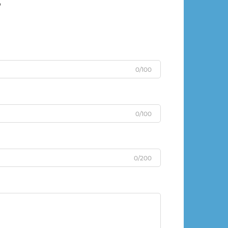
s
0/100
0/100
0/200