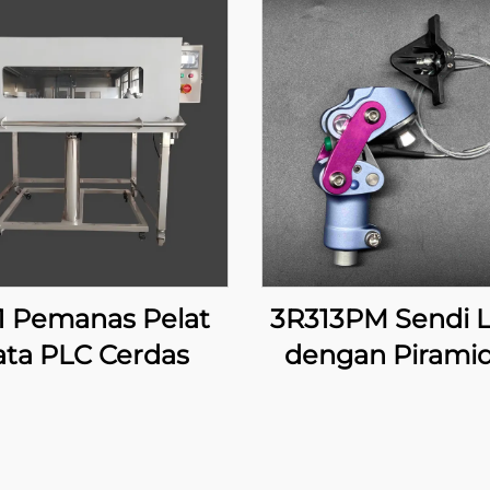
1 Pemanas Pelat
3R313PM Sendi L
ata PLC Cerdas
dengan Piramid
Penguncian Ma