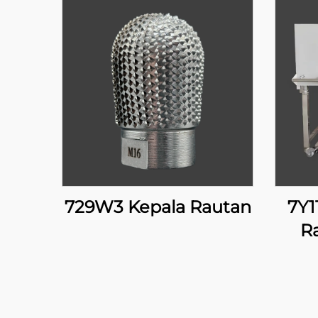
729W3 Kepala Rautan
7Y1
R