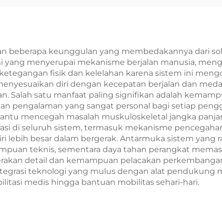
 beberapa keunggulan yang membedakannya dari solus
mi yang menyerupai mekanisme berjalan manusia, mengh
etegangan fisik dan kelelahan karena sistem ini meng
is menyesuaikan diri dengan kecepatan berjalan dan m
gan. Salah satu manfaat paling signifikan adalah kema
akan pengalaman yang sangat personal bagi setiap peng
bantu mencegah masalah muskuloskeletal jangka panja
grasi di seluruh sistem, termasuk mekanisme pencegahan
ri lebih besar dalam bergerak. Antarmuka sistem y
ampuan teknis, sementara daya tahan perangkat memast
pergerakan detail dan kemampuan pelacakan perkemba
ntegrasi teknologi yang mulus dengan alat pendukung m
ilitasi medis hingga bantuan mobilitas sehari-hari.