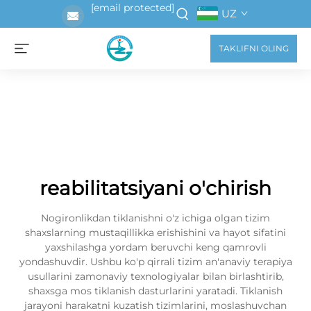
[email protected]
UZ
TAKLIFNI OLING
reabilitatsiyani o'chirish
Nogironlikdan tiklanishni o'z ichiga olgan tizim
shaxslarning mustaqillikka erishishini va hayot sifatini
yaxshilashga yordam beruvchi keng qamrovli
yondashuvdir. Ushbu ko'p qirrali tizim an'anaviy terapiya
usullarini zamonaviy texnologiyalar bilan birlashtirib,
shaxsga mos tiklanish dasturlarini yaratadi. Tiklanish
jarayoni harakatni kuzatish tizimlarini, moslashuvchan