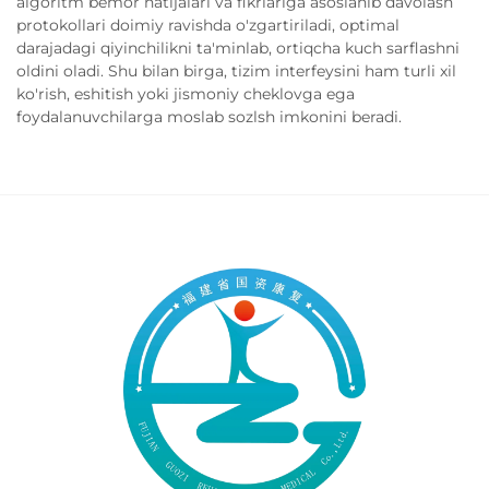
algoritm bemor natijalari va fikrlariga asoslanib davolash
protokollari doimiy ravishda o'zgartiriladi, optimal
darajadagi qiyinchilikni ta'minlab, ortiqcha kuch sarflashni
oldini oladi. Shu bilan birga, tizim interfeysini ham turli xil
ko'rish, eshitish yoki jismoniy cheklovga ega
foydalanuvchilarga moslab sozlsh imkonini beradi.