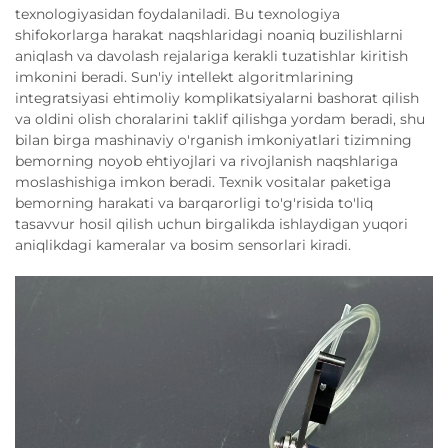
texnologiyasidan foydalaniladi. Bu texnologiya
shifokorlarga harakat naqshlaridagi noaniq buzilishlarni
aniqlash va davolash rejalariga kerakli tuzatishlar kiritish
imkonini beradi. Sun'iy intellekt algoritmlarining
integratsiyasi ehtimoliy komplikatsiyalarni bashorat qilish
va oldini olish choralarini taklif qilishga yordam beradi, shu
bilan birga mashinaviy o'rganish imkoniyatlari tizimning
bemorning noyob ehtiyojlari va rivojlanish naqshlariga
moslashishiga imkon beradi. Texnik vositalar paketiga
bemorning harakati va barqarorligi to'g'risida to'liq
tasavvur hosil qilish uchun birgalikda ishlaydigan yuqori
aniqlikdagi kameralar va bosim sensorlari kiradi.