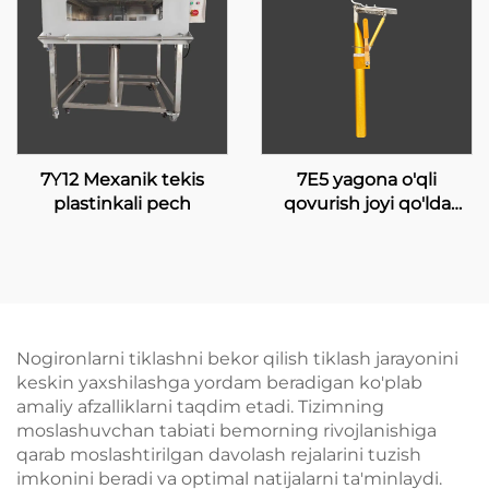
7Y12 Mexanik tekis
7E5 yagona o'qli
plastinkali pech
qovurish joyi qo'lda
uloqtirish bilan
Nogironlarni tiklashni bekor qilish tiklash jarayonini
keskin yaxshilashga yordam beradigan ko'plab
amaliy afzalliklarni taqdim etadi. Tizimning
moslashuvchan tabiati bemorning rivojlanishiga
qarab moslashtirilgan davolash rejalarini tuzish
imkonini beradi va optimal natijalarni ta'minlaydi.