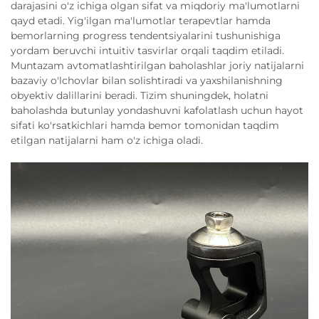
darajasini o'z ichiga olgan sifat va miqdoriy ma'lumotlarni
qayd etadi. Yig'ilgan ma'lumotlar terapevtlar hamda
bemorlarning progress tendentsiyalarini tushunishiga
yordam beruvchi intuitiv tasvirlar orqali taqdim etiladi.
Muntazam avtomatlashtirilgan baholashlar joriy natijalarni
bazaviy o'lchovlar bilan solishtiradi va yaxshilanishning
obyektiv dalillarini beradi. Tizim shuningdek, holatni
baholashda butunlay yondashuvni kafolatlash uchun hayot
sifati ko'rsatkichlari hamda bemor tomonidan taqdim
etilgan natijalarni ham o'z ichiga oladi.