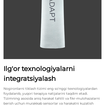
Ilg'or texnologiyalarni
integratsiyalash
Nogironlarni tiklash tizimi eng so'nggi texnologiyalardan
foydalanib, yuqori terapiya natijalarini taqdim etadi.
Tizimning asosida aniq harakat tahlili va fikr-mulohazalarni
berish uchun murakkab sensorlar va harakatni kuzatish