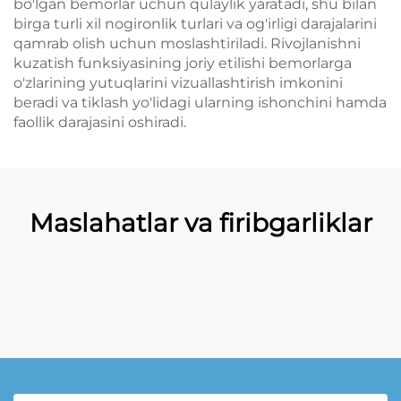
bo'lgan bemorlar uchun qulaylik yaratadi, shu bilan
birga turli xil nogironlik turlari va og'irligi darajalarini
qamrab olish uchun moslashtiriladi. Rivojlanishni
kuzatish funksiyasining joriy etilishi bemorlarga
o'zlarining yutuqlarini vizuallashtirish imkonini
beradi va tiklash yo'lidagi ularning ishonchini hamda
faollik darajasini oshiradi.
Maslahatlar va firibgarliklar