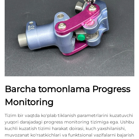
Barcha tomonlama Progress
Monitoring
Tizim bir vaqtda ko'plab tiklanish parametrlarini kuzatuvchi
yuqori darajadagi progress monitoring tizimiga ega. Ushbu
kuchli kuzatish tizimi harakat doirasi, kuch yaxshilanishi,
muvozanat ko'rsatkichlari va funktsional vazifalarni bajarish