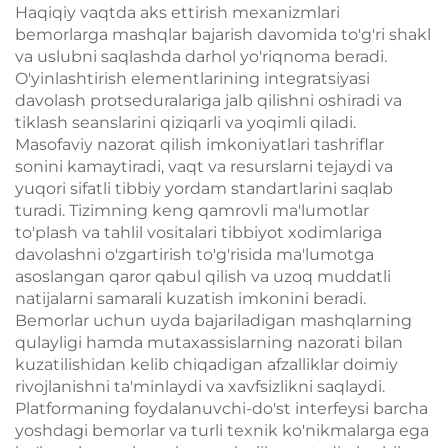
Haqiqiy vaqtda aks ettirish mexanizmlari
bemorlarga mashqlar bajarish davomida to'g'ri shakl
va uslubni saqlashda darhol yo'riqnoma beradi.
O'yinlashtirish elementlarining integratsiyasi
davolash protseduralariga jalb qilishni oshiradi va
tiklash seanslarini qiziqarli va yoqimli qiladi.
Masofaviy nazorat qilish imkoniyatlari tashriflar
sonini kamaytiradi, vaqt va resurslarni tejaydi va
yuqori sifatli tibbiy yordam standartlarini saqlab
turadi. Tizimning keng qamrovli ma'lumotlar
to'plash va tahlil vositalari tibbiyot xodimlariga
davolashni o'zgartirish to'g'risida ma'lumotga
asoslangan qaror qabul qilish va uzoq muddatli
natijalarni samarali kuzatish imkonini beradi.
Bemorlar uchun uyda bajariladigan mashqlarning
qulayligi hamda mutaxassislarning nazorati bilan
kuzatilishidan kelib chiqadigan afzalliklar doimiy
rivojlanishni ta'minlaydi va xavfsizlikni saqlaydi.
Platformaning foydalanuvchi-do'st interfeysi barcha
yoshdagi bemorlar va turli texnik ko'nikmalarga ega