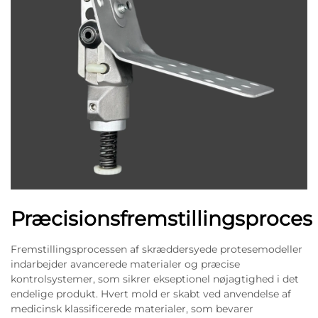
Præcisionsfremstillingsproces
Fremstillingsprocessen af ​​skræddersyede protesemodeller
indarbejder avancerede materialer og præcise
kontrolsystemer, som sikrer ekseptionel nøjagtighed i det
endelige produkt. Hvert mold er skabt ved anvendelse af
medicinsk klassificerede materialer, som bevarer