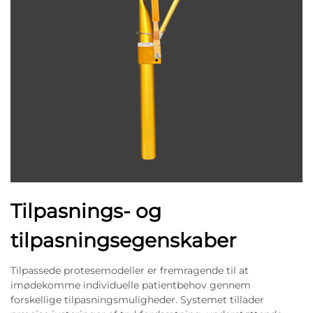
Tilpasnings- og
tilpasningsegenskaber
Tilpassede protesemodeller er fremragende til at
imødekomme individuelle patientbehov gennem
forskellige tilpasningsmuligheder. Systemet tillader