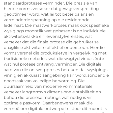
standaardproteses verminder. Die presisie van
hierdie vorms verseker dat gewigsverspreiding
geoptimeer word, wat lei tot beter balans en
verminderde spanning op die residerende
ledemaat. Die maatwerkproses maak ook spesifieke
wysigings moontlik wat gebaseer is op individuele
aktiwiteitsvlakke en lewenstylvereistes, wat
verseker dat die finale protese die gebruiker se
daaglikse aktiwiteite effektief ondersteun. Hierdie
vorms versnel die produksietye in vergelyking met
tradisionele metodes, wat die wagtyd vir pasiënte
wat hul protese ontvang, verminder. Die digitale
aard van die ontwerpproses beteken dat wysigings
vinnig en akkuraat aangebring kan word, sonder die
noodsaak van volledige hervorming. Die
duursaamheid van moderne vormmateriale
verseker langtermyn dimensionele stabiliteit en
behou die presiese metings wat nodig is vir
optimale pasvorm. Daarbenewens maak die
vermoë om digitale ontwerpe te stoor dit moontlik