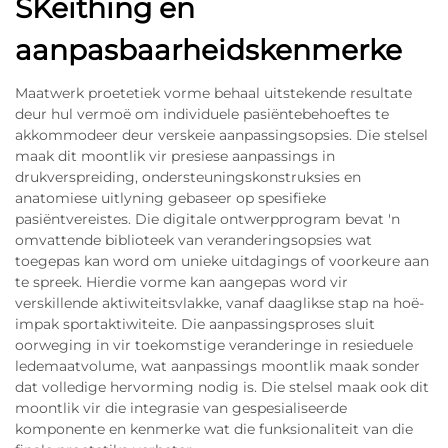
SKeithing en
aanpasbaarheidskenmerke
Maatwerk proetetiek vorme behaal uitstekende resultate
deur hul vermoë om individuele pasiëntebehoeftes te
akkommodeer deur verskeie aanpassingsopsies. Die stelsel
maak dit moontlik vir presiese aanpassings in
drukverspreiding, ondersteuningskonstruksies en
anatomiese uitlyning gebaseer op spesifieke
pasiëntvereistes. Die digitale ontwerpprogram bevat 'n
omvattende biblioteek van veranderingsopsies wat
toegepas kan word om unieke uitdagings of voorkeure aan
te spreek. Hierdie vorme kan aangepas word vir
verskillende aktiwiteitsvlakke, vanaf daaglikse stap na hoë-
impak sportaktiwiteite. Die aanpassingsproses sluit
oorweging in vir toekomstige veranderinge in resieduele
ledemaatvolume, wat aanpassings moontlik maak sonder
dat volledige hervorming nodig is. Die stelsel maak ook dit
moontlik vir die integrasie van gespesialiseerde
komponente en kenmerke wat die funksionaliteit van die