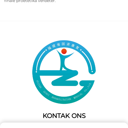
finale proetetika verbeter.
KONTAK ONS
Add: 50 Gaofeng Suid Laan,Weste Poort