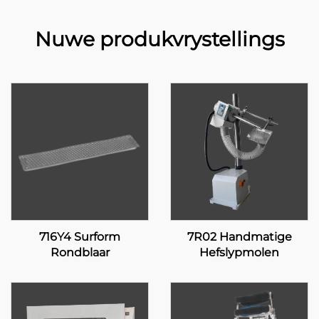
Nuwe produkvrystellings
716Y4 Surform
7R02 Handmatige
Rondblaar
Hefslypmolen