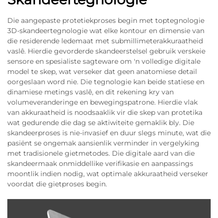
Die aangepaste protetiekproses begin met toptegnologie
3D-skandeertegnologie wat elke kontour en dimensie van
die residerende ledemaat met submillimeterakkuraatheid
vaslê. Hierdie gevorderde skandeerstelsel gebruik verskeie
sensore en spesialiste sagteware om 'n volledige digitale
model te skep, wat verseker dat geen anatomiese detail
oorgeslaan word nie. Die tegnologie kan beide statiese en
dinamiese metings vaslê, en dit rekening kry van
volumeveranderinge en bewegingspatrone. Hierdie vlak
van akkuraatheid is noodsaaklik vir die skep van protetika
wat gedurende die dag se aktiwiteite gemaklik bly. Die
skandeerproses is nie-invasief en duur slegs minute, wat die
pasiënt se ongemak aansienlik verminder in vergelyking
met tradisionele gietmetodes. Die digitale aard van die
skandeermaak onmiddellike verifikasie en aanpassings
moontlik indien nodig, wat optimale akkuraatheid verseker
voordat die gietproses begin.