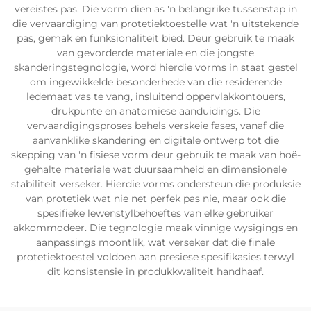
vereistes pas. Die vorm dien as 'n belangrike tussenstap in
die vervaardiging van protetiektoestelle wat 'n uitstekende
pas, gemak en funksionaliteit bied. Deur gebruik te maak
van gevorderde materiale en die jongste
skanderingstegnologie, word hierdie vorms in staat gestel
om ingewikkelde besonderhede van die residerende
ledemaat vas te vang, insluitend oppervlakkontouers,
drukpunte en anatomiese aanduidings. Die
vervaardigingsproses behels verskeie fases, vanaf die
aanvanklike skandering en digitale ontwerp tot die
skepping van 'n fisiese vorm deur gebruik te maak van hoë-
gehalte materiale wat duursaamheid en dimensionele
stabiliteit verseker. Hierdie vorms ondersteun die produksie
van protetiek wat nie net perfek pas nie, maar ook die
spesifieke lewenstylbehoeftes van elke gebruiker
akkommodeer. Die tegnologie maak vinnige wysigings en
aanpassings moontlik, wat verseker dat die finale
protetiektoestel voldoen aan presiese spesifikasies terwyl
dit konsistensie in produkkwaliteit handhaaf.