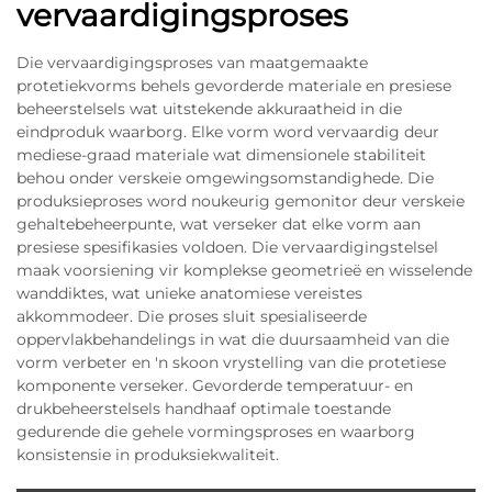
vervaardigingsproses
Die vervaardigingsproses van maatgemaakte
protetiekvorms behels gevorderde materiale en presiese
beheerstelsels wat uitstekende akkuraatheid in die
eindproduk waarborg. Elke vorm word vervaardig deur
mediese-graad materiale wat dimensionele stabiliteit
behou onder verskeie omgewingsomstandighede. Die
produksieproses word noukeurig gemonitor deur verskeie
gehaltebeheerpunte, wat verseker dat elke vorm aan
presiese spesifikasies voldoen. Die vervaardigingstelsel
maak voorsiening vir komplekse geometrieë en wisselende
wanddiktes, wat unieke anatomiese vereistes
akkommodeer. Die proses sluit spesialiseerde
oppervlakbehandelings in wat die duursaamheid van die
vorm verbeter en 'n skoon vrystelling van die protetiese
komponente verseker. Gevorderde temperatuur- en
drukbeheerstelsels handhaaf optimale toestande
gedurende die gehele vormingsproses en waarborg
konsistensie in produksiekwaliteit.