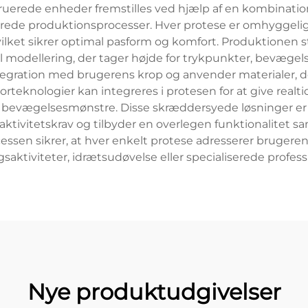
uerede enheder fremstilles ved hjælp af en kombinatio
de produktionsprocesser. Hver protese er omhyggeligt
vilket sikrer optimal pasform og komfort. Produktionen 
ital modellering, der tager højde for trykpunkter, bevæge
ntegration med brugerens krop og anvender materialer, 
teknologier kan integreres i protesen for at give realt
e bevægelsesmønstre. Disse skræddersyede løsninger er
 aktivitetskrav og tilbyder en overlegen funktionalite
en sikrer, at hver enkelt protese adresserer brugerens
aktiviteter, idrætsudøvelse eller specialiserede professi
Nye produktudgivelser