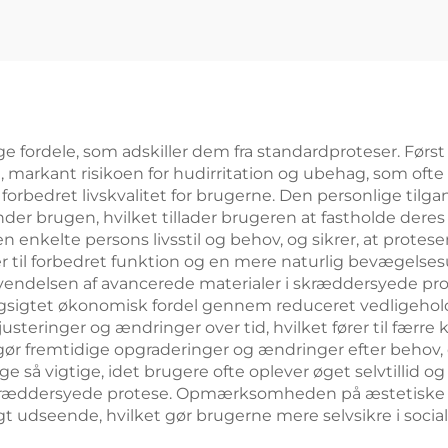
 fordele, som adskiller dem fra standardproteser. Før
markant risikoen for hudirritation og ubehag, som ofte
forbedret livskvalitet for brugerne. Den personlige tilgan
r brugen, hvilket tillader brugeren at fastholde deres ak
enkelte persons livsstil og behov, og sikrer, at protese
rer til forbedret funktion og en mere naturlig bevægels
vendelsen af avancerede materialer i skræddersyede pr
n langsigtet økonomisk fordel gennem reduceret vedligeh
steringer og ændringer over tid, hvilket fører til færre
ør fremtidige opgraderinger og ændringer efter behov, 
ge så vigtige, idet brugere ofte oplever øget selvtillid
 skræddersyede protese. Opmærksomheden på æstetiske 
igt udseende, hvilket gør brugerne mere selvsikre i social