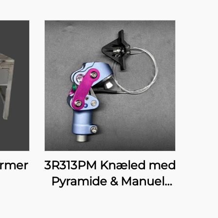
armer
3R313PM Knæled med
Pyramide & Manuelt
Lås