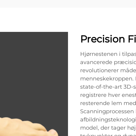
Precision F
Hjørnestenen i tilpa
avancerede præcisi
revolutionerer måde
menneskekroppen. D
state-of-the-art 3D-
registrere hver enes
resterende lem med
Scanningprocessen b
afbildningsteknologi
model, der tager h