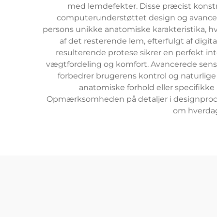
med lemdefekter. Disse præcist konstr
computerunderstøttet design og avancere
persons unikke anatomiske karakteristika, h
af det resterende lem, efterfulgt af dig
resulterende protese sikrer en perfekt i
vægtfordeling og komfort. Avancerede sensor
forbedrer brugerens kontrol og naturlig
anatomiske forhold eller specifikke
Opmærksomheden på detaljer i designprocess
om hverdags