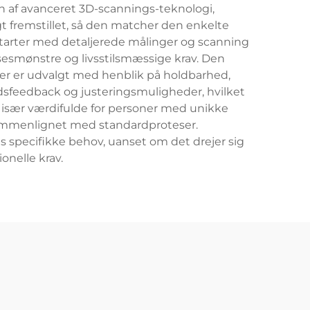
n af avanceret 3D-scannings-teknologi,
 fremstillet, så den matcher den enkelte
starter med detaljerede målinger og scanning
lsesmønstre og livsstilsmæssige krav. Den
der er udvalgt med henblik på holdbarhed,
idsfeedback og justeringsmuligheder, hvilket
 især værdifulde for personer med unikke
t sammenlignet med standardproteser.
 specifikke behov, uanset om det drejer sig
onelle krav.