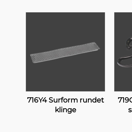
716Y4 Surform rundet
719G
klinge
s