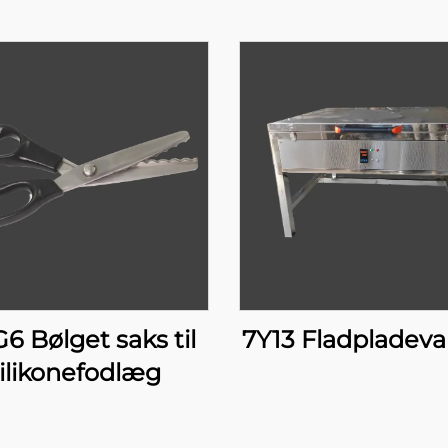
6 Bølget saks til
7Y13 Fladpladev
ilikonefodlæg