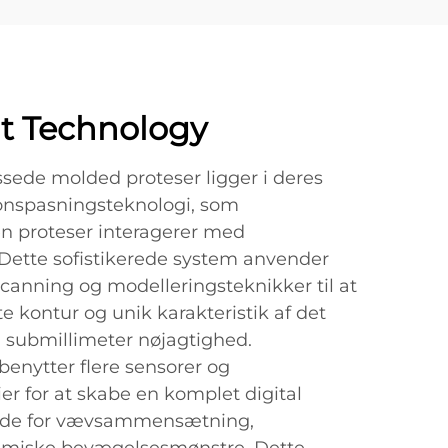
it Technology
ssede molded proteser ligger i deres
onspasningsteknologi, som
n proteser interagerer med
ette sofistikerede system anvender
scanning og modelleringsteknikker til at
te kontur og unik karakteristik af det
 submillimeter nøjagtighed.
enytter flere sensorer og
er for at skabe en komplet digital
øjde for vævsammensætning,