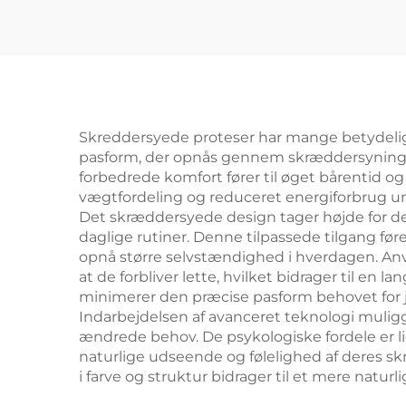
Skreddersyede proteser har mange betydelige
pasform, der opnås gennem skræddersyning, 
forbedrede komfort fører til øget bårentid og 
vægtfordeling og reduceret energiforbrug unde
Det skræddersyede design tager højde for den 
daglige rutiner. Denne tilpassede tilgang fø
opnå større selvstændighed i hverdagen. An
at de forbliver lette, hvilket bidrager til e
minimerer den præcise pasform behovet for ju
Indarbejdelsen af avanceret teknologi muligg
ændrede behov. De psykologiske fordele er li
naturlige udseende og følelighed af deres
i farve og struktur bidrager til et mere naturl