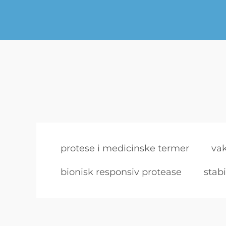
protese i medicinske termer
va
bionisk responsiv protease
stab