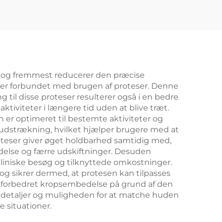
st og fremmest reducerer den præcise
 er forbundet med brugen af proteser. Denne
g til disse proteser resulterer også i en bedre
tiviteter i længere tid uden at blive træt.
n er optimeret til bestemte aktiviteter og
esudstrækning, hvilket hjælper brugere med at
oteser giver øget holdbarhed samtidig med,
oldelse og færre udskiftninger. Desuden
 kliniske besøg og tilknyttede omkostninger.
og sikrer dermed, at protesen kan tilpasses
 og forbedret kropsembedelse på grund af den
detaljer og muligheden for at matche huden
e situationer.