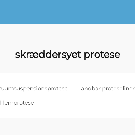
skræddersyet protese
kuumsuspensionsprotese
åndbar proteseliner
il lemprotese