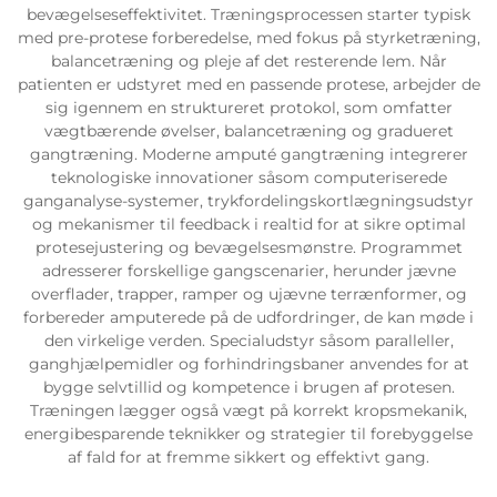
bevægelseseffektivitet. Træningsprocessen starter typisk
med pre-protese forberedelse, med fokus på styrketræning,
balancetræning og pleje af det resterende lem. Når
patienten er udstyret med en passende protese, arbejder de
sig igennem en struktureret protokol, som omfatter
vægtbærende øvelser, balancetræning og gradueret
gangtræning. Moderne amputé gangtræning integrerer
teknologiske innovationer såsom computeriserede
ganganalyse-systemer, trykfordelingskortlægningsudstyr
og mekanismer til feedback i realtid for at sikre optimal
protesejustering og bevægelsesmønstre. Programmet
adresserer forskellige gangscenarier, herunder jævne
overflader, trapper, ramper og ujævne terrænformer, og
forbereder amputerede på de udfordringer, de kan møde i
den virkelige verden. Specialudstyr såsom paralleller,
ganghjælpemidler og forhindringsbaner anvendes for at
bygge selvtillid og kompetence i brugen af protesen.
Træningen lægger også vægt på korrekt kropsmekanik,
energibesparende teknikker og strategier til forebyggelse
af fald for at fremme sikkert og effektivt gang.