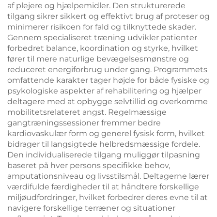
af plejere og hjælpemidler. Den strukturerede
tilgang sikrer sikkert og effektivt brug af proteser og
minimerer risikoen for fald og tilknyttede skader.
Gennem specialiseret træning udvikler patienter
forbedret balance, koordination og styrke, hvilket
fører til mere naturlige bevægelsesmønstre og
reduceret energiforbrug under gang. Programmets
omfattende karakter tager højde for både fysiske og
psykologiske aspekter af rehabilitering og hjælper
deltagere med at opbygge selvtillid og overkomme
mobilitetsrelateret angst. Regelmæssige
gangtræningssessioner fremmer bedre
kardiovaskulær form og generel fysisk form, hvilket
bidrager til langsigtede helbredsmæssige fordele.
Den individualiserede tilgang muliggør tilpasning
baseret på hver persons specifikke behov,
amputationsniveau og livsstilsmål. Deltagerne lærer
værdifulde færdigheder til at håndtere forskellige
miljøudfordringer, hvilket forbedrer deres evne til at
navigere forskellige terræner og situationer