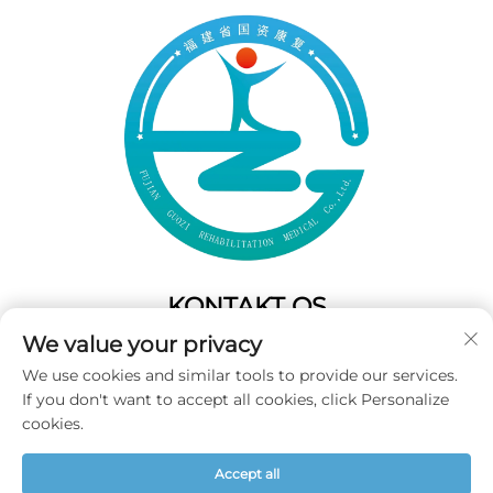
KONTAKT OS
We value your privacy
Add: 50 Gaofeng South Lane,West GateFuzhou,Fujian,Kina
We use cookies and similar tools to provide our services.
Tel:
+86-19859128239
If you don't want to accept all cookies, click Personalize
E-mail:
[email protected]
cookies.
Accept all
Copyright © 2025 Fujian Guozi Rehabilitation Medical Co.,Ltd