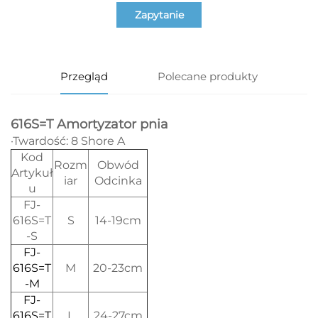
Zapytanie
Przegląd
Polecane produkty
616S=T Amortyzator pnia
·Twardość: 8 Shore A
Kod
Rozm
Obwód
Artykuł
iar
Odcinka
u
FJ-
616S=T
S
14-19cm
-S
FJ-
616S=T
M
20-23cm
-M
FJ-
616S=T
L
24-27cm