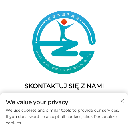
SKONTAKTUJ SIĘ Z NAMI
Add: 50 Gaofeng South Lane, West GateFuzhou, Fujian,
We value your privacy
Chiny
We use cookies and similar tools to provide our services.
Tel.:
+86-19859128239
If you don't want to accept all cookies, click Personalize
E-mail:
[email protected]
cookies.