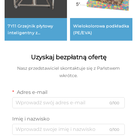
7Y11 Grzejnik płytowy
Wielokolorowa podkładka
inteligentny z
(PE/EVA)
zastosowaniem PLC
Uzyskaj bezpłatną ofertę
Nasz przedstawiciel skontaktuje się z Państwem
wkrótce.
Adres e-mail
0/100
Imię i nazwisko
0/100