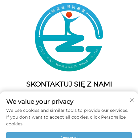
SKONTAKTUJ SIĘ Z NAMI
Add: 50 Gaofeng South Lane, West GateFuzhou, Fujian,
We value your privacy
Chiny
We use cookies and similar tools to provide our services.
Tel.:
+86-19859128239
If you don't want to accept all cookies, click Personalize
E-mail:
[email protected]
cookies.
Accept all