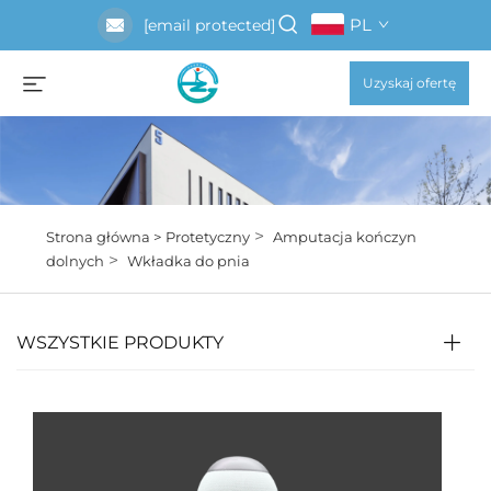
PL
[email protected]
Uzyskaj ofertę
>
Strona główna >
Protetyczny
Amputacja kończyn
>
dolnych
Wkładka do pnia
WSZYSTKIE PRODUKTY