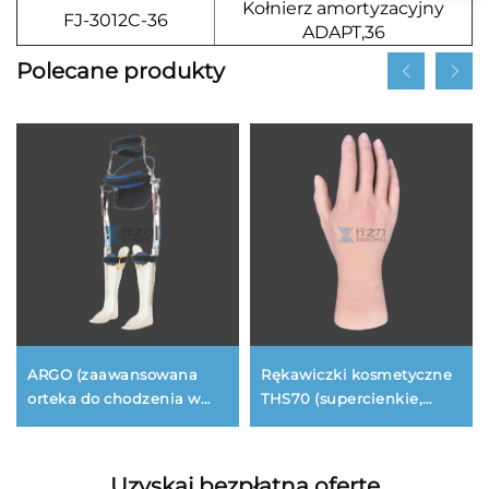
Kołnierz amortyzacyjny
FJ-3012C-36
ADAPT,36
Polecane produkty
ARGO (zaawansowana
Rękawiczki kosmetyczne
orteka do chodzenia w
THS70 (supercienkie,
przód i w tył)
nowy materiał)
Uzyskaj bezpłatną ofertę