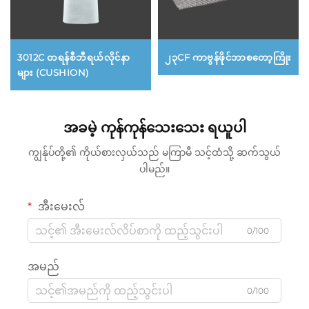
3012C တရန်စီဘီရယ်လိုင်နာ
၂၃CF ကာဗွန်ဖိုင်ဘာစတော့ကြိုး
များ (CUSHION)
အခမဲ့ ကုန်ကုန်သေးသေး ရယူပါ
ကျွန်ုပ်တို့၏ ကိုယ်စားလှယ်သည် မကြာမီ သင့်ထံသို့ ဆက်သွယ်
ပါမည်။
အီးမေးလ်
0/100
အမည်
0/100