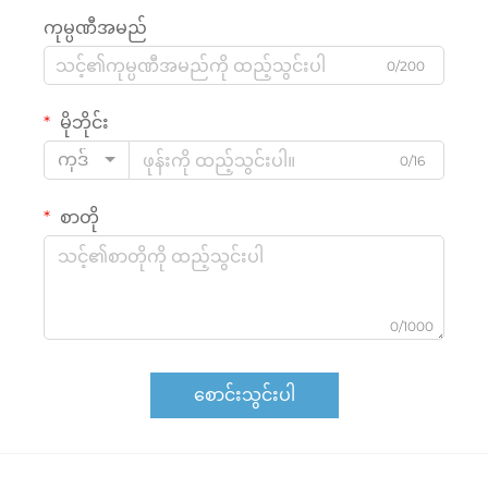
ကုမ္ပဏီအမည်
0/200
မိုဘိုင်း
ကုဒ်
0/16
စာတို
0/1000
စောင်းသွင်းပါ