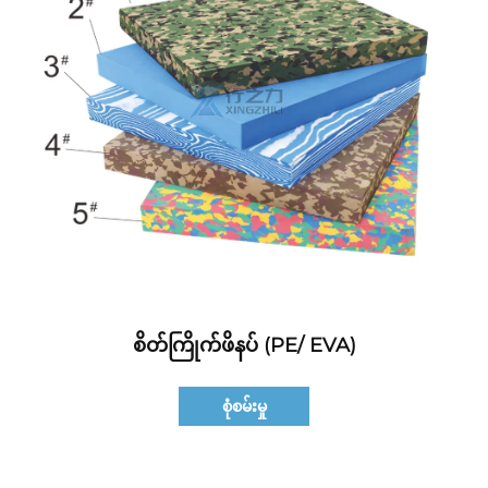
စိတ်ကြိုက်ဖိနပ် (PE/ EVA)
စုံစမ်းမှု