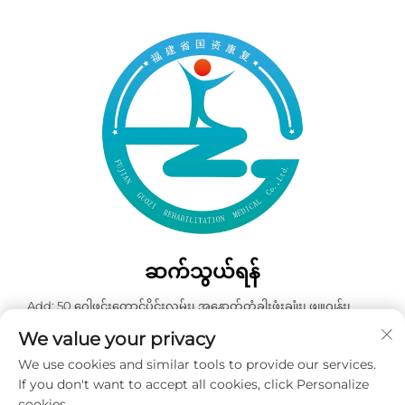
ဆက်သွယ်ရန်
Add: 50 ဂေါဖင်းတောင်ပိုင်းလမ်း၊ အနောက်တံခါးဖုံးချုံး၊ ဖျူဂျန်း၊
တရုတ်နိုင်ငံ
We value your privacy
ဖုန်း:
+86-19859128239
We use cookies and similar tools to provide our services.
အီးမေးလ်:
[email protected]
If you don't want to accept all cookies, click Personalize
cookies.