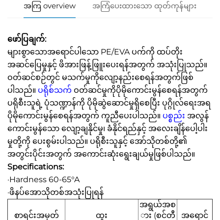
အကြ overview
အကြံပေးထားသော ထုတ်ကုန်များ
ဖော်ပြချက်:
များစွာသောအရောင်ပါသော PE/EVA ပက်ကို ထပ်တိုး
အဆင်ပြေမှုနှင့် ဖိအားဖြန့်ဖြူးပေးရန်အတွက် အသုံးပြုသည်။
ဝတ်ဆင်စဉ်တွင် မသက်မှုကိုလျော့နည်းစေရန်အတွက်ဖြစ်
ပါသည်။
ပရိုစ်သက်
ဝတ်ဆင်မှုကိုပိုမိုကောင်းမွန်စေရန်အတွက်
ပရိုစီးသူရဲ့ ပုံသဏ္ဍာန်ကို ပိုမိုဆွဲဆောင်မှုရှိစေပြီး ပုဂ္ဂိုလ်ရေးအရ
ပိုမိုကောင်းမွန်စေရန်အတွက် ကူညီပေးပါသည်။
ပစ္စည်း
အလွန်
ကောင်းမွန်သော လျော့ချနိုင်မှု၊ ခံနိုင်ရည်နှင့် အလေးချိန်ပေါ့ပါး
မှုတို့ကို ပေးစွမ်းပါသည်။ ပရိုစီးသူနှင့် အော်သိုတစ်တို့၏
အတွင်းပိုင်းအတွက် အကောင်းဆုံးရွေးချယ်မှုဖြစ်ပါသည်။
Specifications:
·Hardness 60-65°A
·ဖိနပ်အောသိုတစ်အသုံးပြုရန်
အရွယ်အစ
စာရင်းအမှတ်
ထူး
ား (စင်တီ
အရောင်