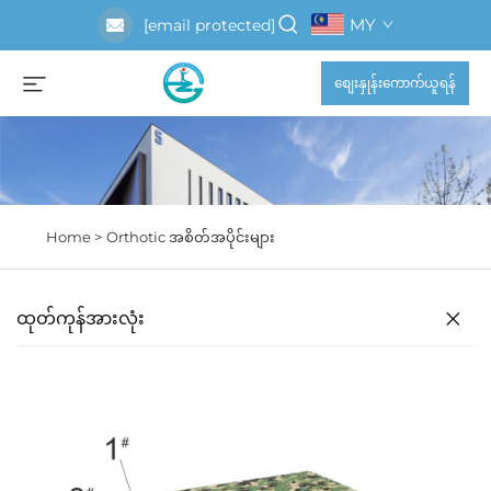
MY
[email protected]
စျေးနှုန်းကောက်ယူရန်
Home >
Orthotic အစိတ်အပိုင်းများ
ထုတ်ကုန်အားလုံး