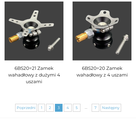
6BS20=21 Zamek
6BS20=20 Zamek
wahadłowy z dużymi 4
wahadłowy z 4 uszami
uszami
...
Poprzedni
1
2
3
4
5
7
Następny