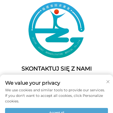
SKONTAKTUJ SIĘ Z NAMI
Add: 50 Gaofeng South Lane, West GateFuzhou, Fujian,
We value your privacy
Chiny
We use cookies and similar tools to provide our services.
Tel.:
+86-19859128239
If you don't want to accept all cookies, click Personalize
E-mail:
[email protected]
cookies.
Accept all