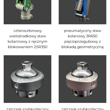
czteroczłonowy
pneumatyczny staw
wielośrodkowy staw
kolanowy 3R650
kolannowy z ręcznym
pięcioprzegubowy z
blokowaniem 2SR350
blokadą geometryczną
zatrzask szybkozłączny
zatrzask szybkozłączny