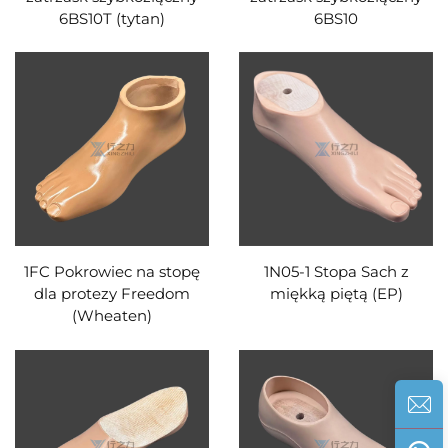
6BS10T (tytan)
6BS10
1FC Pokrowiec na stopę
1N05-1 Stopa Sach z
dla protezy Freedom
miękką piętą (EP)
(Wheaten)