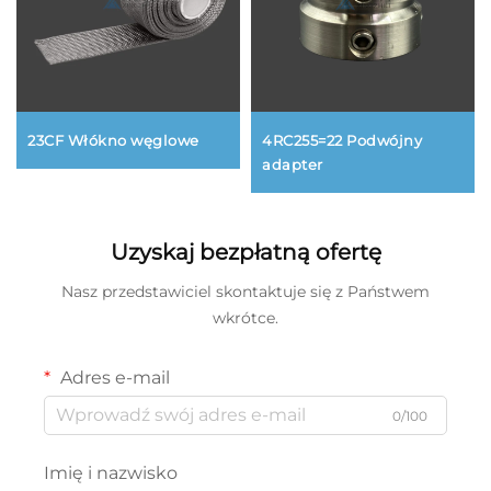
23CF Włókno węglowe
4RC255=22 Podwójny
adapter
Uzyskaj bezpłatną ofertę
Nasz przedstawiciel skontaktuje się z Państwem
wkrótce.
Adres e-mail
0/100
Imię i nazwisko