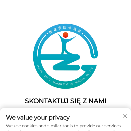
SKONTAKTUJ SIĘ Z NAMI
Add: 50 Gaofeng South Lane, West GateFuzhou, Fujian,
We value your privacy
Chiny
We use cookies and similar tools to provide our services.
Tel.:
+86-19859128239