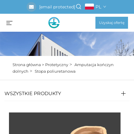
PL
[email protected]
Uzyskaj ofertę
>
Strona główna >
Protetyczny
Amputacja kończyn
>
dolnych
Stopa poliuretanowa
WSZYSTKIE PRODUKTY