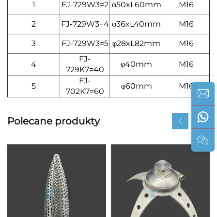
1
FJ-729W3=2
φ50xL60mm
M16
2
FJ-729W3=4
φ36xL40mm
M16
3
FJ-729W3=5
φ28xL82mm
M16
FJ-
4
φ40mm
M16
729K7=40
FJ-
5
φ60mm
M16
702K7=60
Polecane produkty