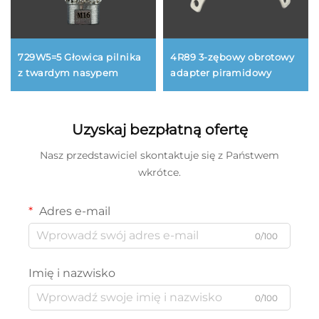
4R89 3-zębowy obrotowy
729W5=5 Głowica pilnika
adapter piramidowy
z twardym nasypem
Uzyskaj bezpłatną ofertę
Nasz przedstawiciel skontaktuje się z Państwem
wkrótce.
Adres e-mail
0/100
Imię i nazwisko
0/100