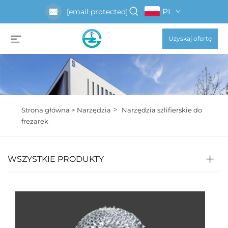
PL
[email protected]
Uzyskaj ofertę
>
Strona główna >
Narzędzia
Narzędzia szlifierskie do
frezarek
WSZYSTKIE PRODUKTY