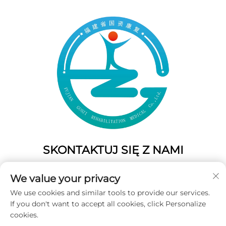
SKONTAKTUJ SIĘ Z NAMI
Add: 50 Gaofeng South Lane, West GateFuzhou, Fujian,
We value your privacy
Chiny
We use cookies and similar tools to provide our services.
Tel.:
+86-19859128239
If you don't want to accept all cookies, click Personalize
E-mail:
[email protected]
cookies.