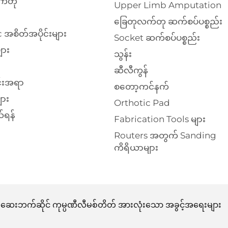
က်တု
Upper Limb Amputation
ခြေတုလက်တု ဆက်စပ်ပစ္စည်း
 အစိတ်အပိုင်းများ
Socket ဆက်စပ်ပစ္စည်း
ျား
သွန်း
ဆီလီကွန်
်းအရာ
စတော့ကင်နက်
ား
Orthotic Pad
်ရန်
Fabrication Tools များ
Routers အတွက် Sanding
ကိရိယာများ
င်ရေး ဆေးဘက်ဆိုင် ကုမ္ပဏီလီမစ်တိတ် အားလုံးသော အခွင့်အရေးများ