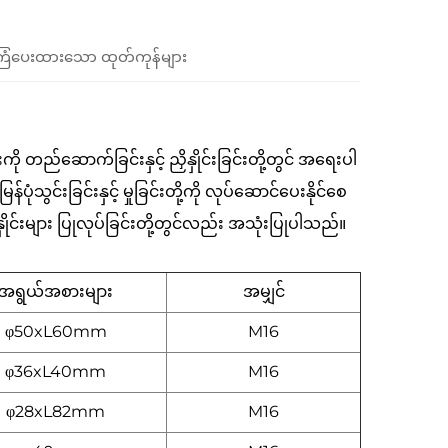
ံပေးထားသော ထုတ်ကုန်များ
 တည်ဆောက်ခြင်းနှင့် ညှိနှိုင်းခြင်းတို့တွင် အရေးပါ
ုံသွင်းခြင်းနှင့် မှုခြင်းတို့ကို လုပ်ဆောင်ပေးနိုင်စေ
နှိုင်းများ ပြုလုပ်ခြင်းတို့တွင်လည်း အသုံးပြုပါသည်။
အရွယ်အစားများ
အမျှင်
φ50xL60mm
M16
φ36xL40mm
M16
φ28xL82mm
M16