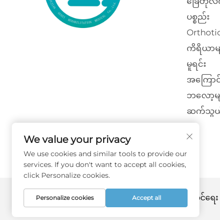
ခြေတုလ
ပစ္စည်း
Orthotic
ကိရိယာမ
မူရင်း
အကြောင
ဘလော့မျ
ဆက်သွယ
We value your privacy
We use cookies and similar tools to provide our
services. If you don't want to accept all cookies,
click Personalize cookies.
မူပိုင်ခွင့် © ၂၀၂၆ ဖုကျန်း ဂွို့ဇီ ပြန်လည်ထူထော
Personalize cookies
Accept all
ကာကွယ်ထားသည် -
လျှို့ဝှက်မှုမူဝါဒ