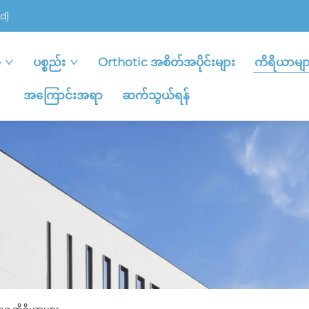
d]
ု
ပစ္စည်း
Orthotic အစိတ်အပိုင်းများ
ကိရိယာမျာ
အကြောင်းအရာ
ဆက်သွယ်ရန်
ng ကိရိယာများ