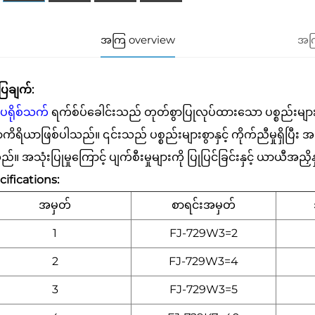
အကြ overview
အကြ
ပြချက်:
ပရိုစ်သက်
ရက်စ်ပ်ခေါင်းသည် တုတ်စွာပြုလုပ်ထားသော ပစ္စည်းများကို
ိရိယာဖြစ်ပါသည်။ ၎င်းသည် ပစ္စည်းများစွာနှင့် ကိုက်ညီမှုရှိပြီး အမြန်ပ
်။ အသုံးပြုမှုကြောင့် ပျက်စီးမှုများကို ပြုပြင်ခြင်းနှင့် ယာယီအညှိ
ifications:
အမှတ်
စာရင်းအမှတ်
1
FJ-729W3=2
2
FJ-729W3=4
3
FJ-729W3=5