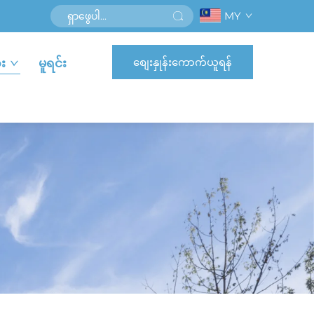
MY
စျေးနှုန်းကောက်ယူရန်
း
မူရင်း