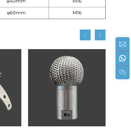
φ40mm
M16
φ60mm
M16