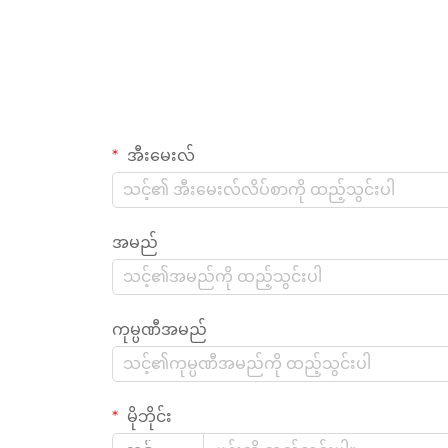
အီးမေးလ်
အမည်
ကုမ္ပဏီအမည်
မိုဘိုင်း