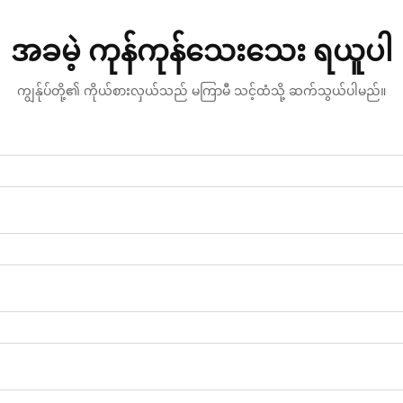
အခမဲ့ ကုန်ကုန်သေးသေး ရယူပါ
ကျွန်ုပ်တို့၏ ကိုယ်စားလှယ်သည် မကြာမီ သင့်ထံသို့ ဆက်သွယ်ပါမည်။