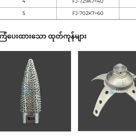
4
FJ-729K7=40
5
FJ-702K7=60
ြံပေးထားသော ထုတ်ကုန်များ