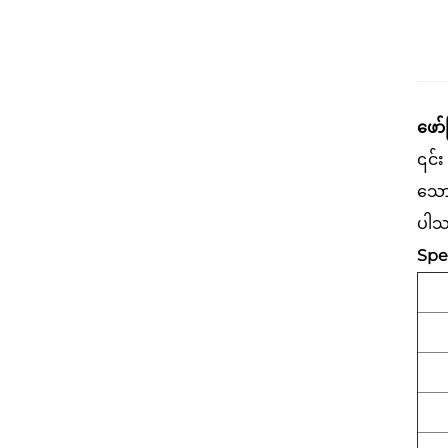
ဖော်
၎င်း
သောက
ပါသည
Spec