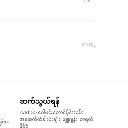
0/16
0/1000
ဆက်သွယ်ရန်
Add: 50 ဂေါဖင်းတောင်ပိုင်းလမ်း၊
အနောက်တံခါးဖုံးချုံး၊ ဖျူဂျန်း၊ တရုတ်
င်း။
နိုင်ငံ