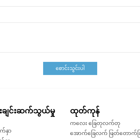
စောင်းသွင်းပါ
န်းချင်းဆက်သွယ်မှု
ထုတ်ကုန်
ကလေး ခြေတုလက်တု
က်နှာ
အောက်ခြေလက် ဖြတ်တောက်ခြ