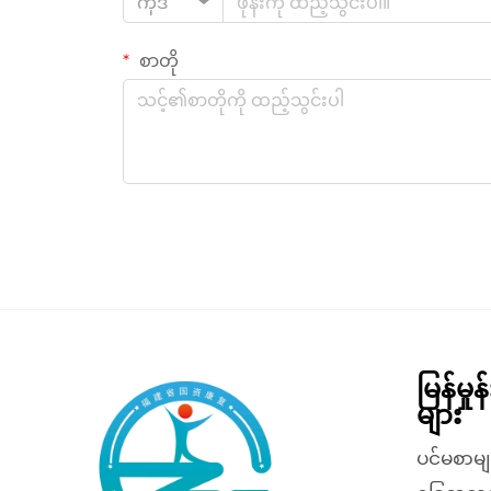
ကုဒ်
စာတို
မြန်မှု
များ
ပင်မစာမျ