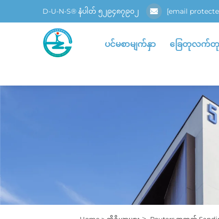
D-U-N-S® နံပါတ် ၅၂၉၄၈၇၉၀၂
[email protecte
ပင်မစာမျက်နှာ
ခြေတုလက်တ
>
Home >
ကိရိယာများ
Routers အတွက် Sandi