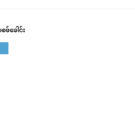
စဖ်ခေါင်း