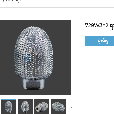
729W3=2 ရာ
စုံစမ်းမှု