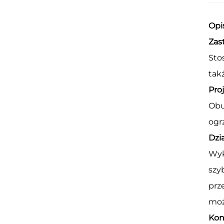
Opi
Zas
Sto
tak
Pro
Obu
ogr
Dzi
Wyk
szy
prz
moż
Kon