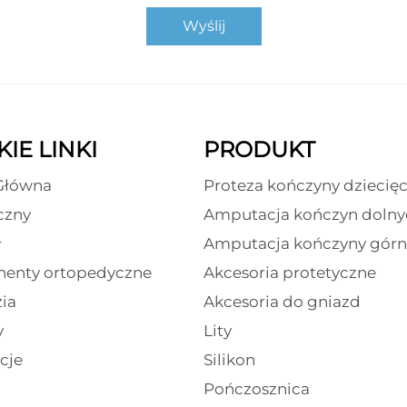
Wyślij
IE LINKI
PRODUKT
Główna
Proteza kończyny dziecięc
czny
Amputacja kończyn dolny
ł
Amputacja kończyny górn
enty ortopedyczne
Akcesoria protetyczne
ia
Akcesoria do gniazd
y
Lity
cje
Silikon
Pończosznica