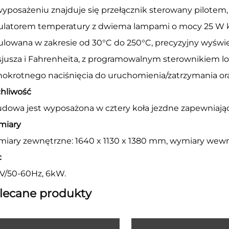
yposażeniu znajduje się przełącznik sterowany pilotem
ulatorem temperatury z dwiema lampami o mocy 25 W k
ulowana w zakresie od 30°C do 250°C, precyzyjny wyświet
sjusza i Fahrenheita, z programowalnym sterownikiem lo
nokrotnego naciśnięcia do uruchomienia/zatrzymania o
hliwość
dowa jest wyposażona w cztery koła jezdne zapewniając
iary
iary zewnętrzne: 1640 x 1130 x 1380 mm, wymiary wewn
c
V/50-60Hz, 6kW.
lecane produkty