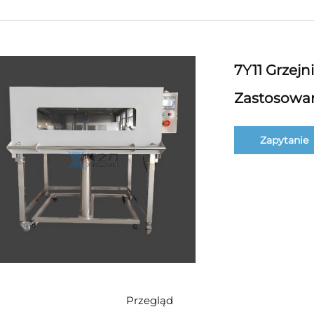
7Y11 Grzejn
Zastosowa
Zapytanie
Przegląd