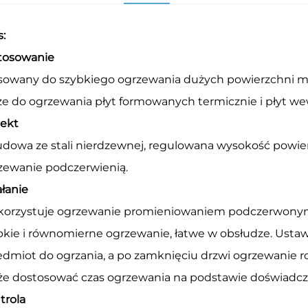
s:
tosowanie
sowany do szybkiego ogrzewania dużych powierzchni ma
że do ogrzewania płyt formowanych termicznie i płyt w
jekt
dowa ze stali nierdzewnej, regulowana wysokość powier
zewanie podczerwienią.
ałanie
orzystuje ogrzewanie promieniowaniem podczerwonym
bkie i równomierne ogrzewanie, łatwe w obsłudze. Ust
edmiot do ogrzania, a po zamknięciu drzwi ogrzewanie 
e dostosować czas ogrzewania na podstawie doświadcz
trola