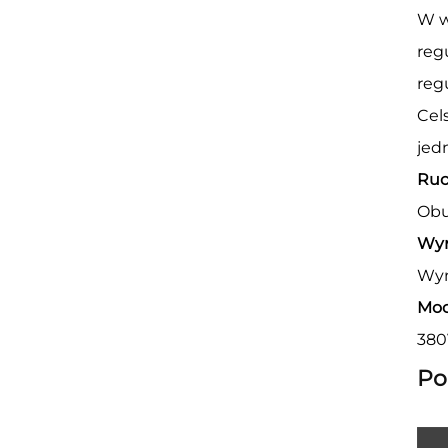
W w
reg
reg
Cel
jed
Ruc
Obu
Wym
Wym
Mo
380
Po