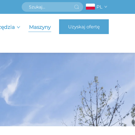
PL
Uzyskaj ofertę
zędzia
Maszyny