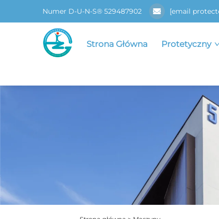
Numer D-U-N-S® 529487902
[email protect
Strona Główna
Protetyczny
Strona główna >
Maszyny