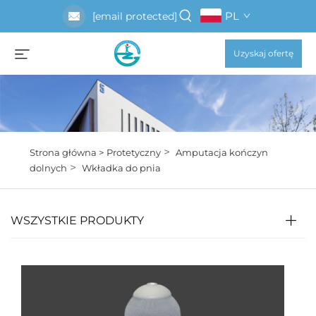
PL
[email protected]
Uzyskaj ofertę
>
Strona główna >
Protetyczny
Amputacja kończyn
>
dolnych
Wkładka do pnia
WSZYSTKIE PRODUKTY