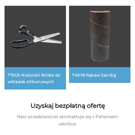
719G6 Nożyczki faliste do
749Y8 Rękaw Sandig
wkładek silikonowych
Uzyskaj bezpłatną ofertę
Nasz przedstawiciel skontaktuje się z Państwem
wkrótce.