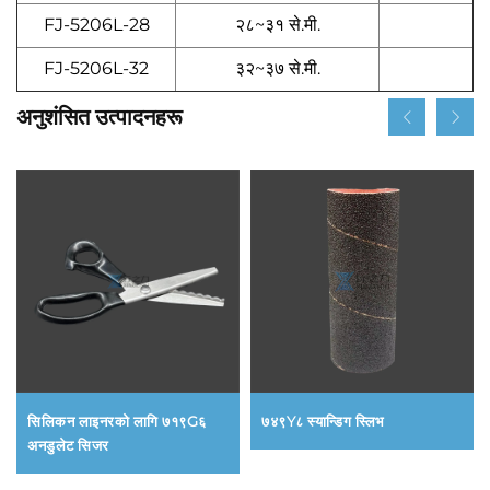
FJ-5206L-28
२८~३१ से.मी.
FJ-5206L-32
३२~३७ से.मी.
अनुशंसित उत्पादनहरू
सिलिकन लाइनरको लागि ७१९G६
७४९Y८ स्यान्डिग स्लिभ
अनडुलेट सिजर