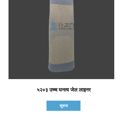
५२०३ उच्च घनत्व जेल लाइनर
सूचना