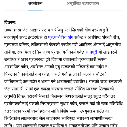
अवलोकन
अनुशंसित उत्पादनहरू
विवरण:
उच्च घनत्व जेल लाइनर स्टम्प र रेजिडुअल लिम्बको बीच प्रयोग हुने
महत्त्वपूर्ण सफ्ट इन्टरफेस हो
प्रत्यारोपित अंग
सकेट र अवशिष्ट अंगको बीच,
मुख्यतया घनिष्ठ, शक्तिशाली जेलको प्रयोग गरी अवशिष्ट अंगलाई अतुलनीय
तकिया, स्थायित्व र नियन्त्रण प्रदान गर्ने कार्य गर्दछ
सामग्री
यो लाइनरले
उर्ध्वाधर र अपर प्रकारका दुवै दिशामा दबावलाई प्रभावकारी रूपमा
अवशोषित गर्दछ, अवशिष्ट अंगको मृदु ऊतकको गतिलाई कम गर्दछ र
पिस्टनको कार्यलाई कम गर्दछ, जसले गर्दा छालाको जलन र चोटको
जोखिमलाई कम गर्दछ र धारण गर्ने आरामलाई बढाउँछ। यसको उच्च घनत्वको
जेल सामग्री, साथै एक कपडा संरचना जसले सीमित लम्बवत खिचावको
अनुमति दिन्छ, प्रोस्थेसिसको निलम्बन स्थिरतालाई मात्र सुदृढ गर्दैन तर
प्रयोगकर्तालाई यसको नियन्त्रणमा सुधार गर्दछ, जसले गर्दा यो उच्च गतिविधि
स्तर भएका प्रयोगकर्ताहरूका लागि विशेष रूपमा उपयुक्त बनाउँछ वा
सिलिकोन लाइनरबाट जेल लाइनरमा सारिएका स्वास्थ्य लाभार्थीहरूका
लागि। यस लाइनरले उत्कृष्ट स्थायित्व र अनुकूलनीयता पनि प्रदान गर्दछ,