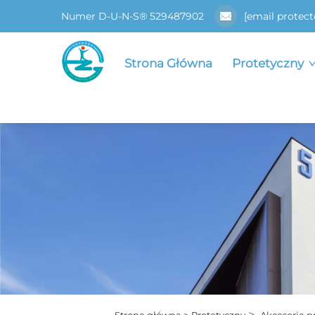
Numer D-U-N-S® 529487902
[email protect
Strona Główna
Protetyczny
>
Strona główna >
Protetyczny
Akcesoria p