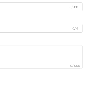
0/200
0/16
0/1000