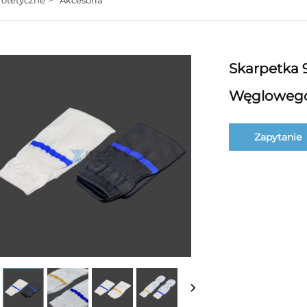
Skarpetka 
Węgloweg
Zapytanie