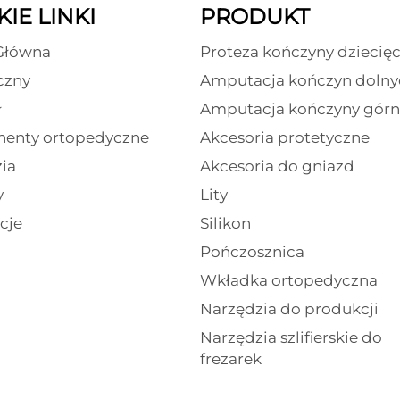
IE LINKI
PRODUKT
Główna
Proteza kończyny dziecięc
czny
Amputacja kończyn dolny
ł
Amputacja kończyny górn
enty ortopedyczne
Akcesoria protetyczne
ia
Akcesoria do gniazd
y
Lity
cje
Silikon
Pończosznica
Wkładka ortopedyczna
Narzędzia do produkcji
Narzędzia szlifierskie do
frezarek