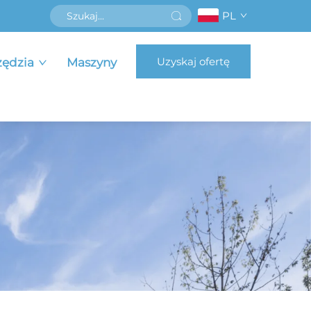
PL
Uzyskaj ofertę
zędzia
Maszyny