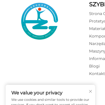
SZYBK
Strona 
Protety
Materia
Kompon
Narzędz
Maszyn
Informa
Blogi
Kontakt
We value your privacy
We use cookies and similar tools to provide our
services. If you don't want to accept all cookies,