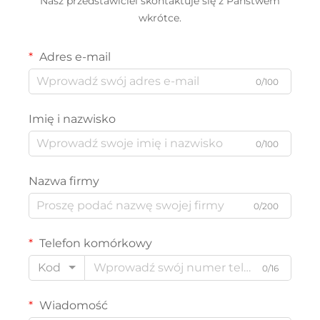
Nasz przedstawiciel skontaktuje się z Państwem
wkrótce.
Adres e-mail
0/100
Imię i nazwisko
0/100
Nazwa firmy
0/200
Telefon komórkowy
Kod
0/16
Wiadomość