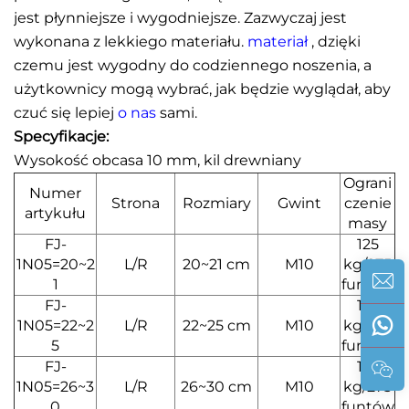
jest płynniejsze i wygodniejsze. Zazwyczaj jest
wykonana z lekkiego materiału.
materiał
, dzięki
czemu jest wygodny do codziennego noszenia, a
użytkownicy mogą wybrać, jak będzie wyglądał, aby
czuć się lepiej
o nas
sami.
Specyfikacje:
Wysokość obcasa 10 mm, kil drewniany
Ograni
Numer
Strona
Rozmiary
Gwint
czenie
artykułu
masy
FJ-
125
1N05=20~2
L/R
20~21 cm
M10
kg/275
1
funtów
FJ-
125
1N05=22~2
L/R
22~25 cm
M10
kg/275
5
funtów
FJ-
125
1N05=26~3
L/R
26~30 cm
M10
kg/275
0
funtów