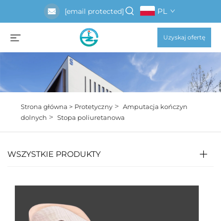
PL
[email protected]
Uzyskaj ofertę
>
Strona główna >
Protetyczny
Amputacja kończyn
>
dolnych
Stopa poliuretanowa
WSZYSTKIE PRODUKTY