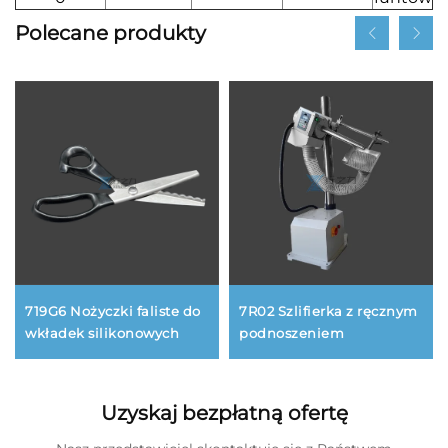
Polecane produkty
719G6 Nożyczki faliste do
7R02 Szlifierka z ręcznym
wkładek silikonowych
podnoszeniem
Uzyskaj bezpłatną ofertę