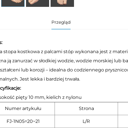
Przegląd
s:
ła stopa kostkowa z palcami stóp wykonana jest z mater
na ją zanurzać w słodkiej wodzie, wodzie morskiej lub 
ształceni lub korozji – idealna do codziennego prysznicow
alnych. Jest lekka i bardziej trwała.
cyfikacje:
okość pięty 10 mm, kielich z nylonu
Numer artykułu
Strona
FJ-1N05=20~21
L/R