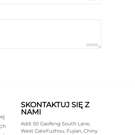
0/1000
SKONTAKTUJ SIĘ Z
NAMI
ej
Add: 50 Gaofeng South Lane,
ch
West GateFuzhou, Fujian, Chiny