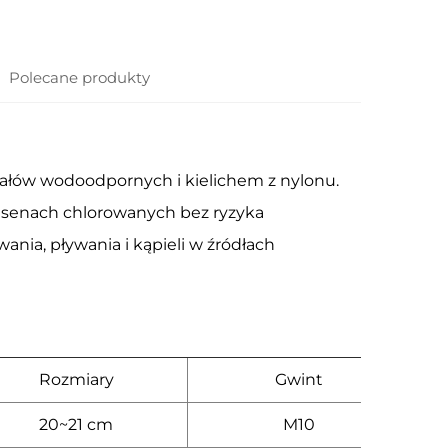
Polecane produkty
iałów wodoodpornych i kielichem z nylonu.
basenach chlorowanych bez ryzyka
ania, pływania i kąpieli w źródłach
Og
Rozmiary
Gwint
1
20~21 cm
M10