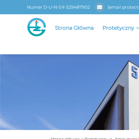
Numer D-U-N-S® 529487902
[email protect
Strona Główna
Protetyczny
>
Strona główna >
Protetyczny
Amputacja 