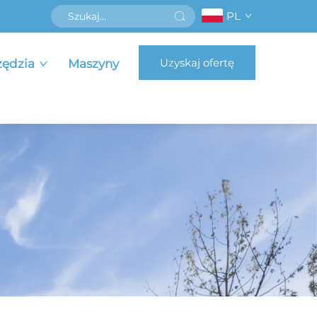
PL
Uzyskaj ofertę
zędzia
Maszyny