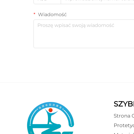
Wiadomość
SZYBK
Strona 
Protety