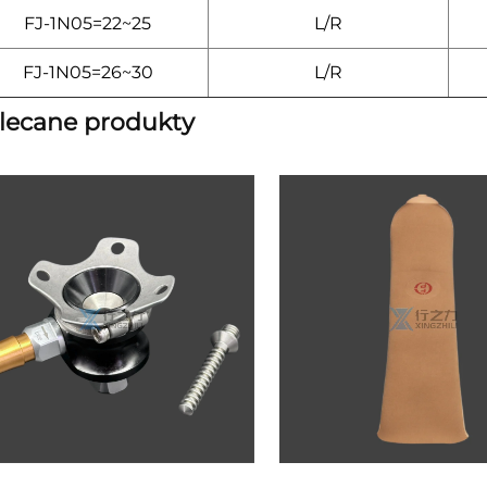
FJ-1N05=22~25
L/R
FJ-1N05=26~30
L/R
lecane produkty