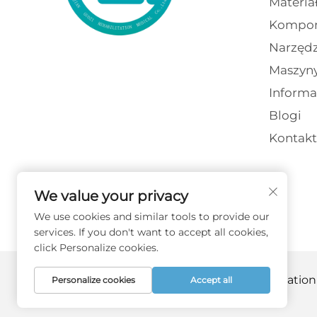
Materia
Kompon
Narzędz
Maszyn
Informa
Blogi
Kontakt
We value your privacy
We use cookies and similar tools to provide our
services. If you don't want to accept all cookies,
click Personalize cookies.
Copyright © 2026 Fujian Guozi Rehabilitation
Personalize cookies
Accept all
prywatności