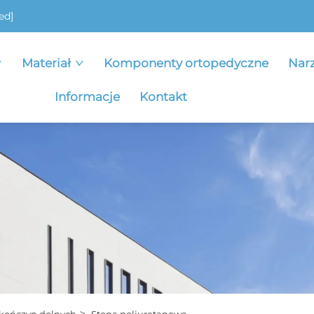
ed]
Materiał
Komponenty ortopedyczne
Nar
Informacje
Kontakt
>
kończyn dolnych
Stopa poliuretanowa