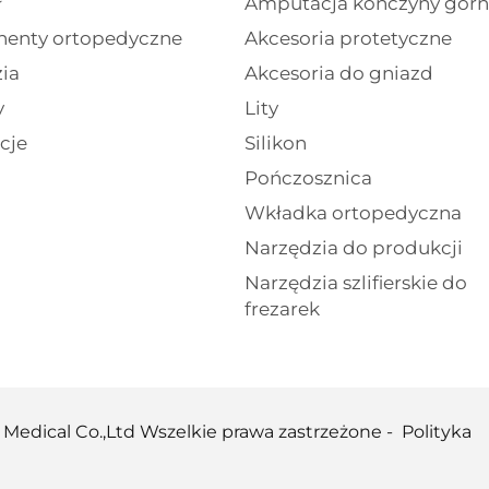
ł
Amputacja kończyny górn
enty ortopedyczne
Akcesoria protetyczne
ia
Akcesoria do gniazd
y
Lity
cje
Silikon
Pończosznica
Wkładka ortopedyczna
Narzędzia do produkcji
Narzędzia szlifierskie do
frezarek
 Medical Co.,Ltd Wszelkie prawa zastrzeżone -
Polityka