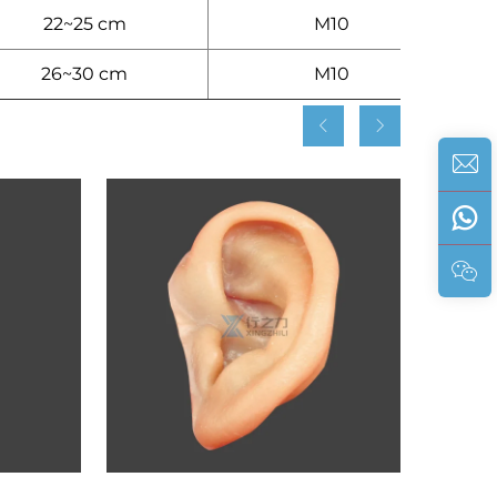
1
22~25 cm
M10
1
26~30 cm
M10