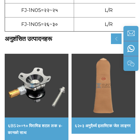
FJ-1N05=२२~२५
L/R
FJ-1N05=२६~३०
L/R
अनुशंसित उत्पादनहरू
६BS२०=१० पिरामिड शटल लक ४-
६२०३ अनुदैर्ध्य इलास्टिक जेल लाइनर
कानको साथ