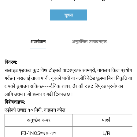
सूचना
अवलोकन
अनुशंसित उत्पादनहरू
विवरण:
सलाइड एङ्कल फुट विथ टोइजले वाटरप्रूफ सामग्री, नायलन किल प्रयोग
गर्दछ। यसलाई ताजा पानी, नुनको पानी वा क्लोरिनेटेड पूलमा बिना विकृति वा
क्षयको डुबाउन सकिन्छ----दैनिक शावर, तैराकी र हट स्प्रिङ प्रयोगका
लागि उत्तम। यो हल्का र बढी टिकाउ छ।
विशेषताहरू:
एड़ीको उचाइ १० मिमी, नाइलन कील
अनुच्छेद नम्बर
पार्श्व
FJ-1N05=२०~२१
L/R