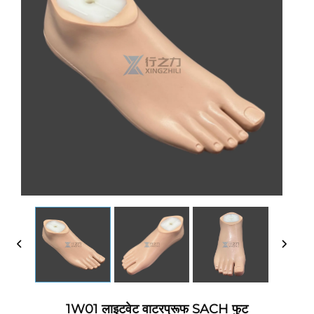
1W01 लाइटवेट वाटरप्रूफ SACH फुट