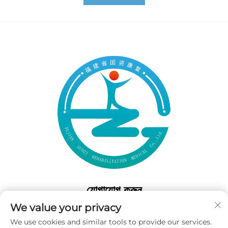
যোগাযোগ করুন
We value your privacy
Add: 50 গাওফেং সাউথ লেন, ওয়েস্ট গেট ফুজৌ, ফুজিয়ান, চীন
We use cookies and similar tools to provide our services.
টেল:
+86-19859128239