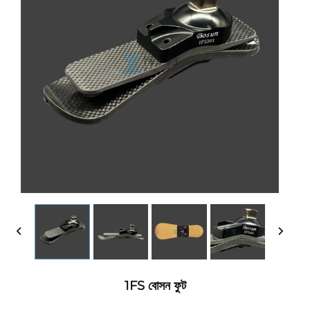
1FS বোসন ফুট