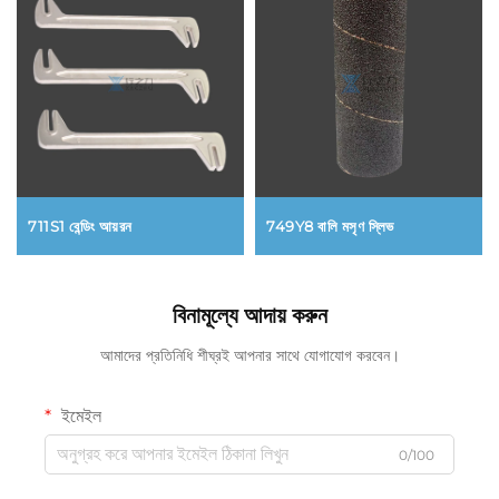
711S1 বেন্ডিং আয়রন
749Y8 বালি মসৃণ স্লিভ
বিনামূল্যে আদায় করুন
আমাদের প্রতিনিধি শীঘ্রই আপনার সাথে যোগাযোগ করবেন।
ইমেইল
0/100