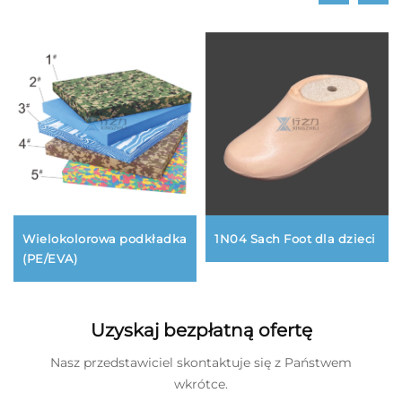
Wielokolorowa podkładka
1N04 Sach Foot dla dzieci
(PE/EVA)
Uzyskaj bezpłatną ofertę
Nasz przedstawiciel skontaktuje się z Państwem
wkrótce.