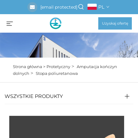
PL
[email protected]
Uzyskaj ofertę
>
Strona główna >
Protetyczny
Amputacja kończyn
>
dolnych
Stopa poliuretanowa
WSZYSTKIE PRODUKTY