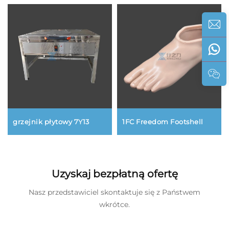
grzejnik płytowy 7Y13
1FC Freedom Footshell
Uzyskaj bezpłatną ofertę
Nasz przedstawiciel skontaktuje się z Państwem
wkrótce.