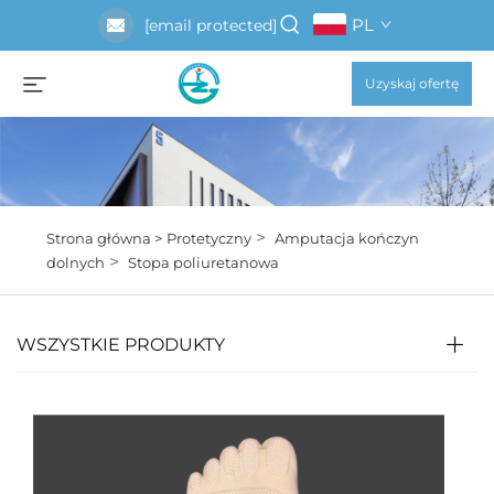
PL
[email protected]
Uzyskaj ofertę
>
Strona główna >
Protetyczny
Amputacja kończyn
>
dolnych
Stopa poliuretanowa
WSZYSTKIE PRODUKTY