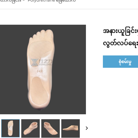
အနားယူခြင်း
လွတ်လပ်ရေး ခ
စုံစမ်းမှု