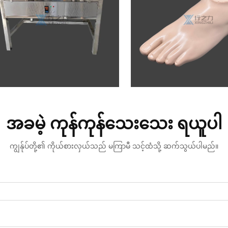
အခမဲ့ ကုန်ကုန်သေးသေး ရယူပါ
ကျွန်ုပ်တို့၏ ကိုယ်စားလှယ်သည် မကြာမီ သင့်ထံသို့ ဆက်သွယ်ပါမည်။