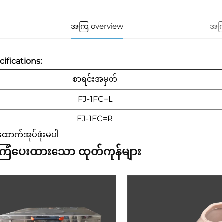
အကြ overview
အကြ
ifications:
စာရင်းအမှတ်
FJ-1FC=L
FJ-1FC=R
ထောက်အုပ်ဖုံးမပါ
ြံပေးထားသော ထုတ်ကုန်များ