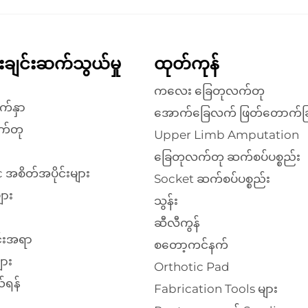
န်းချင်းဆက်သွယ်မှု
ထုတ်ကုန်
ကလေး ခြေတုလက်တု
က်နှာ
အောက်ခြေလက် ဖြတ်တောက်ခြ
က်တု
Upper Limb Amputation
ခြေတုလက်တု ဆက်စပ်ပစ္စည်း
 အစိတ်အပိုင်းများ
Socket ဆက်စပ်ပစ္စည်း
ျား
သွန်း
ဆီလီကွန်
်းအရာ
စတော့ကင်နက်
ား
Orthotic Pad
်ရန်
Fabrication Tools များ