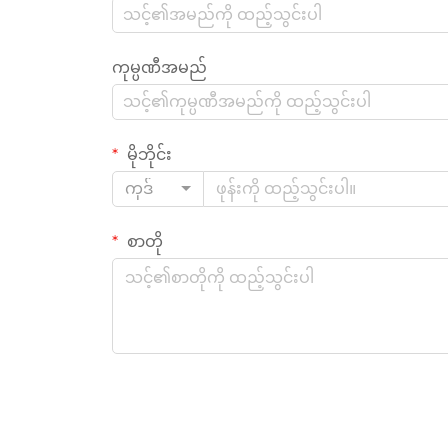
ကုမ္ပဏီအမည်
မိုဘိုင်း
ကုဒ်
စာတို