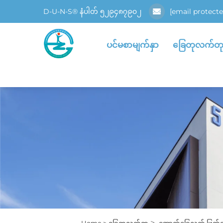
D-U-N-S® နံပါတ် ၅၂၉၄၈၇၉၀၂
[email protecte
ပင်မစာမျက်နှာ
ခြေတုလက်တ
>
Home >
ခြေတုလက်တု
အောက်ခြေလက် ဖြတ်တ