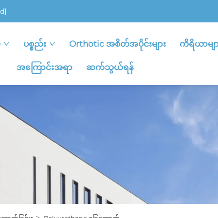
d]
ု
ပစ္စည်း
Orthotic အစိတ်အပိုင်းများ
ကိရိယာမျာ
အကြောင်းအရာ
ဆက်သွယ်ရန်
>
ောက်ခြင်း။
Polyurethane ခြေထောက်