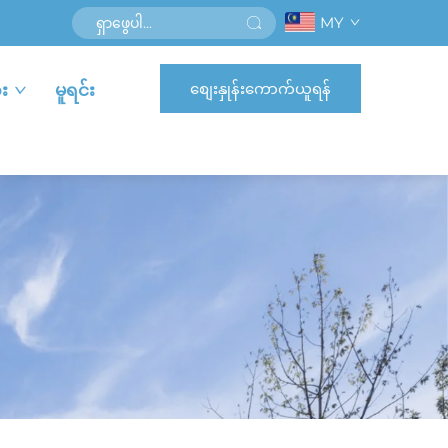
MY
စျေးနှုန်းကောက်ယူရန်
း
မူရင်း