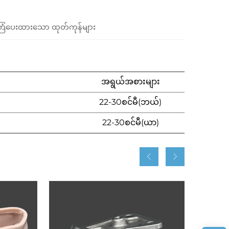
ံပေးထားသော ထုတ်ကုန်များ
အရွယ်အစားများ
22-30စင်မီ(ဘယ်)
22-30စင်မီ(ယာ)