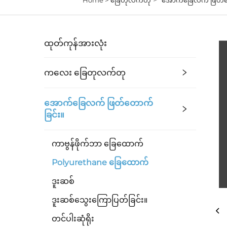
ထုတ်ကုန်အားလုံး
ကလေး ခြေတုလက်တု
အောက်ခြေလက် ဖြတ်တောက်
ခြင်း။
ကာဗွန်ဖိုက်ဘာ ခြေထောက်
Polyurethane ခြေထောက်
ဒူးဆစ်
ဒူးဆစ်သွေးကြောပြတ်ခြင်း။
တင်ပါးဆုံရိုး