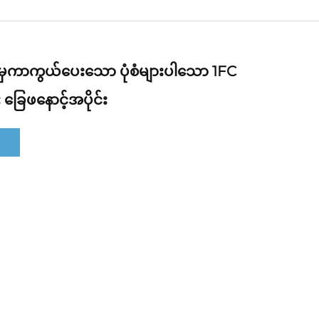
မှကာကွယ်ပေးသော ပုံစံများပါသော 1FC
ြေဖနောင့်အပိုင်း