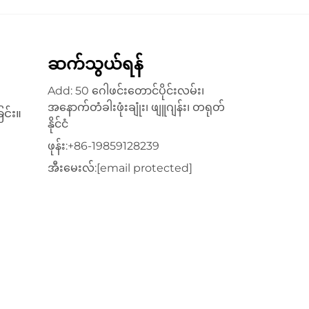
ဆက်သွယ်ရန်
Add: 50 ဂေါဖင်းတောင်ပိုင်းလမ်း၊
အနောက်တံခါးဖုံးချုံး၊ ဖျူဂျန်း၊ တရုတ်
င်း။
နိုင်ငံ
ဖုန်း:
+86-19859128239
အီးမေးလ်:
[email protected]