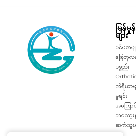
မြန်မှု
များ
ပင်မစာမျ
ခြေတုလ
ပစ္စည်း
Orthotic
ကိရိယာမ
မူရင်း
အကြောင
ဘလော့မျ
ဆက်သွယ