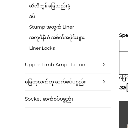
ဆီလီကွန် ခြေသည်းခွံ
ဒပ်
Stump အတွက် Liner
Spec
အလူမီနီယံ အစိတ်အပိုင်းများ
Liner Locks
Upper Limb Amputation
ခြေ
ခြေတုလက်တု ဆက်စပ်ပစ္စည်း
အက
Socket ဆက်စပ်ပစ္စည်း