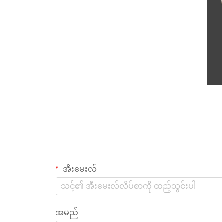
အီးမေးလ်
အမည်