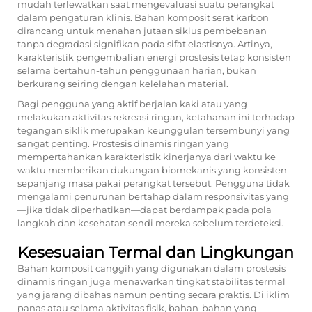
mudah terlewatkan saat mengevaluasi suatu perangkat
dalam pengaturan klinis. Bahan komposit serat karbon
dirancang untuk menahan jutaan siklus pembebanan
tanpa degradasi signifikan pada sifat elastisnya. Artinya,
karakteristik pengembalian energi prostesis tetap konsisten
selama bertahun-tahun penggunaan harian, bukan
berkurang seiring dengan kelelahan material.
Bagi pengguna yang aktif berjalan kaki atau yang
melakukan aktivitas rekreasi ringan, ketahanan ini terhadap
tegangan siklik merupakan keunggulan tersembunyi yang
sangat penting. Prostesis dinamis ringan yang
mempertahankan karakteristik kinerjanya dari waktu ke
waktu memberikan dukungan biomekanis yang konsisten
sepanjang masa pakai perangkat tersebut. Pengguna tidak
mengalami penurunan bertahap dalam responsivitas yang
—jika tidak diperhatikan—dapat berdampak pada pola
langkah dan kesehatan sendi mereka sebelum terdeteksi.
Kesesuaian Termal dan Lingkungan
Bahan komposit canggih yang digunakan dalam prostesis
dinamis ringan juga menawarkan tingkat stabilitas termal
yang jarang dibahas namun penting secara praktis. Di iklim
panas atau selama aktivitas fisik, bahan-bahan yang