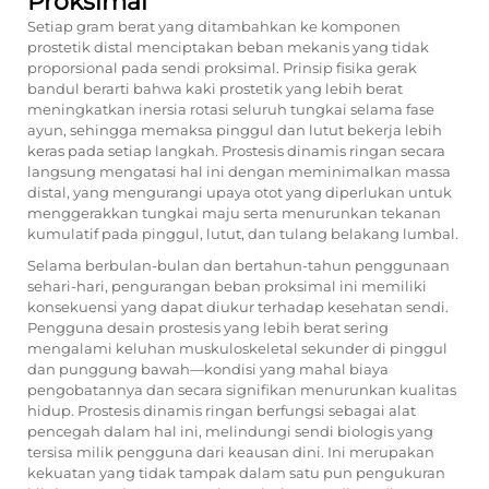
Proksimal
Setiap gram berat yang ditambahkan ke komponen
prostetik distal menciptakan beban mekanis yang tidak
proporsional pada sendi proksimal. Prinsip fisika gerak
bandul berarti bahwa kaki prostetik yang lebih berat
meningkatkan inersia rotasi seluruh tungkai selama fase
ayun, sehingga memaksa pinggul dan lutut bekerja lebih
keras pada setiap langkah. Prostesis dinamis ringan secara
langsung mengatasi hal ini dengan meminimalkan massa
distal, yang mengurangi upaya otot yang diperlukan untuk
menggerakkan tungkai maju serta menurunkan tekanan
kumulatif pada pinggul, lutut, dan tulang belakang lumbal.
Selama berbulan-bulan dan bertahun-tahun penggunaan
sehari-hari, pengurangan beban proksimal ini memiliki
konsekuensi yang dapat diukur terhadap kesehatan sendi.
Pengguna desain prostesis yang lebih berat sering
mengalami keluhan muskuloskeletal sekunder di pinggul
dan punggung bawah—kondisi yang mahal biaya
pengobatannya dan secara signifikan menurunkan kualitas
hidup. Prostesis dinamis ringan berfungsi sebagai alat
pencegah dalam hal ini, melindungi sendi biologis yang
tersisa milik pengguna dari keausan dini. Ini merupakan
kekuatan yang tidak tampak dalam satu pun pengukuran