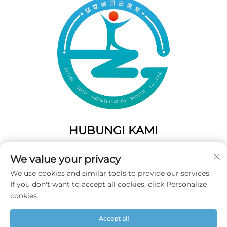
HUBUNGI KAMI
Add: 50 Gaofeng South Lane, Pintu Barat Fuzhou, Fujian,
We value your privacy
Tiongkok
We use cookies and similar tools to provide our services.
Tel:
+86-19859128239
If you don't want to accept all cookies, click Personalize
Surel:
[email protected]
cookies.
Accept all
Hak Cipta © 2026 Fujian Guozi Rehabilitation Medical Co.,Ltd