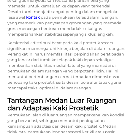
sekaligus menyediakan resistansi plantarfleksi yang
memadai untuk kemajuan ke depan yang terkendali.
Desain tumit menjadi sangat penting dalam mengelola
fase awal
kontak
pada permukaan keras dalam ruangan,
yang memerlukan penyerapan goncangan yang memadai
guna mencegah benturan mendadak, sekaligus
mempertahankan stabilitas sepanjang siklus langkah.
Karakteristik distribusi berat pada kaki prostetik secara
signifikan memengaruhi kinerja berjalan di dalam ruangan.
Perangkat ini harus memfasilitasi perpindahan berat badan
yang lancar dari tumit ke telapak kaki depan sekaligus
memberikan stabilitas medial-lateral yang memadai di
permukaan dalam ruangan yang berpotensi licin. Hal ini
menuntut pertimbangan cermat terhadap dimensi dasar
penopang kaki prostetik serta desain pola alur tapak guna
mencapai traksi optimal di dalam ruangan.
Tantangan Medan Luar Ruangan
dan Adaptasi Kaki Prostetik
Permukaan jalan di luar ruangan memperkenalkan kondisi
yang bervariasi, sehingga menuntut peningkatan
kemampuan adaptasi dari desain kaki prostetik. Medan
tidak rata, permukaan longgar seperti kerikil atau pasir,