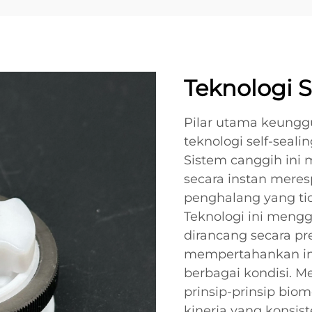
Teknologi 
Pilar utama keunggu
teknologi self-seal
Sistem canggih ini
secara instan mere
penghalang yang ti
Teknologi ini men
dirancang secara pre
mempertahankan int
berbagai kondisi. 
prinsip-prinsip bi
kinerja yang konsi