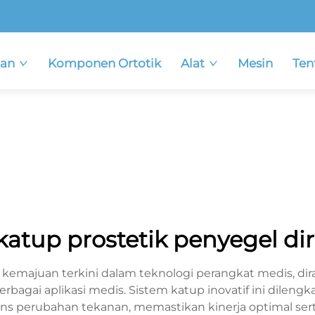
an
Komponen Ortotik
Alat
Mesin
Ten
katup prostetik penyegel dir
n kemajuan terkini dalam teknologi perangkat medis, d
 berbagai aplikasi medis. Sistem katup inovatif ini dile
s perubahan tekanan, memastikan kinerja optimal sert