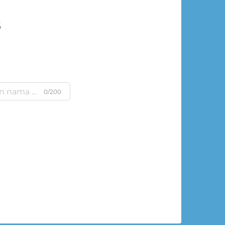
s
0/200