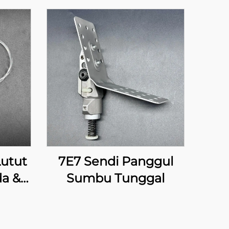
utut
7E7 Sendi Panggul
a &
Sumbu Tunggal
nual