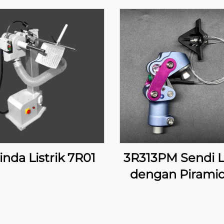
inda Listrik 7R01
3R313PM Sendi L
dengan Piramid
Penguncian Ma