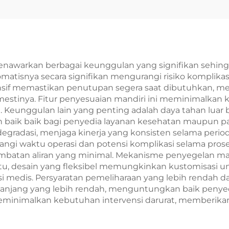
menawarkan berbagai keunggulan yang signifikan sehin
isnya secara signifikan mengurangi risiko komplikasi
if memastikan penutupan segera saat dibutuhkan, menc
mestinya. Fitur penyesuaian mandiri ini meminimalkan 
Keunggulan lain yang penting adalah daya tahan luar bia
ebih baik baik bagi penyedia layanan kesehatan maupun
gradasi, menjaga kinerja yang konsisten selama period
i waktu operasi dan potensi komplikasi selama pros
mbatan aliran yang minimal. Mekanisme penyegelan mand
 itu, desain yang fleksibel memungkinkan kustomisasi
 medis. Persyaratan pemeliharaan yang lebih rendah da
 panjang yang lebih rendah, menguntungkan baik penye
minimalkan kebutuhan intervensi darurat, memberikan