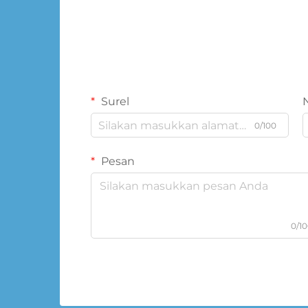
Surel
0/100
Pesan
0/1