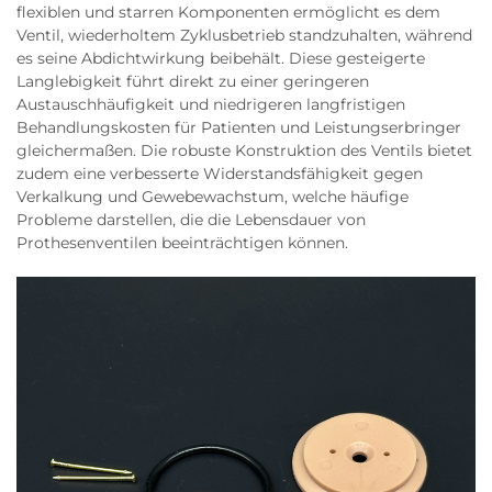
flexiblen und starren Komponenten ermöglicht es dem
Ventil, wiederholtem Zyklusbetrieb standzuhalten, während
es seine Abdichtwirkung beibehält. Diese gesteigerte
Langlebigkeit führt direkt zu einer geringeren
Austauschhäufigkeit und niedrigeren langfristigen
Behandlungskosten für Patienten und Leistungserbringer
gleichermaßen. Die robuste Konstruktion des Ventils bietet
zudem eine verbesserte Widerstandsfähigkeit gegen
Verkalkung und Gewebewachstum, welche häufige
Probleme darstellen, die die Lebensdauer von
Prothesenventilen beeinträchtigen können.