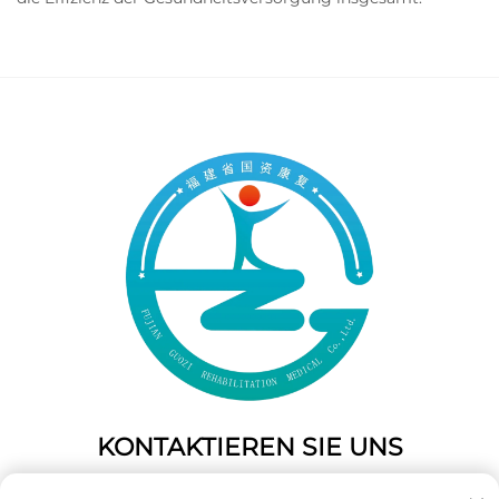
KONTAKTIEREN SIE UNS
Add: 50 Gaofeng South Lane, West Gate Fuzhou, Fujian,