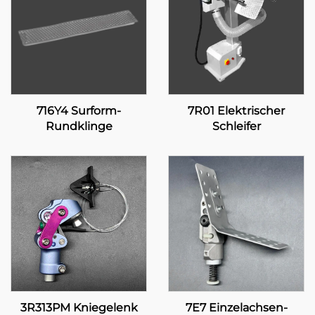
716Y4 Surform-
7R01 Elektrischer
Rundklinge
Schleifer
3R313PM Kniegelenk
7E7 Einzelachsen-