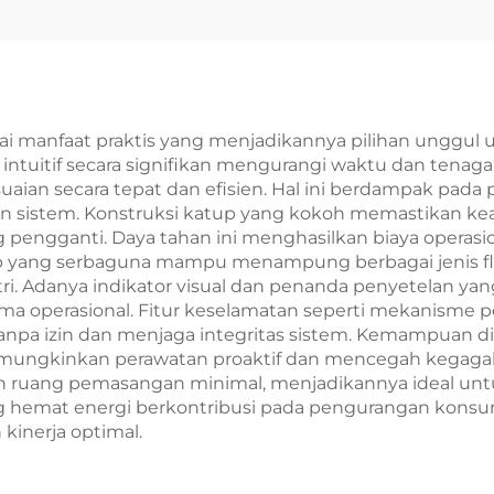
anfaat praktis yang menjadikannya pilihan unggul untu
tuitif secara signifikan mengurangi waktu dan tenaga y
n secara tepat dan efisien. Hal ini berdampak pada p
n sistem. Konstruksi katup yang kokoh memastikan kea
pengganti. Daya tahan ini menghasilkan biaya operasio
p yang serbaguna mampu menampung berbagai jenis flu
ustri. Adanya indikator visual dan penanda penyetelan y
ma operasional. Fitur keselamatan seperti mekanisme 
npa izin dan menjaga integritas sistem. Kemampuan 
emungkinkan perawatan proaktif dan mencegah kegagalan 
ang pemasangan minimal, menjadikannya ideal untuk ap
g hemat energi berkontribusi pada pengurangan konsum
inerja optimal.