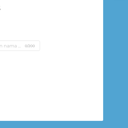
s
0/200