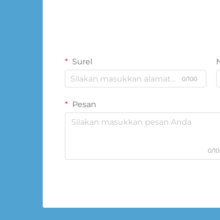
Surel
0/100
Pesan
0/1