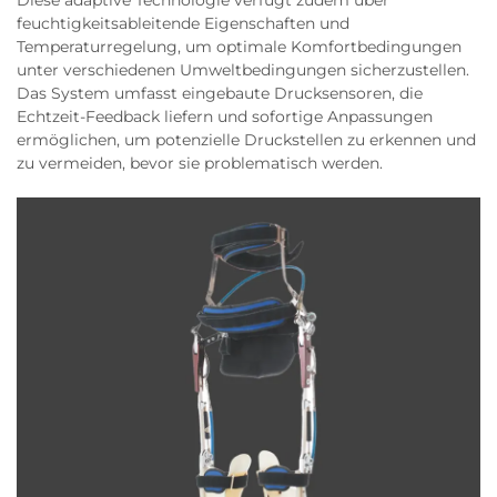
Diese adaptive Technologie verfügt zudem über
feuchtigkeitsableitende Eigenschaften und
Temperaturregelung, um optimale Komfortbedingungen
unter verschiedenen Umweltbedingungen sicherzustellen.
Das System umfasst eingebaute Drucksensoren, die
Echtzeit-Feedback liefern und sofortige Anpassungen
ermöglichen, um potenzielle Druckstellen zu erkennen und
zu vermeiden, bevor sie problematisch werden.