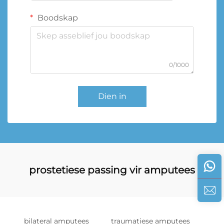
Boodskap
0/1000
Dien in
prostetiese passing vir amputees
bilateral amputees
traumatiese amputees