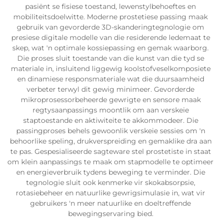
pasiënt se fisiese toestand, lewenstylbehoeftes en
mobiliteitsdoelwitte. Moderne prostetiese passing maak
gebruik van gevorderde 3D-skanderingtegnologie om
presiese digitale modelle van die residerende ledemaat te
skep, wat 'n optimale kossiepassing en gemak waarborg.
Die proses sluit toestande van die kunst van die tyd se
materiale in, insluitend liggewig koolstofveselkomposiete
en dinamiese responsmateriale wat die duursaamheid
verbeter terwyl dit gewig minimeer. Gevorderde
mikroprosessorbeheerde gewrigte en sensore maak
regtysaanpassings moontlik om aan verskeie
staptoestande en aktiwiteite te akkommodeer. Die
passingproses behels gewoonlik verskeie sessies om 'n
behoorlike speling, drukverspreiding en gemaklike dra aan
te pas. Gespesialiseerde sagteware stel prostetiste in staat
om klein aanpassings te maak om stapmodelle te optimeer
en energieverbruik tydens beweging te verminder. Die
tegnologie sluit ook kenmerke vir skokabsorpsie,
rotasiebeheer en natuurlike gewrigsimulasie in, wat vir
gebruikers 'n meer natuurlike en doeltreffende
bewegingservaring bied.