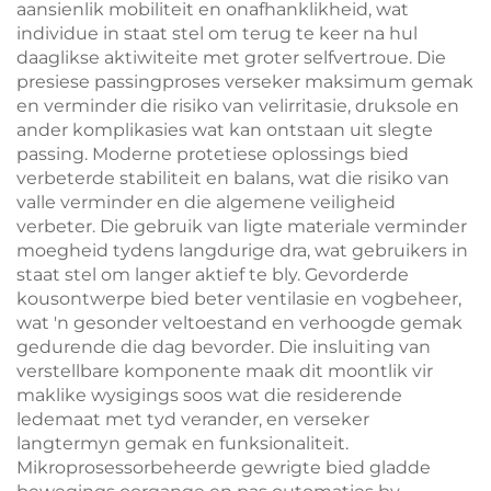
aansienlik mobiliteit en onafhanklikheid, wat
individue in staat stel om terug te keer na hul
daaglikse aktiwiteite met groter selfvertroue. Die
presiese passingproses verseker maksimum gemak
en verminder die risiko van velirritasie, druksole en
ander komplikasies wat kan ontstaan uit slegte
passing. Moderne protetiese oplossings bied
verbeterde stabiliteit en balans, wat die risiko van
valle verminder en die algemene veiligheid
verbeter. Die gebruik van ligte materiale verminder
moegheid tydens langdurige dra, wat gebruikers in
staat stel om langer aktief te bly. Gevorderde
kousontwerpe bied beter ventilasie en vogbeheer,
wat 'n gesonder veltoestand en verhoogde gemak
gedurende die dag bevorder. Die insluiting van
verstellbare komponente maak dit moontlik vir
maklike wysigings soos wat die residerende
ledemaat met tyd verander, en verseker
langtermyn gemak en funksionaliteit.
Mikroprosessorbeheerde gewrigte bied gladde