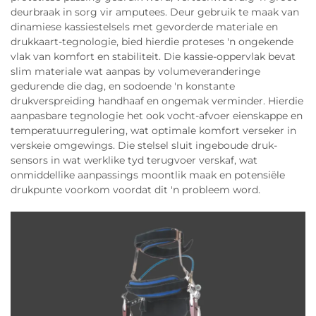
deurbraak in sorg vir amputees. Deur gebruik te maak van
dinamiese kassiestelsels met gevorderde materiale en
drukkaart-tegnologie, bied hierdie proteses 'n ongekende
vlak van komfort en stabiliteit. Die kassie-oppervlak bevat
slim materiale wat aanpas by volumeveranderinge
gedurende die dag, en sodoende 'n konstante
drukverspreiding handhaaf en ongemak verminder. Hierdie
aanpasbare tegnologie het ook vocht-afvoer eienskappe en
temperatuurregulering, wat optimale komfort verseker in
verskeie omgewings. Die stelsel sluit ingeboude druk-
sensors in wat werklike tyd terugvoer verskaf, wat
onmiddellike aanpassings moontlik maak en potensiële
drukpunte voorkom voordat dit 'n probleem word.