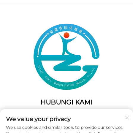
HUBUNGI KAMI
Add: 50 Gaofeng South Lane, Pintu Barat Fuzhou, Fujian,
We value your privacy
Tiongkok
We use cookies and similar tools to provide our services.
Telp:
+86-19859128239