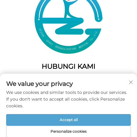
HUBUNGI KAMI
Add: 50 Gaofeng South Lane, Pintu Barat Fuzhou, Fujian,
We value your privacy
Tiongkok
We use cookies and similar tools to provide our services.
Telp:
+86-19859128239
If you don't want to accept all cookies, click Personalize
E-Mail:
[email protected]
cookies.
Accept all
Hak Cipta © 2025 Fujian Guozi Rehabilitation Medical Co.,Ltd
Semua Hak Dilindungi Undang-undang -
Kebijakan Privasi
Personalize cookies