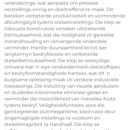
veranderinge, wat aanpaste om presiese
verstellings vinnig en doeltreffend te maak. Dit
beteken verbeterde produktiwiteit en verminderde
afsluitingstyd tydens stelselinstellings. Die klep se
robuuste konstruksie verseker uitstekende
betroubaarheid, wat die nodigheid vir gereelde
instandhouding en vervangende onderdele
verminder. Hierdie duursaamheid lei tot laer
langtermyn bedryfskoste en verbeterde
stelselbetroubaarheid. Die klep se veelsydige
ontwerp kan 'n wye verskeidenheid vloeistoftipes
en bedryfsomstandighede hanteer, wat dit 'n
buigsame oplossing maak vir verskeie industriële
toepassings. Die insluiting van visuele aanduizers
en duidelike instelmerke elimineer geraai en
verminder die moontlikheid van menslike foute
tydens bedryf. Veiligheidsfunksies, soos die
geïntegreerde sluitmeganisme, bied ruste deur
ongemagtigde instellings te voorkom en
stelselintegriteit te handhaaf. Die klep se