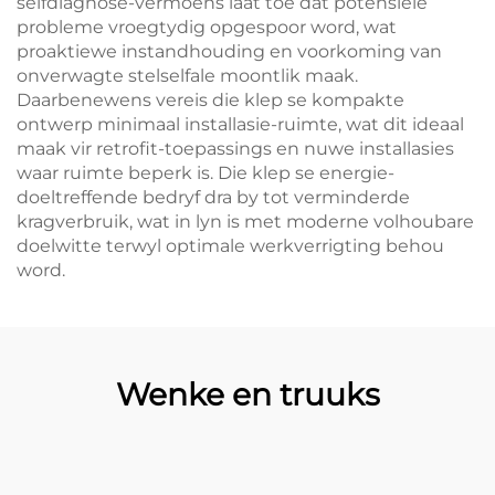
selfdiagnose-vermoëns laat toe dat potensiële
probleme vroegtydig opgespoor word, wat
proaktiewe instandhouding en voorkoming van
onverwagte stelselfale moontlik maak.
Daarbenewens vereis die klep se kompakte
ontwerp minimaal installasie-ruimte, wat dit ideaal
maak vir retrofit-toepassings en nuwe installasies
waar ruimte beperk is. Die klep se energie-
doeltreffende bedryf dra by tot verminderde
kragverbruik, wat in lyn is met moderne volhoubare
doelwitte terwyl optimale werkverrigting behou
word.
Wenke en truuks