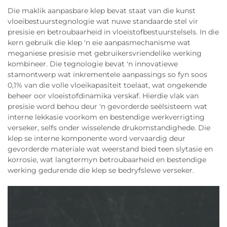
Die maklik aanpasbare klep bevat staat van die kunst
vloeibestuurstegnologie wat nuwe standaarde stel vir
presisie en betroubaarheid in vloeistofbestuurstelsels. In die
kern gebruik die klep 'n eie aanpasmechanisme wat
meganiese presisie met gebruikersvriendelike werking
kombineer. Die tegnologie bevat 'n innovatiewe
stamontwerp wat inkrementele aanpassings so fyn soos
0,1% van die volle vloeikapasiteit toelaat, wat ongekende
beheer oor vloeistofdinamika verskaf. Hierdie vlak van
presisie word behou deur 'n gevorderde seëlsisteem wat
interne lekkasie voorkom en bestendige werkverrigting
verseker, selfs onder wisselende drukomstandighede. Die
klep se interne komponente word vervaardig deur
gevorderde materiale wat weerstand bied teen slytasie en
korrosie, wat langtermyn betroubaarheid en bestendige
werking gedurende die klep se bedryfslewe verseker.