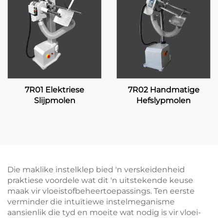
7R01 Elektriese
7R02 Handmatige
Slijpmolen
Hefslypmolen
Die maklike instelklep bied 'n verskeidenheid
praktiese voordele wat dit 'n uitstekende keuse
maak vir vloeistofbeheertoepassings. Ten eerste
verminder die intuïtiewe instelmeganisme
aansienlik die tyd en moeite wat nodig is vir vloei-