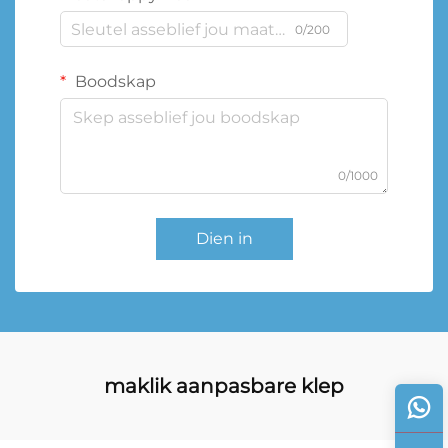
0/200
Boodskap
0/1000
Dien in
maklik aanpasbare klep