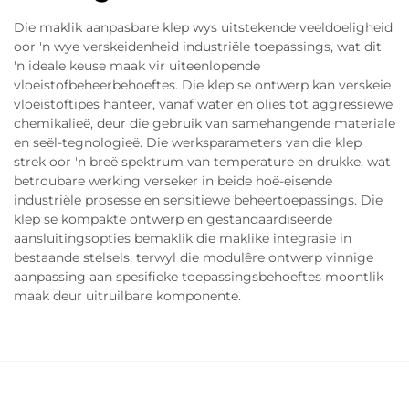
Die maklik aanpasbare klep wys uitstekende veeldoeligheid
oor 'n wye verskeidenheid industriële toepassings, wat dit
'n ideale keuse maak vir uiteenlopende
vloeistofbeheerbehoeftes. Die klep se ontwerp kan verskeie
vloeistoftipes hanteer, vanaf water en olies tot aggressiewe
chemikalieë, deur die gebruik van samehangende materiale
en seël-tegnologieë. Die werksparameters van die klep
strek oor 'n breë spektrum van temperature en drukke, wat
betroubare werking verseker in beide hoë-eisende
industriële prosesse en sensitiewe beheertoepassings. Die
klep se kompakte ontwerp en gestandaardiseerde
aansluitingsopties bemaklik die maklike integrasie in
bestaande stelsels, terwyl die modulêre ontwerp vinnige
aanpassing aan spesifieke toepassingsbehoeftes moontlik
maak deur uitruilbare komponente.