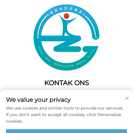
KONTAK ONS
Add: 50 Gaofeng Suid Laan,Weste Poort
We value your privacy
Fuzhou,Fujian,China
We use cookies and similar tools to provide our services.
Tel:
+86-19859128239
If you don't want to accept all cookies, click Personalize
E-pos:
[email protected]
cookies.