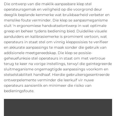
Die ontwerp van die maklik-aanpasbare klep stel
operateursgemak en veiligheid op die voorgrond deur
deeglik beplande kenmerke wat bruikbaarheid verbeter en
menslike foute verminder. Die klep se aanpasmeganisme
sluit 'n ergonomiese handvatselontwerp in wat optimale
greep en beheer tydens bediening bied. Duidelike visuele
aanduiders en kalibrasiemerke is prominent vertoon, wat
operateurs in staat stel om vinnig klepposisies te verifieer
en akkurate aanpassings te maak sonder die gebruik van
addisionele meetgereedskap. Die klep se posisie-
geheuefunksie stel operateurs in staat om met vertroue
terug te keer na vorige instellings, terwyl die geïntegreerde
sluitmeganisme ongemagtigde aanpassings voorkom en
stelselstabiliteit handhaaf. Hierdie gebruikersgesentreerde
ontwerpelemente verminder die leerkuif vir nuwe
operateurs aansienlik en minimeer die risiko van
bedieningsfoute.