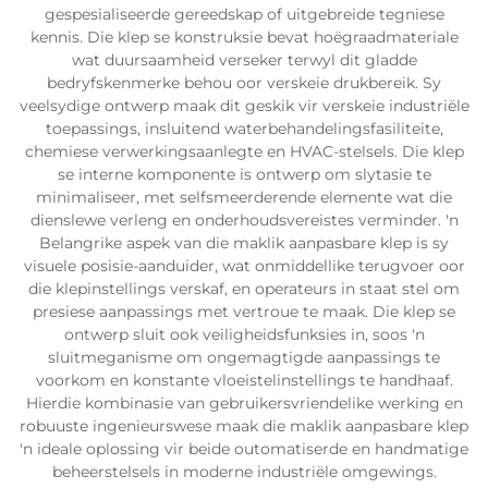
gespesialiseerde gereedskap of uitgebreide tegniese
kennis. Die klep se konstruksie bevat hoëgraadmateriale
wat duursaamheid verseker terwyl dit gladde
bedryfskenmerke behou oor verskeie drukbereik. Sy
veelsydige ontwerp maak dit geskik vir verskeie industriële
toepassings, insluitend waterbehandelingsfasiliteite,
chemiese verwerkingsaanlegte en HVAC-stelsels. Die klep
se interne komponente is ontwerp om slytasie te
minimaliseer, met selfsmeerderende elemente wat die
dienslewe verleng en onderhoudsvereistes verminder. 'n
Belangrike aspek van die maklik aanpasbare klep is sy
visuele posisie-aanduider, wat onmiddellike terugvoer oor
die klepinstellings verskaf, en operateurs in staat stel om
presiese aanpassings met vertroue te maak. Die klep se
ontwerp sluit ook veiligheidsfunksies in, soos 'n
sluitmeganisme om ongemagtigde aanpassings te
voorkom en konstante vloeistelinstellings te handhaaf.
Hierdie kombinasie van gebruikersvriendelike werking en
robuuste ingenieurswese maak die maklik aanpasbare klep
'n ideale oplossing vir beide outomatiserde en handmatige
beheerstelsels in moderne industriële omgewings.